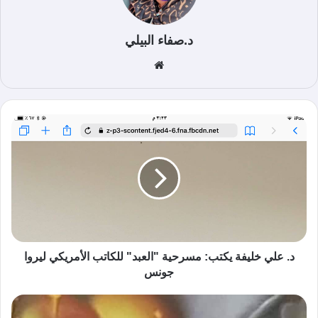
د.صفاء البيلي
موق
ع
الوي
ب
د. علي خليفة يكتب: مسرحية "العبد" للكاتب الأمريكي ليروا
جونس