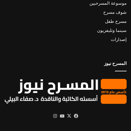
موسوعة المسرحيين
شوف مسرح
مسرح طفل
سينما وتليفزيون
إصدارات
المسرح نيوز
X
فيسبوك
يوتيوب
انستقرام