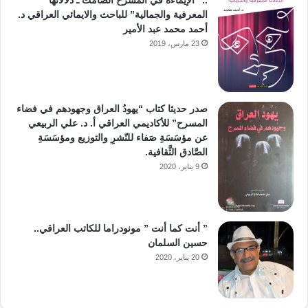
المعرفية والجمالية” للباحث والايمائي العراقي د.
أحمد محمد عبد الأمير
23 مارس، 2019
صدر حديثا كتاب “يهودُ العراق وجهودهم في فضاء
المسرح” للأكاديمي العراقي أ. د. علي الربيعي
عن مؤسَسَةِ صَفاء للنّشرِ والتوزيع ومؤسَسَةِ
الصَّادق الثَّقافية.
9 يناير، 2020
” أنت كما أنت ” مونودراما للكاتب العراقي..
حسين السلمان
20 يناير، 2020