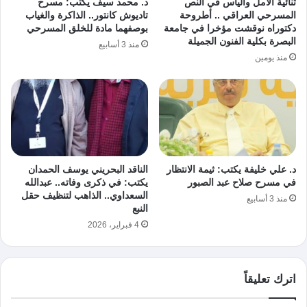
ثنائية الأمل واليأس في النص
د. محمد سيف يكتب: مسرح
المسرحي العراقي .. أطروحة
تاديوش كانتور.. الذاكرة والغياب
دكتوراه نوقشت مؤخرا في جامعة
بوصفهما مادة للخلق المسرحي
البصرة بكلية الفنون الجميلة
منذ 3 أسابيع
منذ يومين
د. علي خليفة يكتب: ثيمة الانتظار
الناقد البحريني يوسف الحمدان
في مسرح صلاح عبد الصبور
يكتب: في ذكرى وفاته.. عبدالله
السعداوي.. الذاهب لتنظيف حقل
منذ 3 أسابيع
النبع
4 فبراير، 2026
اترك تعليقاً