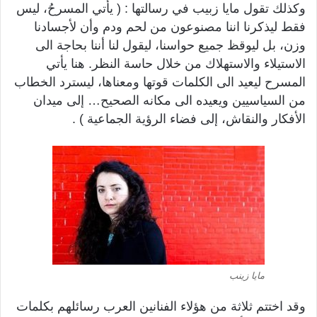
وكذلك تقول مايا زبيب في رسالتها : ( يأتي المسرحُ، ليس
فقط ليذكرنا اننا مصنوعون من لحم ودم وأن لأجسادنا
وزن، بل ليوقظ جميع حواسنا، ليقول لنا أننا بحاجة الى
الاستيلاء والاستهلاك من خلال حاسة النظر. هنا يأتي
المسرح ليعيد الى الكلمات قوتها ومعناها، ليسترد الخطاب
من السياسيين ويعيده الى مكانه الصحيح… إلى ميدان
الأفكار والنقاش، إلى فضاء الرؤية الجماعية ) .
مايا زينب
وقد اختتم ثلاثة من هؤلاء الفنانين العرب رسائلهم بكلمات