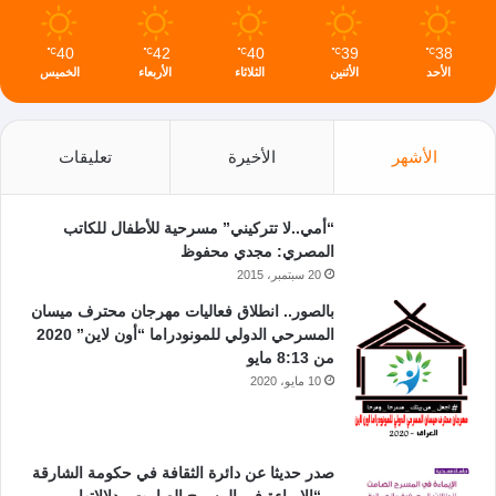
40
42
40
39
38
℃
℃
℃
℃
℃
الأحد
الأثنين
الثلاثاء
الأربعاء
الخميس
الأشهر
الأخيرة
تعليقات
“أمي..لا تتركيني” مسرحية للأطفال للكاتب
المصري: مجدي محفوظ
20 سبتمبر، 2015
بالصور.. انطلاق فعاليات مهرجان محترف ميسان
المسرحي الدولي للمونودراما “أون لاين” 2020
من 8:13 مايو
10 مايو، 2020
صدر حديثا عن دائرة الثقافة في حكومة الشارقة
.. “الإيماءة في المسرح الصامت ـ دلالاتها