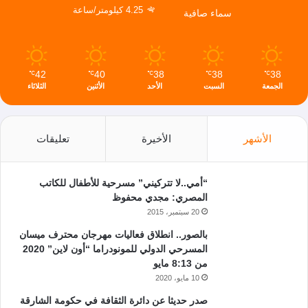
4.25 كيلومتر/ساعة
سماء صافية
42
40
38
38
38
℃
℃
℃
℃
℃
الجمعة
السبت
الأحد
الأثنين
الثلاثاء
الأشهر
الأخيرة
تعليقات
“أمي..لا تتركيني” مسرحية للأطفال للكاتب
المصري: مجدي محفوظ
20 سبتمبر، 2015
بالصور.. انطلاق فعاليات مهرجان محترف ميسان
المسرحي الدولي للمونودراما “أون لاين” 2020
من 8:13 مايو
10 مايو، 2020
صدر حديثا عن دائرة الثقافة في حكومة الشارقة