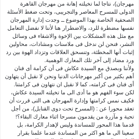
مهرجان)، نتاجا لما تخيلته إهانة من مهرجان القاهرة
الدولى للمسرح المعاصر والتجريبى، وتحت ضغط الأسئلة
الصحفية الخاصة بهذا الموضوع ــ وجدت إدارة المهرجان
نفسها مضطرة للرد، والاضطرار هنا لأننا لا نفضل التعامل
مع مثل هذه المشكلات بين الإخوة والاشقاء فى وسائل
النشر، فنحن لن ندخل فى ملاسنات ومشادات، محاولين
إثبات أنها المخطئة، وتنسحق العلاقات وتزداد الهوة بين رد
ورد مضاد إلى آخر تلك المعارك الوهمية.
ولأننا وبصدق مع السيدة عكاش فى أن كرامة أى فنان
أهم بكثير من أكبر مهرجانات الدنيا ونحن لا نقبل أن يتهاون
أى فنان فى كرامته، كما لا نقبل ان نتهاون فى كرامتنا.
لكن سوء الفهم هو ما أدى الى ما تخيلته السيدة عكاش،
فكيف نمس كرامتها وإدارة المهرجان هى التى قررت أن
تعقد محورا عن : (المسرح تحت دوى القنابل)، من أجل
تحية و مآزرة من يقدمون مسرحا اثناء معارك البقاء؟!
قدمنا هذا المحور للمساندة وليس لإهدار الكرامة، بل
سعينا الى ما هو اكثر من المساندة عندما علمنا بقرار