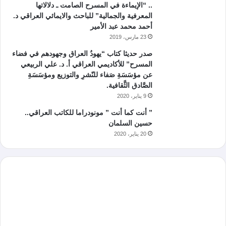
.. “الإيماءة في المسرح الصامت ـ دلالاتها
المعرفية والجمالية” للباحث والايمائي العراقي د.
أحمد محمد عبد الأمير
23 مارس، 2019
صدر حديثا كتاب “يهودُ العراق وجهودهم في فضاء
المسرح” للأكاديمي العراقي أ. د. علي الربيعي
عن مؤسَسَةِ صَفاء للنّشرِ والتوزيع ومؤسَسَةِ
الصَّادق الثَّقافية.
9 يناير، 2020
” أنت كما أنت ” مونودراما للكاتب العراقي..
حسين السلمان
20 يناير، 2020