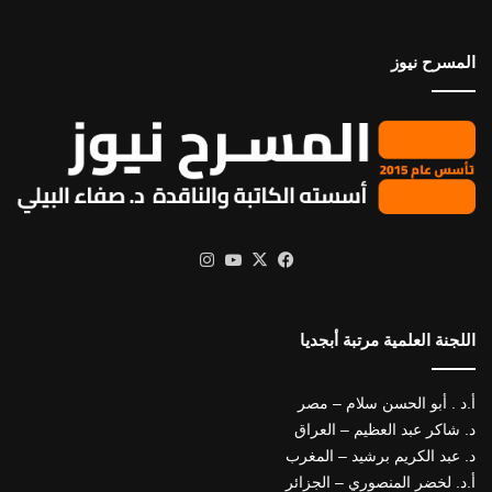
المسرح نيوز
X
فيسبوك
يوتيوب
انستقرام
اللجنة العلمية مرتبة أبجديا
أ.د . أبو الحسن سلام – مصر
د. شاكر عبد العظيم – العراق
د. عبد الكريم برشيد – المغرب
أ.د. لخضر المنصوري – الجزائر