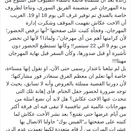
زائدة بعد ان سلمناه قائمة بأسماء الضيوف قبل اسبوع من
بدء المهرجان غير متضمنة الفريق السورى، ونتاجا لظروف
خاصة بالفندق تم توفير غرف الى يوم 18 او 19. الغريب
أن الاخت عكاش تفهمت الموقف وشكرت إدارة
المهرجان، وفجأة كتبت على صفحتها “أنها ترفض الحضور؛
لأن كرامتها أهم من أى مهرجان”، ولماذا؟ لأنها لن تحضر
من يوم 9 الي 22 سيتمبر!! وكأنها تستطيع الحضور دون
تأشيرة أو قبل صدورها، وكأن السفر قبل نهاية المهرجان
مهيئا!!!
بل لم تبلغنا باعتذار رسمى حتى الآن، او تقول إنها مستاءة،
خاصة أنها تعلم ان معظم الفرق ستغادر فور مشاركتها؛
لأن دورتنا الفضية ممتلئة بالعروض وأنه لا تسابق، بحيث لا
توجد ضرورة لحضور حفل الختام. فأى إهانة تلك التى
تتحدث عنها الاخت عكاش؟ هل لابد أن نضع امثلة من
مهرجانات عالمية غير تنافسية لا تبقى فيه اى فرقة أكثر
من أيام عرضها حتى تقتنع؟ بعد نشر الأخت عكاش لما
كتبته على صفحتها بـ”الفيس بوك” حاولنا الاتصال بها
عشرات المرات من أرقام متعددة لكنها تعمدت عدم الرد،