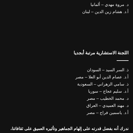
د. مروة مهدي – ألمانيا
أ.د. هشام زين الدين – لبنان
اللجنة الاستشارية مرتبة أبجديا
ذ. السر السيد – السودان
أ.د. عصام الدين أبو العلا – مصر
ذ. سامي الزهراني – السعودية
أ.د. سليم عجاج – سوريا
د. محمد الخطيب – مصر
د. مهند العميدي – العراق
أ.د. ياسمين فراج – مصر
ندرك أنه بفضل قدرته على إلهام الجماهير وتأثيره العميق على ثقافاتنا،