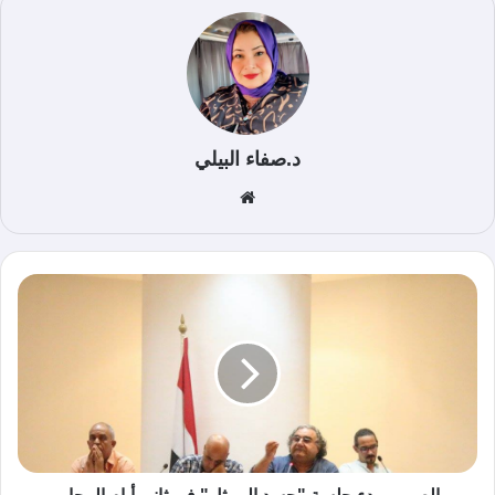
د.صفاء البيلي
موق
ع
الوي
ب