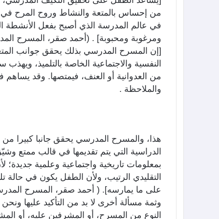
[يساعد الطفل على تحقيق التكيف المدرسي، و
من إحساس بالمتعة والنشاط وروح المرح في الع
في عالم المدرسة الذي أصبح بفعل الأنشطة ال
ومرغوبة ومحبوبة] . (أحمد صقر، المسرح المدر
[إن المسرح المدرسي بذلك يحقق جوانب المتع
النفسية والاجتماعية الخاصة بالتلميذ، ويهذب
من العدوانية أو العنف، فيمتصها. وقد يساهم في
والملاحظة .
هذا، والمسرح المدرسي يحقق جانبا كبيرا من ا
الدراسية التي يتم تقديمها في قالب ممتع وشيّ
بمعلومات تاريخية واجتماعية وعلمية جديدة؛ لأ
التقليدي الرتيب، ولأن الطفل يكون في حالة تلبي
على ما يمارسه]. ( أحمد صقر، المسرح المدرس
وثمة مسألة أخرى لا بد من التأكيد عليها ون
النوع من المسرح، أو المشرفين عليه، أو المشارك