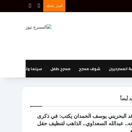
بحث عن
إضافة عمود جانبي
أخبار عاجلة
 المسرحيين
شوف مسرح
مسرح طفل
سينما وتليفزيون
 أيضاً
اقد البحريني يوسف الحمدان يكتب: في ذكرى
ه.. عبدالله السعداوي.. الذاهب لتنظيف حقل
ع