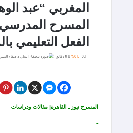
المغربي “عبد الو
المسرح المدرسي و
الفعل التعليمي بالم
0
756
8 دقائق
د.صفاء البيلي
المسرح نيوز ـ القاهرة| مقالات ودراسات
ـ