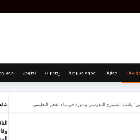
دراسات
حوارات
وجوه مسرحية
إصدارات
نصوص
موسوعة
ي” يكتب: المسرح المدرسي و دوره في بناء الفعل التعليمي
شاهد
الن
وفات
النب