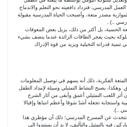
تعديل سلوكه اليومي بواسطة ما يبعثه في الطفل
مل المدرسي، فتزداد دافعيته نحو التعلم والاندماج
موازية مصدر متعة، وأصبحت الحياة المدرسية مقبولة
سي ..) .
ة الحسية، بل أكثر من ذلك، يزيل بعض المعوقات
 سلوكه بحيث يفجر الطاقات الزائدة عندما يتصف بشيء
 تنمية قدراته التخيلية ويزيد من قوة الإدراك
لمتعة الفكرية، ذلك أنه يسهم في توصيل المعلومات
ق. وهكذا، يصبح النشاط التمثيلي وسيلة لإمداد الطفل
ن أثر اللعب التمثيلي أعمق وأبقى من آثار الشرح
ة واستجابة تجعله أشدّ شوقا وأعظم انتباها وإقبالا
ي ..).
حن نتحدث عن المسرح المدرسي؛ ذلك أن مؤطري هذا
ين فيه بالتمثيل والتأليف، لا بد أن يستندوا إلى