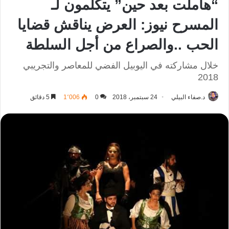
“هاملت بعد حين” يتكلمون لـ
المسرح نيوز: العرض يناقش قضايا
الحب ..والصراع من أجل السلطة
خلال مشاركته في اليوبيل الفضي للمعاصر والتجريبي
2018
د.صفاء البيلي
24 سبتمبر، 2018
0
1٬006
5 دقائق