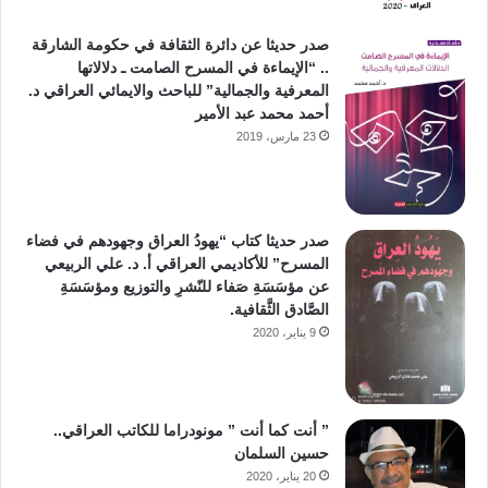
صدر حديثا عن دائرة الثقافة في حكومة الشارقة
.. “الإيماءة في المسرح الصامت ـ دلالاتها
المعرفية والجمالية” للباحث والايمائي العراقي د.
أحمد محمد عبد الأمير
23 مارس، 2019
صدر حديثا كتاب “يهودُ العراق وجهودهم في فضاء
المسرح” للأكاديمي العراقي أ. د. علي الربيعي
عن مؤسَسَةِ صَفاء للنّشرِ والتوزيع ومؤسَسَةِ
الصَّادق الثَّقافية.
9 يناير، 2020
” أنت كما أنت ” مونودراما للكاتب العراقي..
حسين السلمان
20 يناير، 2020