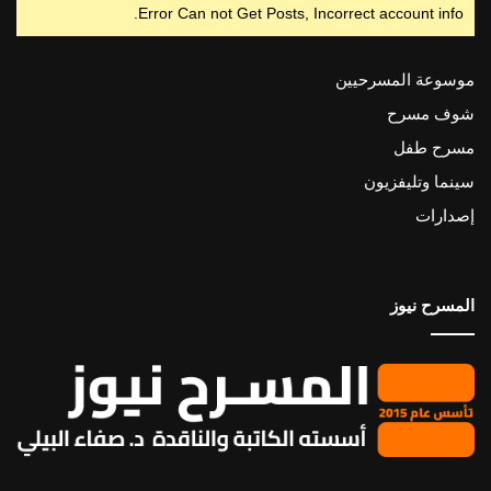
Error Can not Get Posts, Incorrect account info.
موسوعة المسرحيين
شوف مسرح
مسرح طفل
سينما وتليفزيون
إصدارات
المسرح نيوز