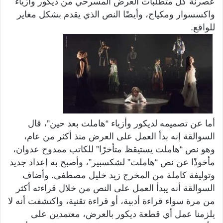
عصرنة كل متطلبات العرض المسرحي من ديكور وأزياء
واكسسوار ومكياج، وأيضًا النص الذي يقدم بشكل مغاير
للواقع.
أما عن تصميمه لديكور وأزياء “هاملت بعد حين”، قال
السوالقة إنه بدأ العمل على العرض منذ أكثر من عام،
وهو نص “هاملت يستيقظ متأخرًا” للكاتب ممدوح عدوان،
مأخوذًا عن نص “هاملت” لشكسبير”، وأصبح به إعداد جديد
وتوليفة كاملة من المخرج زيد خليل مصطفى. وأضاف
السوالقة أنه يبدأ العمل على النص من خلال قراءته أكثر
من مرة سواء قراءة أدبية، أو قراءة تقنية، واكتشفت أنه لا
يلزمنا عمل أي قطعة ديكور بالعرض، معتمدين على