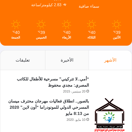
2.83 كيلومتر/ساعة
سماء صافية
40
39
40
40
39
℃
℃
℃
℃
℃
الأثنين
الثلاثاء
الأربعاء
الخميس
الجمعة
الأشهر
الأخيرة
تعليقات
“أمي..لا تتركيني” مسرحية للأطفال للكاتب
المصري: مجدي محفوظ
20 سبتمبر، 2015
بالصور.. انطلاق فعاليات مهرجان محترف ميسان
المسرحي الدولي للمونودراما “أون لاين” 2020
من 8:13 مايو
10 مايو، 2020