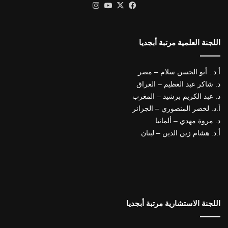
X
فيسبوك
يوتيوب
انستقرام
اللجنة العلمية مرتبة أبجديا
أ.د . أبو الحسن سلام – مصر
د. شاكر عبد العظيم – العراق
د. عبد الكريم برشيد – المغرب
أ.د. لخضر المنصوري – الجزائر
د. مروة مهدي – ألمانيا
أ.د. هشام زين الدين – لبنان
اللجنة الاستشارية مرتبة أبجديا