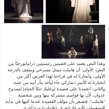
وهذا النص يعتمد على قضيتين رئيسيتين دراماتورجيًا من
النص، الأولى: أن هاملت ممثل مسرحي ومثقف بالدرجة
الأولى، وانحازنا له في قراءتنا لهذا العرض أكثر من
انحيازنا له كأمير دنماركي جاء ليأخذ بثأر أبيه من عمه،
والثاني: اعتمدنا على قصيدة (وعليك تتكأ الحياة) لممدوح
عدوان، لأن بها قواسم مشتركة بينها وبين شخصية
“هاملت”، فتشعر بأن مؤلف القصيدة عندما كتبها في بداية
التسعينيات كأنه عاد ليعرف (هاملت) مرة أخرى.