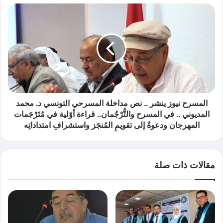
المسرح نيوز ينشر .. نص مداخلة المسرحي التونسي د. محمد
المديوني .. في المسرح والتُّرْجُمان.. قراءة أوّلية في مُتَرْجَمات
المهرجان ودعوةٌ إلى تقويمِ المُنجَز واستشرافِ امتداداتِه
مقالات ذات صلة