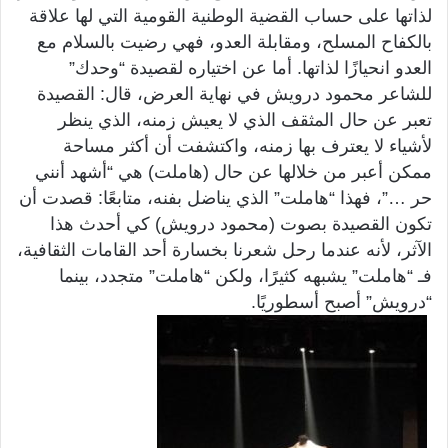
لذاتها على حساب القضية الوطنية القومية التي لها علاقة
بالكفاح المسلح، ومقابلة العدو، فهي رضيت بالسلام مع
العدو انحيازًا لذاتها. أما عن اختياره لقصيدة “وحدك”
للشاعر محمود درويش في نهاية العرض، قال: القصيدة
تعبر عن حال المثقف الذي لا يعيش زمنه، الذي ينظر
لأشياء لا يعترف بها زمنه، واكتشفت أن أكثر مساحة
ممكن أعبر من خلالها عن حال (هاملت) هي “أشهد أنني
حر …”، فهذا “هاملت” الذي يناضل بفنه، متابعًا: قصدت أن
تكون القصيدة بصوت (محمود درويش) كي أحدث هذا
الآثر، لأنه عندما رحل شعرنا بخسارة أحد القامات الثقافية،
فـ “هاملت” يشبهه كثيرًا،
ولكن “هاملت” متجدد، بينما
“درويش” أصبح أسطوريًا.