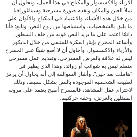
الأزياء والاكسسوار والمكياج في هذا العمل، ونحاول أن
نملأ العين والمكان ونقدم صورة مسرحية وسيناغورافيا
من خلال هذه الأشياء، والاعتماد في المكياج والألوان على
ما يليق بالشخصيات، واستنباطها من روح النص. وتابع: فأنا
دائمًا اعتمد على ما يريد النص قوله من خلف السطور،
وأساعد المخرج بإيثار الفكرة للمتلقى من خلال الديكور
والأزياء والاكسسوار، وأحاول أن لا أضع شيئًا على المسرح
ليس له علاقة بالعرض المسرحي، وتقديم عمل مسرحي
منظم ليس به شوائب أو زوائد، وهذا الذي يظهر في
“هاملت بعد حين”. وأشار السوالقة إلى أنه يحاول أن يرمز
لطبيعة الشخصية الموجودة بالنص بشكل بسيط، وذلك
لاحترام عقل المشاهد، فالمسرح أصبح يعتمد على مرونة
الممثلين بالعرض، وخفة حركتهم.