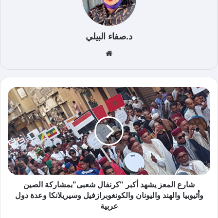
د.صفاء البيلي
موق
ع
الوي
ب
شارع المعز يشهد أكبر "كرنفال شعبى"بمشاركة الصين
وأثيوبيا والهند واليونان والكونغوبرازفيل وسيريلانكا وعدة دول
عربية