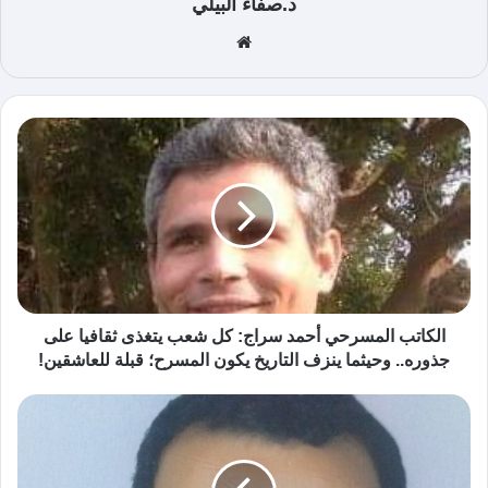
د.صفاء البيلي
موق
ع
الوي
ب
الكاتب المسرحي أحمد سراج: كل شعب يتغذى ثقافيا على
جذوره.. وحيثما ينزف التاريخ يكون المسرح؛ قبلة للعاشقين!