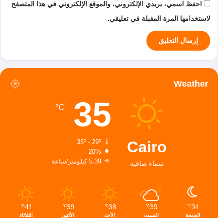
احفظ اسمي، بريدي الإلكتروني، والموقع الإلكتروني في هذا المتصفح
لاستخدامها المرة المقبلة في تعليقي.
Weather
35
℃
Cairo
35º - 29º
20%
5.39 كيلومتر/ساعة
سماء صافية
41
39
38
39
34
℃
℃
℃
℃
℃
الجمعة
السبت
الأحد
الأثنين
الثلاثاء