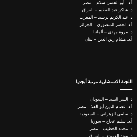
أ.د . أبو الحسن سلام – مصر
د. شاكر عبد العظيم – العراق
د. عبد الكريم برشيد – المغرب
أ.د. لخضر المنصوري – الجزائر
د. مروة مهدي – ألمانيا
أ.د. هشام زين الدين – لبنان
اللجنة الاستشارية مرتبة أبجديا
ذ. السر السيد – السودان
أ.د. عصام الدين أبو العلا – مصر
ذ. سامي الزهراني – السعودية
أ.د. سليم عجاج – سوريا
د. محمد الخطيب – مصر
د. مهند العميدي – العراق