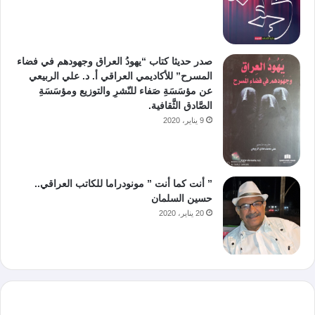
صدر حديثا كتاب “يهودُ العراق وجهودهم في فضاء
المسرح” للأكاديمي العراقي أ. د. علي الربيعي
عن مؤسَسَةِ صَفاء للنّشرِ والتوزيع ومؤسَسَةِ
الصَّادق الثَّقافية.
9 يناير، 2020
” أنت كما أنت ” مونودراما للكاتب العراقي..
حسين السلمان
20 يناير، 2020