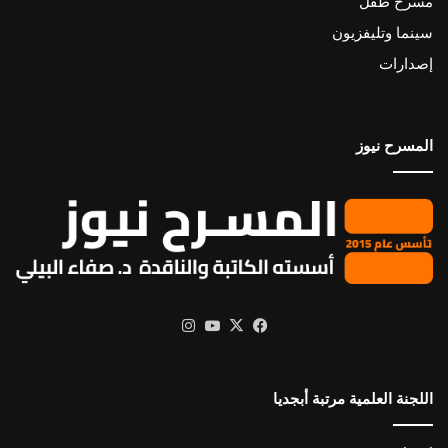
مسرح طفل
سينما وتليفزيون
إصدارات
المسرح نيوز
X
فيسبوك
يوتيوب
انستقرام
اللجنة العلمية مرتبة أبجديا