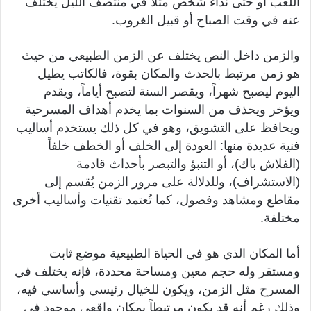
اللعب أو حتى نداء شخص مثلاً في منتصف الليل يختلف
عنه في وقت الصباح أو قبيل الغروب.
والزمن داخل النص يختلف عن الزمن الطبيعي من حيث
هو زمن مرتبط بالحدث والمكان بقوة، فالكاتب يطيل
اليوم ليصبح شهراً، ويقصر السنة لتصبح أياماً، ويقدم
ويؤخر ويحذف من السنوات بما يخدم أهداف المسرحية
ويحافظ على التشويق، وهو في كل ذلك يستخدم أساليب
فنية عديدة منها: العودة إلى الخلف أو الخطف خلفاً
(الفلاش باك)، أو التنبؤ والتبصر بأحداث قادمة
(الاستشراف)، وللدلالة على مرور الزمن يُقسم إلى
مقاطع ومشاهد وفصول، كما تُعتمد تقنيات وأساليب أخرى
مختلفة.
أما المكان الذي هو في الحياة الطبيعية موضع ثابت
ومستقر وله حجم معين ومساحة محددة، فإنه يختلف في
المسرح مثل الزمن، ويكون للخيال رئيسي وأساسي فيه،
وذلك رغم أنه قد يكون مرتبطاً بمكان واقعي موجود في