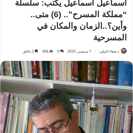
اسماعيل اسماعيل يكتب: سلسلة
“مملكة المسرح”.. (6) متى..
وأين؟..الزمان والمكان في
المسرحية
د.صفاء البيلي
7 سبتمبر، 2020
0
308
2 دقائق