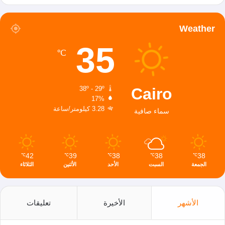
Weather
35
℃
Cairo
38º - 29º
17%
3.28 كيلومتر/ساعة
سماء صافية
42
39
38
38
38
℃
℃
℃
℃
℃
الجمعة
السبت
الأحد
الأثنين
الثلاثاء
الأشهر
الأخيرة
تعليقات