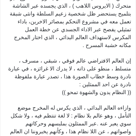
متحرك ( الايروس اللاهب ) ، الذي يجسده عبر الشاشة
بتلميح يستحضر ظل شخصية زعيم السلطة وانثى شبقة
تعمل معه في مشروع التحكم بمصائر الاخرين، باداء
تمثيلي يفصح عبر الاداء الجسدي عن خطة العمل
المكرس لاستهداف العالم البدائي ، الذي اختار المخرج
مكانه خشبة المسرح .
إن العالم الافتراضي عالم فوقي ، شبقي ، مسرف ،
متسلط ، منطو على ذاته ، لا يدرك الا غرائزه ، في عبارة
نادرة وسط خطاب الصورة هذا ، تصدر عبارة ملفوظة
نادرة عن احد الممثلين :
(( النظام يدون والشهوة تمحو ))
وازاءه العالم البدائي ، الذي يكرس له المخرج موضع
التأمل ، وهو عالم بلا نظام : لا لغة تنتظم فيه ، ولا شكل
سوي يعبر عنه .عبر الممثلون بملبسهم وحركاتهم
واصواتهم ، عن اللا نظام هذا ، وكأنهم يخبروننا ان العالم