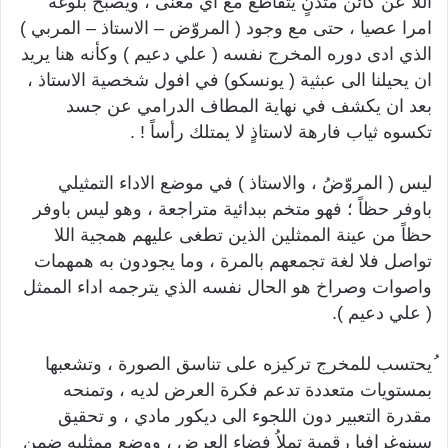
اللا عن كائن متدنٍ يتقاطع مع اي معنى ، ويصبح بلوغه
امرا عصيا ، حتى مع وجود ( المروّض – الاستاذ – المربي )
الذي ادى دوره المخرج نفسه ( علي دعيم ) وكأنه هنا يريد
ان يحيلنا الى عبثية ( يونسكو) في افول شخصية الاستاذ ،
بعد ان يكشف في نهاية المطاف الدرامي عن جسد
تكسوه ثياب فارهة لاستاذٍ لا يمتلك رأساً ! .
ليس ( المروّضُ ، والاستاذ ) في موضع الاداء التمثيلي
باوفر حظاً ؛ فهو متخم ببدائية متراجعة ، وهو ليس باوفر
حظاً من عينة الممثلين الذين تطغى عليهم همجية اللا
تواصل فلا لغة تجمعهم بالمرة ، وما يجودون به همهمات
واصوات وصراخ هو الحال نفسه الذي يترجمه اداء الممثل
( علي دعيم ).
ُيحتسب للمخرج تركيزه على تناسق الصورة ، وتشعبها
بمستويات متعددة تدعم فكرة العرض لديه ، وتمنحه
مقدرة التعبير دون اللجوء الى ديكور مادي ، و تحقيق
سينوغرافيا رقمية تملاُ فضاء العرض ، ووضع ممثليه ضمن