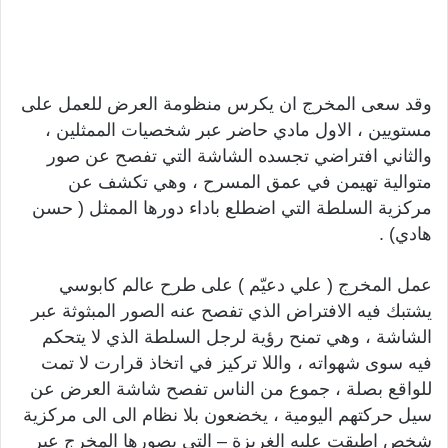
وقد سعى المخرج ان يكرس منظومة العرض للعمل على
مستويين ، الاول مادي حاضر عبر شخصيات الممثلين ،
والثاني افتراضي تجسده الشاشة التي تفصح عن صور
متوالية تهيمن في عمق المسرح ، وهي تكشف عن
مركزية السلطة التي اضطلع باداء دورها الممثل ( حسن
هادي) .
عمل المخرج ( علي دعيّم ) على طرح عالم كابوسي
يشتبك فيه الافتراض الذي تفصح عنه الصور المبثوثة عبر
الشاشة ، وهي تمنح رؤية لرجل السلطة الذي لا يتحكم
فيه سوى شهواته ، واللا تركيز في اتخاذ قرارت لا تمت
للواقع بصلة ، جموع من الناس تفصح شاشة العرض عن
سيل حركتهم اليومية ، يخضعون بلا نظام الى الى مركزية
شخص اطبقت عليه الغريزة – التي يصورها المخرج عبر