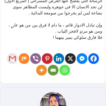
الرسالة التي يفصح عنها العرض المسرحي ( المربع الأول)
لن تجد الانسان الا في جوهره وليست المظاهر سوى
بضاعة لمن لم يخرجوا من صومعة البدائية .
وإن تبادل الادوار قائم ، ما دام لا فرق بين من هو عار ٍٍ ،
ومن هو مرتدٍ لافخر الثياب .
فلا فارق سلوكي يميز بينهما !