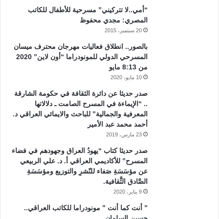
“أمي..لا تتركيني” مسرحية للأطفال للكاتب
المصري: مجدي محفوظ
20 سبتمبر، 2015
بالصور.. انطلاق فعاليات مهرجان محترف ميسان
المسرحي الدولي للمونودراما “أون لاين” 2020
من 8:13 مايو
10 مايو، 2020
صدر حديثا عن دائرة الثقافة في حكومة الشارقة
.. “الإيماءة في المسرح الصامت ـ دلالاتها
المعرفية والجمالية” للباحث والايمائي العراقي د.
أحمد محمد عبد الأمير
23 مارس، 2019
صدر حديثا كتاب “يهودُ العراق وجهودهم في فضاء
المسرح” للأكاديمي العراقي أ. د. علي الربيعي
عن مؤسَسَةِ صَفاء للنّشرِ والتوزيع ومؤسَسَةِ
الصَّادق الثَّقافية.
9 يناير، 2020
” أنت كما أنت ” مونودراما للكاتب العراقي..
حسين السلمان