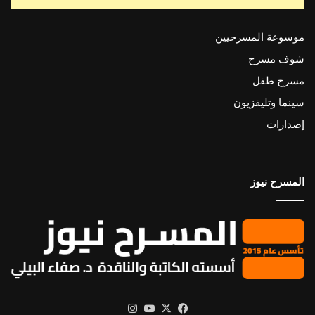
موسوعة المسرحيين
شوف مسرح
مسرح طفل
سينما وتليفزيون
إصدارات
المسرح نيوز
X
فيسبوك
يوتيوب
انستقرام