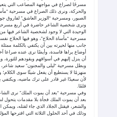
مسرحًا لصراع في مواجهة المصاعب التي يتعرضو
والحركة، ونرى ذلك الصراع في مسرحية “مأساة
الصبور، ومسرحية “الوزير العاشق” لفاروق جو
ونرى شخصية الشاعر حاضرة في أربع مسرحيا
الوحيدة التي لا وجود لشخصية الشاعر فيها م
مسرحية “مأساة الحلاج”، وهو فيها الحلاج نفس
جانب منها لحيرته بين أن يكتفي بالكلمة ممثلة
أوضاع يراها فاسدة، وأيضًا نرى عنده صراعا آ
أن ينزل إليهم في أسواقهم ويقودهم للثورة، 
وبطل مسرحية “ليلى والمجنون” سعيد شاعر، 
منهزمًا لا يستطيع أن يفعل شيئًا سوى الكلام؛ ول
لأن سعيدًا غير قادر على ترك ماضيه، ويكتفي ب
قلمًا.
وفي مسرحية “بعد أن يموت الملك” نرى الشاع
بعد أن يموت الملك فجأة بلا مقدمات يتحول ل
والشعر، فيقتل الجلاد الذي جاء لقتله، ويمكن ا
وذلك في أحد الحلول الثلاثة التي اقترحها المؤ