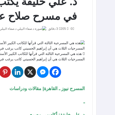
د. علي خليفة يكت
في مسرح صلاح عب
0
205
3 دقائق
د.صفاء البيلي
هذه هي المسرحية الثالثة التي قرأتها للكاتب الكبير الأس
المسرحيات الثلاث هي أن إبراهيم الحسيني كاتب يرغب في 
المسرح نيوز ـ القاهرة| مقالات ودراسات
ـ
د. علي خليفة: أكاديمي مصري