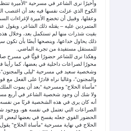
وأخيرًا نرى الشاعر في مسرحية “الأميرة تنتظر
الكوخ الذي عزلت نفسها فيه بعد أن اغتصب الس
وعقلها، وقبيل أن تخضع الأميرة لإغراءات الس
المتمردين عليه – يقتله ذلك الشاعر، ويقول عند
بقيت شذرات منها لم تستكمل بعد، وخلال هذه ا
ذلك يحاول خداعها، وينصحها أيضًا بأن تكون س
للمستقل مستفيدة من تجربة الماضي.
وهكذا نرى للشاعر حضورًا قويًّا في مسرح صلا
محورًا لصراعات داخلية في بعضها، كما رأينا
وشخصية سعيد في مسرحية “ليلى والمجنون”، وهو
والمجنون”، وغالبا نراه قادرًا على الفعل مع قو
“مأساة الحلاج” ومسرحية “بعد أن يموت الملك”
ولا شك أن وجود شخصية الشاعر في أربع مسر
أنه كان يرى في هذه الشخصية قربًا من نفسه،
الصراعات التي تعتمل في نفسه هو، ووجود ش
الحضور القوي جعله يفسح في بعضها لبعض المون
الحلاج في نهاية مسرحية “مأساة الحلاج” يقول