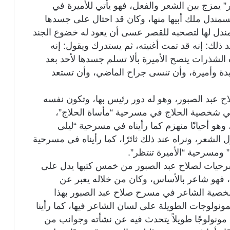
” يمزج بين الشعر والفعل، فهو يأتي للأميرة في
مندل ملك أبيها منها، وكان قد احتال على جسدها
مندل لها لتصحبه للقصر عسى أن يعود له خضوع الجند
 ذلك: إنه قد تمت أغنيته، ثم يستدرك ويقول: إنه
لشذرات ينصح الأميرة بألا تسلم جسدها لأحد بعد
يدة وأميرة، وأن تنسى جراح الماضي، وأن تستعد
ح عبد الصبور، وهو له دور رئيس بها، وتكون نفسه
 في شخصية الحلاج في مسرحية “مأساة الحلاج”،
 أحيانًا منهزم كما رأيناه في مسرحية “ليلى
ل الشعر، ونراه عند ذلك ثائرًا، كما رأيناه في مسرحية
 ومسرحية “الأميرة تنتظر”.
حيات لصلاح عبد الصبور من خمس كتبها يدل على
 فهو شاعر بالأساس، وكان من خلاله يعبر عن
خصية الشاعر في مسرح صلاح عبد الصبور بهذا
ولوجات الطويلة على لسان الشاعر فيها، كما رأينا
 مونولوجًا طويلاً يتحدث فيه عن نشأته وجوانب من