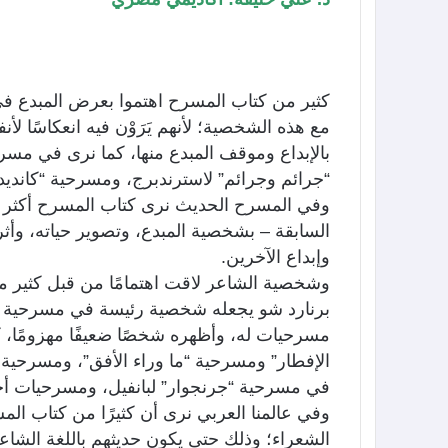
كثير من كتاب المسرح اهتموا بعرض المبدع في م
مع هذه الشخصية؛ لأنهم يَرَوْن فيه انعكاسًا 
بالإبداع وموقف المبدع منها، كما نرى في مس
“جرائم وجرائم” لاسترندبرج، ومسرحية “كانديدا ل
وفي المسرح الحديث نرى كتاب المسرح أكثر ا
السابقة – بشخصية المبدع، وتصوير حياته، وأثر
وإبداع الآخرين.
وشخصية الشاعر لاقت اهتمامًا من قبل كثير م
برنارد شو يجعله شخصية رئيسة في مسرحية “كا
مسرحيات له، وأظهره شخصًا ضعيفًا مهزومًا، 
الإفطار” ومسرحية “ما وراء الأفق”، ومسرحية 
في مسرحية “جرنجوار” لبانفيل، ومسرحيات أ
وفي عالمنا العربي نرى أن كثيرًا من كتاب ا
الشعراء؛ وذلك حتى يكون حديثهم باللغة الشاعري