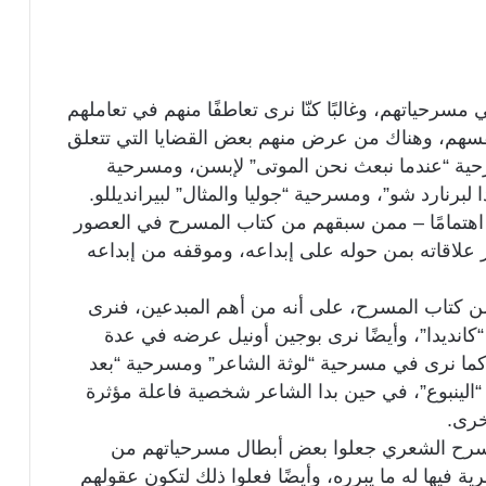
سرحياتهم، وغالبًا كنّا نرى تعاطفًا منهم في تعاملهم
لأنفسهم، وهناك من عرض منهم بعض القضايا التي تتعلق
رحية “عندما نبعث نحن الموتى” لإبسن، ومسرحية
برنارد شو”، ومسرحية “جوليا والمثال” لبيرانديللو.
هتمامًا – ممن سبقهم من كتاب المسرح في العصور
 علاقاته بمن حوله على إبداعه، وموقفه من إبداعه
ن كتاب المسرح، على أنه من أهم المبدعين، فنرى
نديدا”، وأيضًا نرى بوجين أونيل عرضه في عدة
كما نرى في مسرحية “لوثة الشاعر” ومسرحية “بعد
“الينبوع”، في حين بدا الشاعر شخصية فاعلة مؤثرة
خرى.
لمسرح الشعري جعلوا بعض أبطال مسرحياتهم من
ة فيها له ما يبرره، وأيضًا فعلوا ذلك لتكون عقولهم