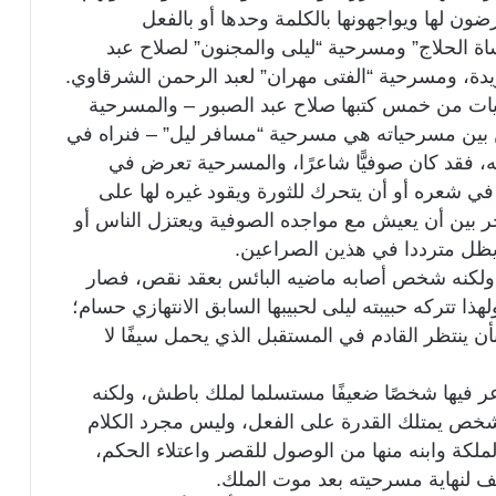
ن لها ويواجهونها بالكلمة وحدها أو بالفعل
 الحلاج” ومسرحية “ليلى والمجنون” لصلاح عبد
يدة، ومسرحية “الفتى مهران” لعبد الرحمن الشرقاوي.
ت من خمس كتبها صلاح عبد الصبور – والمسرحية
ن بين مسرحياته هي مسرحية “مسافر ليل” – فنراه في
ه، فقد كان صوفيًّا شاعرًا، والمسرحية تعرض في
 في شعره أو أن يتحرك للثورة ويقود غيره لها على
خر بين أن يعيش مع مواجده الصوفية ويعتزل الناس أو
ويظل مترددا في هذين الصراعين.
ولكنه شخص أصابه ماضيه البائس بعقد نقص، فصار
هذا تتركه حبيبته ليلى لحبيبها السابق الانتهازي حسام؛
أن ينتظر القادم في المستقبل الذي يحمل سيفًا لا
ر فيها شخصًا ضعيفًا مستسلما لملك باطش، ولكنه
شخص يمتلك القدرة على الفعل، وليس مجرد الكلام
لملكة وابنه منها من الوصول للقصر واعتلاء الحكم،
لف لنهاية مسرحيته بعد موت الملك.