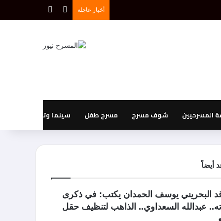
بحث عن
إضافة عمود جانبي
أخبار عاجلة
 المسرحيين
شوف مسرح
مسرح طفل
سينما وتليفزيون
 أيضاً
اقد البحريني يوسف الحمدان يكتب: في ذكرى
ه.. عبدالله السعداوي.. الذاهب لتنظيف حقل
ع