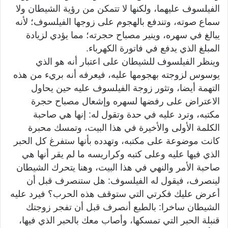
الفيلسوف عليهما، ولكنها لا تتمكن من رؤية الشيطان ولا
سماع صوته، وتندفع بالهجوم على زوجها الفيلسوف؛ لأنه
يبالغ في سهره، وينير مصباح حجرته؛ مما يؤدي لزيادة
المبلغ الذي يدفع في فاتورة الكهرباء.
وينظر الفيلسوف للشيطان على اعتبار أنه هو الذي
يوسوس لزوجته بهجومها عليه، فيعرفه أنه بريء من هذه
التهمة أيضا، وتثور زوجة الفيلسوف عليه حين يحاول
الاعتراض على رفضها لسهره وإشعال مصباح حجرة
مكتبه، وترد عليه في حدة وتقول له: إنها هي صاحبة
الكلمة الأولى والأخيرة في هذا البيت، وتمسك محبرة
كانت موضوعة على مكتبه، وتهدده بأنها ستفرغ كل الحبر
الذي فيها عليه وعلى كتبه وكراريسه ما لم يقر أنها هي
صاحبة الأمر والنهي في هذا البيت، وهنا يتحرك الشيطان
لينصرف، فيقول له الفيلسوف: هل ستنصرف قبل أن
أعرض عليك فكرتي التي ستوقف هذه الحرب؟ فيرد عليه
الشيطان ساخرا: بالطبع أنصرف قبل أن تفجر زوجتك
قنبلة الحبر التي تمسكها، وأصاب معك بالحبر الذي فيها،