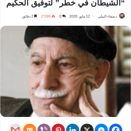
“الشيطان في خطر” لتوفيق الحكيم
د.صفاء البيلي
12 مايو، 2020
0
2٬099
2 دقائق