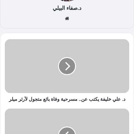
د.صفاء البيلي
موق
ع
الوي
ب
د. علي خليفة يكتب عن.. مسرحية وفاة بائع متجول لآرثر ميلر