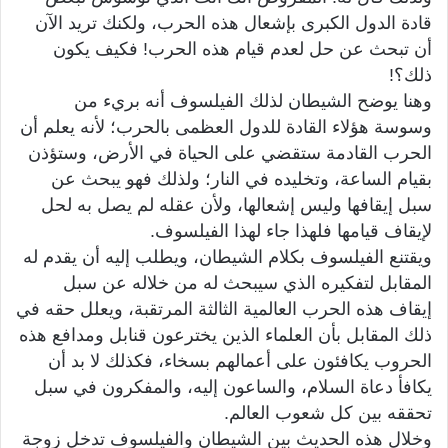
قادة الدول الكبرى بإشعال هذه الحرب، ولكنك تريد الآن
أن تبحث عن حل لعدم قيام هذه الحرب! فكيف يكون
ذلك؟!
وهنا يوضح الشيطان لذلك الفيلسوف أنه بريء من
وسوسة هؤلاء القادة للدول العظمى بالحرب؛ لأنه يعلم أن
الحرب القادمة ستقضي على الحياة في الأرض، وستؤذن
بقيام الساعة، وتخليده في النار؛ ولذلك فهو يبحث عن
سبل إيقافها وليس إشعالها، ولأن عقله لم يصل به لحل
لإيقاف قيامها فلهذا جاء لهذا الفيلسوف.
ويقتنع الفيلسوف بكلام الشيطان، ويطلب إليه أن يقدم له
المقابل لتفكيره الذي سيبحث له من خلاله عن سبل
إيقاف هذه الحرب العالمية الثالثة المرتقبة، ويعلل حقه في
ذلك المقابل بأن العلماء الذين يخترعون قنابل ومدافع هذه
الحروب يكافئون على أعمالهم بسخاء، فكذلك لا بد أن
يكافأ دعاة السلام، والساعون إليه، والمفكرون في سبل
تحققه بين كل شعوب العالم.
وخلال هذه الحديث بين الشيطان والفيلسوف تدخل زوجة