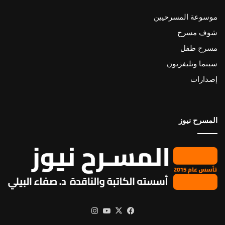
موسوعة المسرحيين
شوف مسرح
مسرح طفل
سينما وتليفزيون
إصدارات
المسرح نيوز
X
فيسبوك
يوتيوب
انستقرام