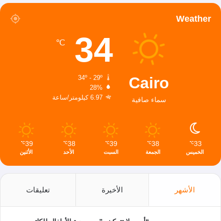
Weather
34
℃
Cairo
34º - 29º
28%
6.97 كيلومتر/ساعة
سماء صافية
39
38
39
38
33
℃
℃
℃
℃
℃
الخميس
الجمعة
السبت
الأحد
الأثنين
الأشهر
الأخيرة
تعليقات