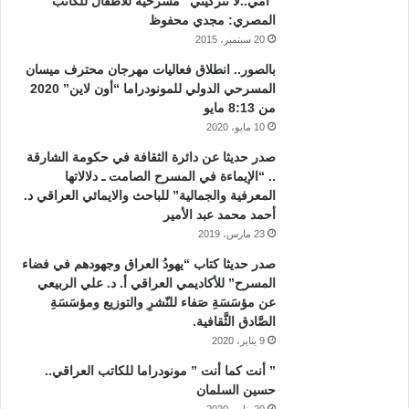
“أمي..لا تتركيني” مسرحية للأطفال للكاتب
المصري: مجدي محفوظ
20 سبتمبر، 2015
بالصور.. انطلاق فعاليات مهرجان محترف ميسان
المسرحي الدولي للمونودراما “أون لاين” 2020
من 8:13 مايو
10 مايو، 2020
صدر حديثا عن دائرة الثقافة في حكومة الشارقة
.. “الإيماءة في المسرح الصامت ـ دلالاتها
المعرفية والجمالية” للباحث والايمائي العراقي د.
أحمد محمد عبد الأمير
23 مارس، 2019
صدر حديثا كتاب “يهودُ العراق وجهودهم في فضاء
المسرح” للأكاديمي العراقي أ. د. علي الربيعي
عن مؤسَسَةِ صَفاء للنّشرِ والتوزيع ومؤسَسَةِ
الصَّادق الثَّقافية.
9 يناير، 2020
” أنت كما أنت ” مونودراما للكاتب العراقي..
حسين السلمان
20 يناير، 2020