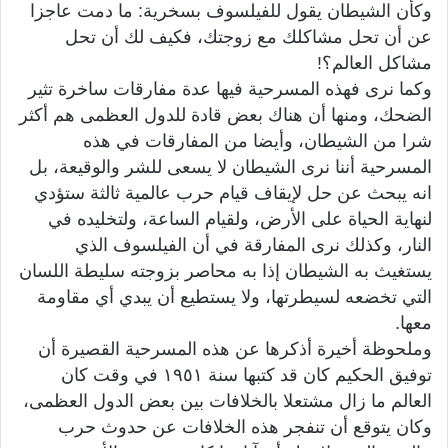
وكأن الشيطان يقول للفيلسوف بسخرية: ما دمت عاجزا
عن أن تحل مشاكلك مع زوجتك، فكيف لك أن تحل
مشاكل العالم؟!
وكما نرى فهذه المسرحية فيها عدة مفارقات ساخرة تثير
الضحك، ومنها أن هناك بعض قادة للدول العظمى هم أكثر
شرا من الشيطان، وأيضا من المفارقات في هذه
المسرحية أننا نرى الشيطان لا يسعى للشر والوقيعة، بل
انه يبحث عن حل لإيقاف قيام حرب عالمية ثالثة ستؤدي
لنهاية الحياة على الأرض، ولقيام الساعة، ولتخليده في
النار، وكذلك نرى المفارقة في أن الفيلسوف الذي
يستغيث به الشيطان إذا به محاصر بزوجته سليطة اللسان
التي تخضعه لسيطرتها، ولا يستطيع أن يبدي أي مقاومة
معها.
وملحوظة أخيرة أذكرها عن هذه المسرحية القصيرة أن
توفيق الحكيم كان قد كتبها سنة ١٩٥١ في وقت كان
العالم ما زال مشتعلا بالخلافات بين بعض الدول العظمى،
وكان يتوقع أن تنفجر هذه الخلافات عن حدوث حرب