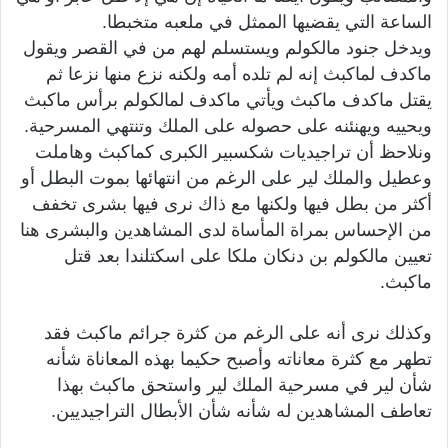
الساعة التي يقضيها الممثل في ملعبه متخبطا.
ويدخل جنود مالكولم ويستسلم لهم من في القصر ويقول
ماكدف لماكبث إنه لم تلده أمه ولكنه نزع منها نزعا ثم
يقتل ماكدف ماكبث ويأتي ماكدف لمالكولم برأس ماكبث
ويحييه ويهنئنه على حصوله على الملك وتنتهي المسرحية.
ونلاحظ أن تراجيديات شكسبير الكبرى كماكبث وهاملت
وعطيل والملك لير على الرغم من انتهائها بموت البطل أو
أكثر من بطل فيها ولكنها مع ذاك نرى فيها بشرى تخفف
من الإحساس بمراة المأساة لدى المشاهدين والبشرى هنا
تعيين مالكولم بن دنكان ملكا على اسكتلندا بعد قتل
ماكبث.
وكذلك نرى أنه على الرغم من كثرة جرائم ماكبث فقد
تطهر مع كثرة معاناته وأصبح حكيما بهذه المعاناة شأنه
شأن لير في مسرحية الملك لير واستحق ماكبث بهذا
تعاطف المشاهدين له شأنه شأن الأبطال التراجيديين.