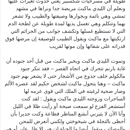
طويلة في مسرحيات شكسبير يعني حدوث تغيرات عليها
ونعلم أن الليدي ماكبث مريضة جدا ونراها في مشهد
تمشي وهي نائمة وبجوارها وصيفتها والطبيب ولا تشعر
بهما وتتكلم وهي تغسل يديها لمدة طويلة عن لطخة الدم
التي لا تستطيع غسلها وتكشف جوانب من الجرائم التي
ارتكبتها مع ماكبث ويقول الطبيب للوصيفة إن مرضها فوق
قدراته على شفائها وإن موتها لقريب
وتموت الليدي ماكبث ويخبر ماكبث من قبل أحد جنوده أن
غابة بارنم تتحرك في اتجاه القصر – فقد تنكر جنود
مالكولم خلف جذوع من الأشجار حتى لا يشعر بهم جنود
ماكبث – وهنا يتحول ماكبث لشخص حكيم لقد عصره الألم
وصار ضحية لرغبته في الملك التي قوى عزمه لها
الساحرات وزوجته الليدي ماكبث ويقول : لقد كنت
أستشعر الفزع لو سمعت صيحة أو رأيت ظلا في الليل
وأنا الآن لا يثيرني أبشع المناظر فظاعة وكنت جديرا بأن
أحظى بالتجلة في شيخوختي ولكنني أتعرض للمحن
والمصائب ويقول أيضا ما الحياة إن هي إلا ظل عابر أو هي