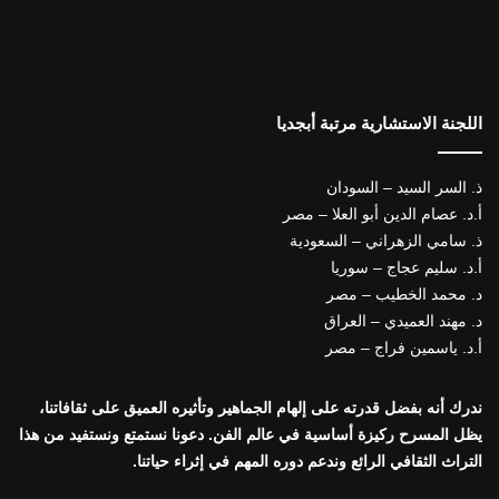
اللجنة الاستشارية مرتبة أبجديا
ذ. السر السيد – السودان
أ.د. عصام الدين أبو العلا – مصر
ذ. سامي الزهراني – السعودية
أ.د. سليم عجاج – سوريا
د. محمد الخطيب – مصر
د. مهند العميدي – العراق
أ.د. ياسمين فراج – مصر
ندرك أنه بفضل قدرته على إلهام الجماهير وتأثيره العميق على ثقافاتنا،
يظل المسرح ركيزة أساسية في عالم الفن. دعونا نستمتع ونستفيد من هذا
التراث الثقافي الرائع وندعم دوره المهم في إثراء حياتنا.