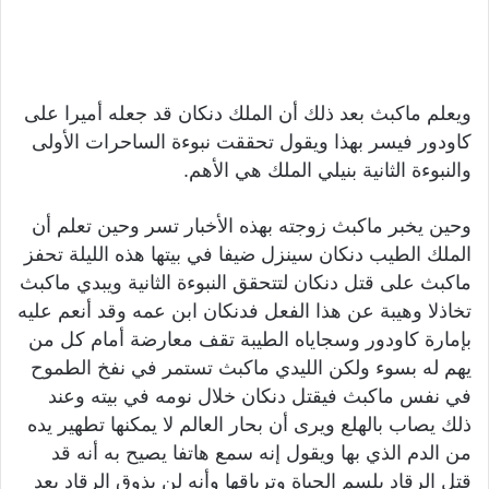
ويعلم ماكبث بعد ذلك أن الملك دنكان قد جعله أميرا على
كاودور فيسر بهذا ويقول تحققت نبوءة الساحرات الأولى
والنبوءة الثانية بنيلي الملك هي الأهم.
وحين يخبر ماكبث زوجته بهذه الأخبار تسر وحين تعلم أن
الملك الطيب دنكان سينزل ضيفا في بيتها هذه الليلة تحفز
ماكبث على قتل دنكان لتتحقق النبوءة الثانية ويبدي ماكبث
تخاذلا وهيبة عن هذا الفعل فدنكان ابن عمه وقد أنعم عليه
بإمارة كاودور وسجاياه الطيبة تقف معارضة أمام كل من
يهم له بسوء ولكن الليدي ماكبث تستمر في نفخ الطموح
في نفس ماكبث فيقتل دنكان خلال نومه في بيته وعند
ذلك يصاب بالهلع ويرى أن بحار العالم لا يمكنها تطهير يده
من الدم الذي بها ويقول إنه سمع هاتفا يصيح به أنه قد
قتل الرقاد بلسم الحياة وترياقها وأنه لن يذوق الرقاد بعد