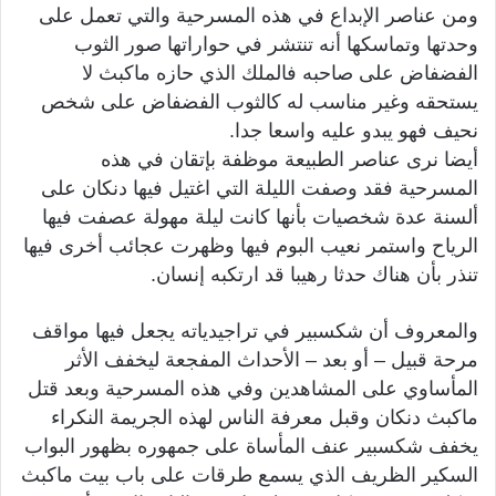
ومن عناصر الإبداع في هذه المسرحية والتي تعمل على
وحدتها وتماسكها أنه تنتشر في حواراتها صور الثوب
الفضفاض على صاحبه فالملك الذي حازه ماكبث لا
يستحقه وغير مناسب له كالثوب الفضفاض على شخص
نحيف فهو يبدو عليه واسعا جدا.
أيضا نرى عناصر الطبيعة موظفة بإتقان في هذه
المسرحية فقد وصفت الليلة التي اغتيل فيها دنكان على
ألسنة عدة شخصيات بأنها كانت ليلة مهولة عصفت فيها
الرياح واستمر نعيب البوم فيها وظهرت عجائب أخرى فيها
تنذر بأن هناك حدثا رهيبا قد ارتكبه إنسان.
والمعروف أن شكسبير في تراجيدياته يجعل فيها مواقف
مرحة قبيل – أو بعد – الأحداث المفجعة ليخفف الأثر
المأساوي على المشاهدين وفي هذه المسرحية وبعد قتل
ماكبث دنكان وقبل معرفة الناس لهذه الجريمة النكراء
يخفف شكسبير عنف المأساة على جمهوره بظهور البواب
السكير الظريف الذي يسمع طرقات على باب بيت ماكبث