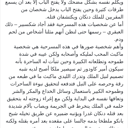
ويكلم نفسه بشكل مضحك ولا يفتح الباب إلا بعد أن يسمع
طرقات كثيرة وحين يفتح الباب يدخل شخصان من
المقربين للملك دنكان ويكتشفان قتله.
أما عن شخصيات هذه المسرحية فقد أجاد شكسبير – ذلك
العبقري – رسمها حتى لنظن أنهم مثلنا أشخاص من لحم
ودم.
وأهم شخصية صورها في هذه المسرحية هي شخصية
ماكبث المحب لمليكه وأصحابه ولكن عيبه في شدة
طموحه وتطلعاته الكبيرة وحين تنبأت له الساحرة بأنه
سيكون أمير كاودور ثم سيصير ملكا أصبح لديه شبه
تصميم لنيل الملك وتدرك الليدي ماكبث ما في طبعه من
رقة وحرصه على النبل فتدفعه لتحقيق نبوءة الساحرات
وطموحه الكبير باستعمال وسائل الخداع والمكر والشر
وتعافها نفسه في البداية ولكن مع إغراء زوجته له بتحقيق
حلمه في الملك ينخرط في الجريمة ويصاب بآلام شديدة
بعد قتله دنكان غدرا ويؤنبه ضميره عن طريق تخيله شبح
بانكو ملطخا بدمه جالسا على مقعده بعد أمره بقتله ولكنه