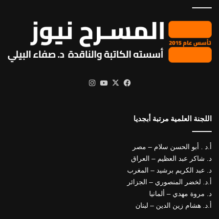
X
فيسبوك
يوتيوب
انستقرام
اللجنة العلمية مرتبة أبجديا
أ.د . أبو الحسن سلام – مصر
د. شاكر عبد العظيم – العراق
د. عبد الكريم برشيد – المغرب
أ.د. لخضر المنصوري – الجزائر
د. مروة مهدي – ألمانيا
أ.د. هشام زين الدين – لبنان