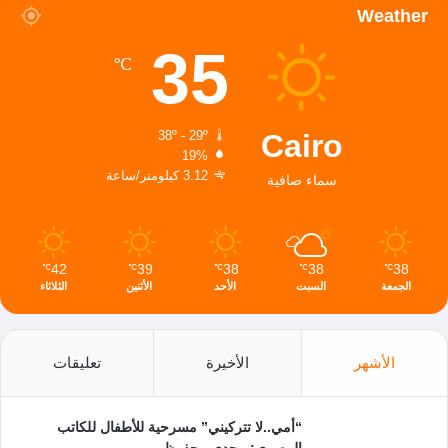
Weather
35
℃
Cairo
38º - 29º
19%
3.12 كيلومتر/ساعة
سماء صافية
42
39
38
38
38
℃
℃
℃
℃
℃
الجمعة
السبت
الأحد
الأثنين
الثلاثاء
الأشهر
الأخيرة
تعليقات
“أمي..لا تتركيني” مسرحية للأطفال للكاتب
المصري: مجدي محفوظ