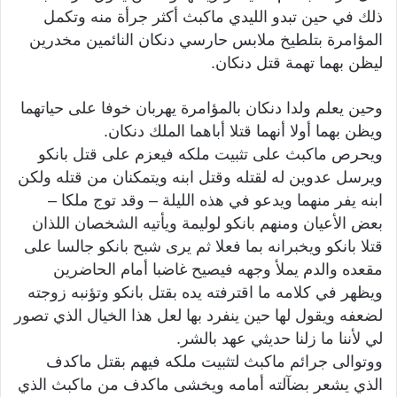
ذلك في حين تبدو الليدي ماكبث أكثر جرأة منه وتكمل
المؤامرة بتلطيخ ملابس حارسي دنكان النائمين مخدرين
ليظن بهما تهمة قتل دنكان.
وحين يعلم ولدا دنكان بالمؤامرة يهربان خوفا على حياتهما
ويظن بهما أولا أنهما قتلا أباهما الملك دنكان.
ويحرص ماكبث على تثبيت ملكه فيعزم على قتل بانكو
ويرسل عدوين له لقتله وقتل ابنه ويتمكنان من قتله ولكن
ابنه يفر منهما ويدعو في هذه الليلة – وقد توج ملكا –
بعض الأعيان ومنهم بانكو لوليمة ويأتيه الشخصان اللذان
قتلا بانكو ويخبرانه بما فعلا ثم يرى شبح بانكو جالسا على
مقعده والدم يملأ وجهه فيصيح غاضبا أمام الحاضرين
ويظهر في كلامه ما اقترفته يده بقتل بانكو وتؤنبه زوجته
لضعفه ويقول لها حين ينفرد بها لعل هذا الخيال الذي تصور
لي لأننا ما زلنا حديثي عهد بالشر.
ووتوالى جرائم ماكبث لتثبيت ملكه فيهم بقتل ماكدف
الذي يشعر بضآلته أمامه ويخشى ماكدف من ماكبث الذي