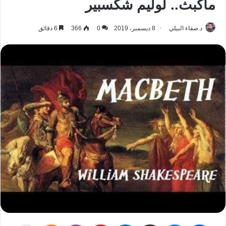
ماكبث.. لوليم شكسبير
د.صفاء البيلي
8 ديسمبر، 2019
0
366
6 دقائق