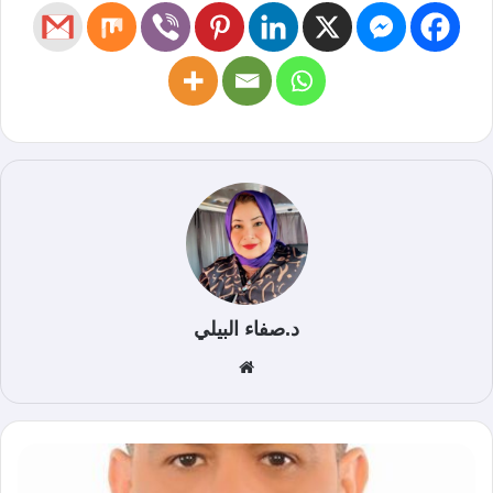
د.صفاء البيلي
موق
ع
الوي
ب