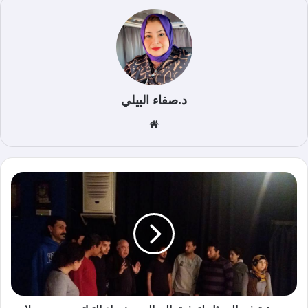
د.صفاء البيلي
موق
ع
الوي
ب