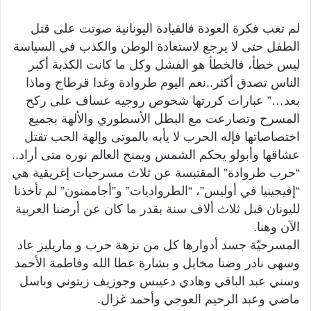
لم تغب فكرة العودة فالقيادة اليونانية صوتت على قتل
الطفل حتى لا يرجع لاستعادة الوطن والكذب في السياسة
ليس خطأ، فالخطأ هو الفشل وكل ما كانت الكذبة أكبر
الناس تصدق أكثر..نعم اليوم طروادة وغدا قرطاج وماذا
بعد…” عبارات كررتها شخوص روجيه عساف على ركح
المسرح وتصارعت مع البطل الأسطوري والألهة بجميع
اختصاصاتها فإله الحرب لا يأبه بالموتى وإلهة الحب تقتل
عشاقها وأبولو يحكم الشمس ويمنح العالم نوره متى أراد..
“حرب طروادة” المقتبسة عن ثلاث مسرحيات إغريقية هي
“إفيجينيا في أوليس”، “الطرواديات” و”أجاممنون” لم تأخذنا
لليونان قبل ثلاث ألاف سنة بقدر ما كان عن أرضنا العربية
الآن وهنا.
المسرحيّة جسد أدوارها كل من نزهة حرب و ماريليز عاد
وسهى نادر وضنا مخايل و بشارة عطا الله وفاطمة الأحمد
وسني عبد الباقي وهادي دعيبس وجوزيف زيتوني وباسل
ماضي وعبد الرحيم العوجي وأحمد غزال.