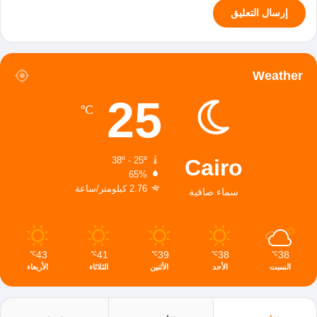
Weather
25
℃
Cairo
38º - 25º
65%
2.76 كيلومتر/ساعة
سماء صافية
43
41
39
38
38
℃
℃
℃
℃
℃
السبت
الأحد
الأثنين
الثلاثاء
الأربعاء