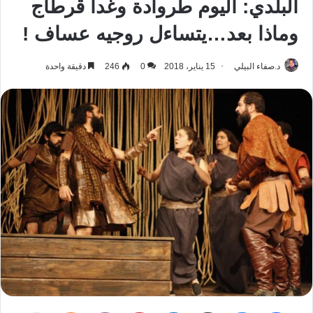
البلدي: اليوم طروادة وغدا قرطاج
وماذا بعد…يتساءل روجيه عساف !
د.صفاء البيلي
15 يناير، 2018
0
246
دقيقة واحدة