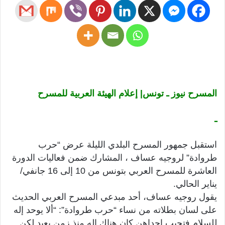
المسرح نيوز ـ تونس| إعلام الهيئة العربية للمسرح
ـ
استقبل جمهور المسرح البلدي الليلة عرض “حرب
طروادة” لروجيه عساف ، المشارك ضمن فعاليات الدورة
العاشرة للمسرح العربي بتونس من 10 إلى 16 جانفي/
يناير الحالي.
يقول روجيه عساف، أحد مبدعي المسرح العربي الحديث
على لسان بطلاته من نساء “حرب طروادة”: “ألا يوحد إله
للسلام فتجيب إحداهن كان هناك إله منذ زمن بعيد لكن