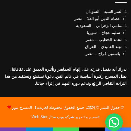
ذ. السر السيد – السودان
أ.د. عصام الدين أبو العلا – مصر
ذ. سامي الزهراني – السعودية
أ.د. سليم عجاج – سوريا
د. محمد الخطيب – مصر
د. مهند العميدي – العراق
أ.د. ياسمين فراج – مصر
ندرك أنه بفضل قدرته على إلهام الجماهير وتأثيره العميق على ثقافاتنا،
يظل المسرح ركيزة أساسية في عالم الفن. دعونا نستمتع ونستفيد من هذا
التراث الثقافي الرائع وندعم دوره المهم في إثراء حياتنا.
© حقوق النشر © 2024، جميع الحقوق محفوظة لجريدة ل المسرح نيوز
تصميم و تطوير شركة ويب ستار Web Star