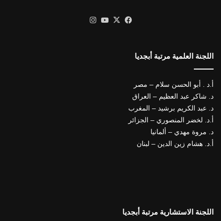
X
فيسبوك
يوتيوب
انستقرام
اللجنة العلمية مرتبة أبجديا
أ.د . أبو الحسن سلام – مصر
د. شاكر عبد العظيم – العراق
د. عبد الكريم برشيد – المغرب
أ.د. لخضر المنصوري – الجزائر
د. مروة مهدي – ألمانيا
أ.د. هشام زين الدين – لبنان
اللجنة الاستشارية مرتبة أبجديا