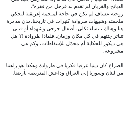
الذبائح والقربان لم تقدم له فرحل من فقره”.
روجيه عساف لم يكن في حاجة لملحمة إغريقية ليحكي
ملحمته وشبيهات طروادة كثيرات في تاريخنا،مدن مدمرة
هنا وهناك ، نساء ثكلى، أطفال جرحى وشهداء أو قتلى
تتناثر جثثهم في كل مكان وزمان..فلماذا طروادة !؟ هل
هي ديكور للحكاية أم محمّل للإسقاطات، وكم هي
مشروعة.
الصراع كان دينيا عرقيا فكريا في طروادة وهكذا هو راهننا
من لبنان وسوريا إلى العراق وداعش المتربصة بأرضنا.