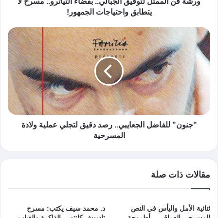
ورشة فن الممثل لتوفيق الجبالي.. بفضاء التياترو.. مسرح لا
يتطابق واحتياجات الجمهور!
"جنون" للفاضل الجعايبي.. رصد دقيق لتجلي عملية ولادة
المسرحية
مقالات ذات صلة
ثنائية الأمل واليأس في النص
د. محمد سيف يكتب: مسرح
المسرحي العراقي .. أطروحة
تاديوش كانتور.. الذاكرة والغياب