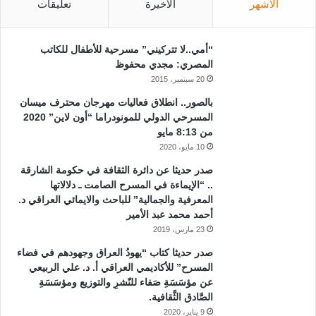
الأشهر
الأخيرة
تعليقات
“أمي..لا تتركيني” مسرحية للأطفال للكاتب
المصري: مجدي محفوظ
20 سبتمبر، 2015
بالصور.. انطلاق فعاليات مهرجان محترف ميسان
المسرحي الدولي للمونودراما “أون لاين” 2020
من 8:13 مايو
10 مايو، 2020
صدر حديثا عن دائرة الثقافة في حكومة الشارقة
.. “الإيماءة في المسرح الصامت ـ دلالاتها
المعرفية والجمالية” للباحث والايمائي العراقي د.
أحمد محمد عبد الأمير
23 مارس، 2019
صدر حديثا كتاب “يهودُ العراق وجهودهم في فضاء
المسرح” للأكاديمي العراقي أ. د. علي الربيعي
عن مؤسَسَةِ صَفاء للنّشرِ والتوزيع ومؤسَسَةِ
الصَّادق الثَّقافية.
9 يناير، 2020