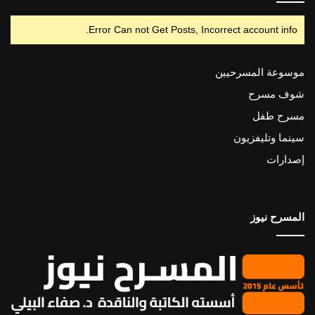
Error Can not Get Posts, Incorrect account info.
موسوعة المسرحيين
شوف مسرح
مسرح طفل
سينما وتليفزيون
إصدارات
المسرح نيوز