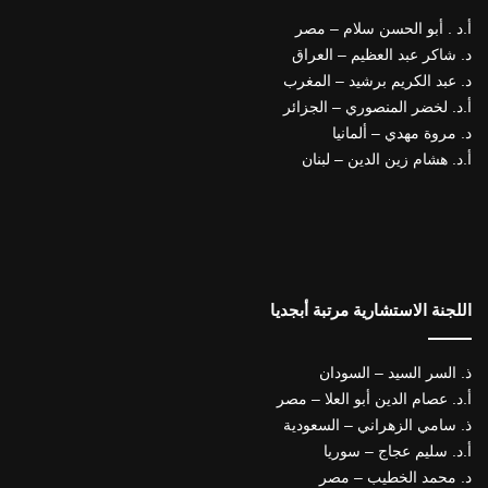
أ.د . أبو الحسن سلام – مصر
د. شاكر عبد العظيم – العراق
د. عبد الكريم برشيد – المغرب
أ.د. لخضر المنصوري – الجزائر
د. مروة مهدي – ألمانيا
أ.د. هشام زين الدين – لبنان
اللجنة الاستشارية مرتبة أبجديا
ذ. السر السيد – السودان
أ.د. عصام الدين أبو العلا – مصر
ذ. سامي الزهراني – السعودية
أ.د. سليم عجاج – سوريا
د. محمد الخطيب – مصر