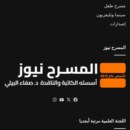
مسرح طفل
سينما وتليفزيون
إصدارات
المسرح نيوز
X
فيسبوك
يوتيوب
انستقرام
اللجنة العلمية مرتبة أبجديا