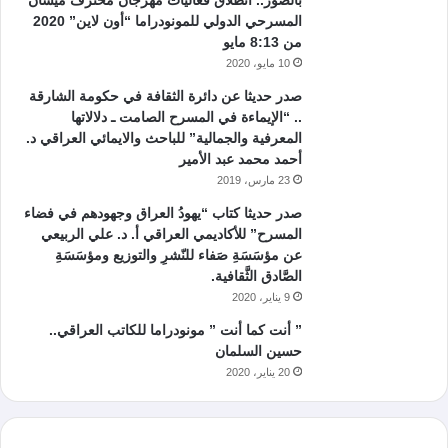
بالصور.. انطلاق فعاليات مهرجان محترف ميسان
المسرحي الدولي للمونودراما “أون لاين” 2020
من 8:13 مايو
10 مايو، 2020
صدر حديثا عن دائرة الثقافة في حكومة الشارقة
.. “الإيماءة في المسرح الصامت ـ دلالاتها
المعرفية والجمالية” للباحث والايمائي العراقي د.
أحمد محمد عبد الأمير
23 مارس، 2019
صدر حديثا كتاب “يهودُ العراق وجهودهم في فضاء
المسرح” للأكاديمي العراقي أ. د. علي الربيعي
عن مؤسَسَةِ صَفاء للنّشرِ والتوزيع ومؤسَسَةِ
الصَّادق الثَّقافية.
9 يناير، 2020
” أنت كما أنت ” مونودراما للكاتب العراقي..
حسين السلمان
20 يناير، 2020