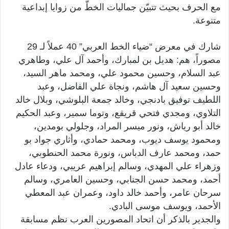
مع الحرف بحيث تتبيّن جماليات الخطّ من زوايا إبداعية
متنوعة.
شارك في معرض “ضياء الخط العربي” 40 عملاً لـ 29
مصوراً، هم: هديل بن لمبارك، وأحمد آل علي، وطاهري
عبد السلام، وحسين محمود علي، ومحمد ماهر السيد،
وحسين سعيد آل هاشم، ونجاة علي الفاضل، وعبد
اللطيف توفيق بادنجي، وخالد جمعة البلوشي، وبلال خالد
التلاوي، ومجدي فتحي قريقع، وتوما سمير، وعبد الحكيم
خالد أبو رياش، ونور ميسر المراد، وجلولي بومدين،
ومحمود يوسف ديوب، ومحمد حمادي، وأثاري جواد بو
حمد، ومحمد عارف الدباس، ونورة محمد الحنطوبي،
وزهراء علي المهدي، وسالم إبراهيم عريبي، ودعاء عادل
أحمد، ومحمد حسن الجنابي، وحسين العامري، وسالم
سرحان عامر، وأحمد خالد داود، وعمران عبد المعطي
الأحمد، ويوسف موسى البادي.
والجدير بالذكر أن اتحاد المصورين العرب نظم مسابقة