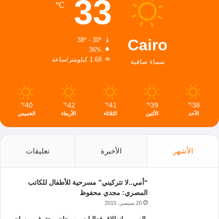
33
℃
Cairo
38º - 30º
36%
1.68 كيلومتر/ساعة
سماء صافية
40
42
41
39
38
℃
℃
℃
℃
℃
الأحد
الأثنين
الثلاثاء
الأربعاء
الخميس
الأشهر
الأخيرة
تعليقات
“أمي..لا تتركيني” مسرحية للأطفال للكاتب
المصري: مجدي محفوظ
20 سبتمبر، 2015