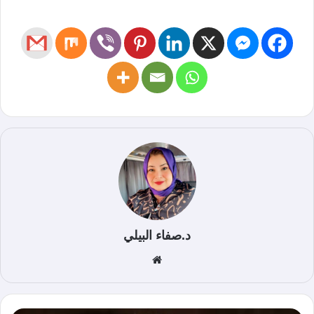
د.صفاء البيلي
موق
ع
الوي
ب