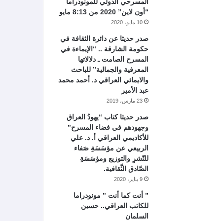
المسرحي الدولي للمونودراما
“أون لاين” 2020 من 8:13 مايو
10 مايو، 2020
صدر حديثا عن دائرة الثقافة في
حكومة الشارقة .. “الإيماءة في
المسرح الصامت ـ دلالاتها
المعرفية والجمالية” للباحث
والايمائي العراقي د. أحمد محمد
عبد الأمير
23 مارس، 2019
صدر حديثا كتاب “يهودُ العراق
وجهودهم في فضاء المسرح”
للأكاديمي العراقي أ. د. علي
الربيعي عن مؤسَسَةِ صَفاء
للنّشرِ والتوزيع ومؤسَسَةِ
الصَّادق الثَّقافية.
9 يناير، 2020
” أنت كما أنت ” مونودراما
للكاتب العراقي.. حسين
السلمان