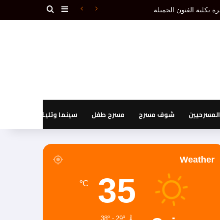
بحث عن
إضافة عمود جانبي
دون إقصاء.(1ـ 3)
لمسرحيين
شوف مسرح
مسرح طفل
سينما وتليفزيون
Weather
35
℃
38º - 29º