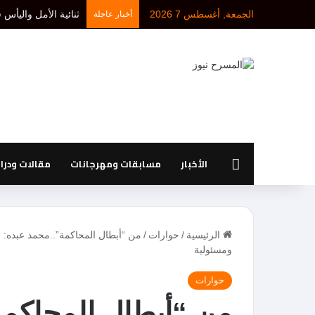
الجمعة, أغسطس 7 2026
د. أحمد بلخيري: كل 
أخبار عاجلة
الرئيسية
الأخبار
مسابقات ومهرجانات
مقالات ودر
الرئيسية
/
حوارات
/
من “أبطال المحاكمة”..محمد عبده: “
ومسئولية
حوارات
من “أبطال المحاكمة