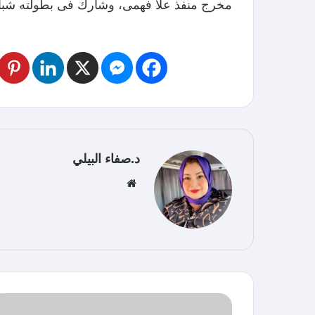
مخرج منفذ علا فهمى، وشارك فى بطولته شباب من 16 دولة إلى جانب أبناء مركز ال
د.صفاء البيلي
موق
ع
الوي
ب