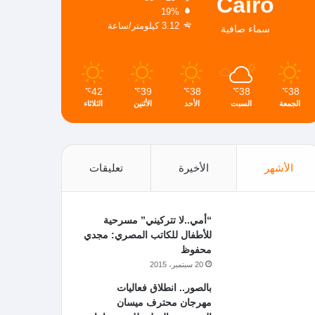
Cairo
19%
3.12 كيلومتر/ساعة
سماء صافية
42
39
38
38
38
℃
℃
℃
℃
℃
الجمعة
السبت
الأحد
الأثنين
الثلاثاء
الأشهر
الأخيرة
تعليقات
“أمي..لا تتركيني” مسرحية
للأطفال للكاتب المصري: مجدي
محفوظ
20 سبتمبر، 2015
بالصور.. انطلاق فعاليات
مهرجان محترف ميسان