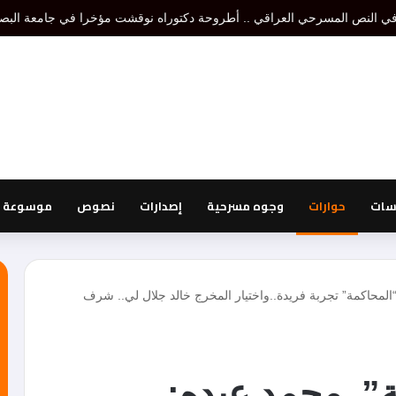
تنظير مسرحي هو إقصاء لتنظير أو تنظيرات أخرى، أما نظرية المسرح فتدرس الكل 
اسات
حوارات
وجوه مسرحية
إصدارات
نصوص
موسوعة ا
المحاكمة” تجربة فريدة..واختيار المخرج خالد جلال لي.. شرف
”..محمد عبده: