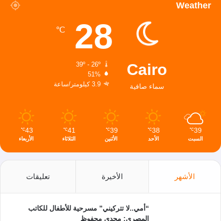
Weather
28
℃
Cairo
39º - 26º
51%
3.9 كيلومتر/ساعة
سماء صافية
43
41
39
38
39
℃
℃
℃
℃
℃
السبت
الأحد
الأثنين
الثلاثاء
الأربعاء
الأشهر
الأخيرة
تعليقات
“أمي..لا تتركيني” مسرحية للأطفال للكاتب
المصري: مجدي محفوظ