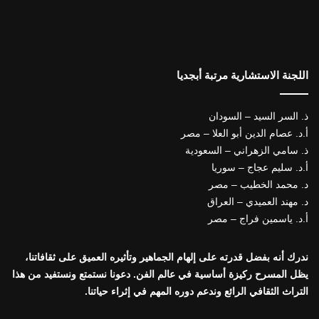
اللجنة الاستشارية مرتبة أبجديا
ذ. السر السيد – السودان
أ.د. عصام الدين أبو العلا – مصر
ذ. سامي الزهراني – السعودية
أ.د. سليم عجاج – سوريا
د. محمد الخطيب – مصر
د. مهند العميدي – العراق
أ.د. ياسمين فراج – مصر
ندرك أنه بفضل قدرته على إلهام الجماهير وتأثيره العميق على ثقافاتنا،
يظل المسرح ركيزة أساسية في عالم الفن. دعونا نستمتع ونستفيد من هذا
التراث الثقافي الرائع وندعم دوره المهم في إثراء حياتنا.