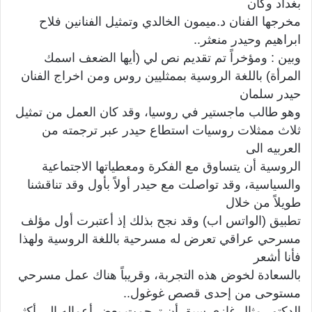
بغداد وكان
مخرجها الفنان د.ميمون الخالدي وتمثيل الفنانين فلاح
ابراهيم وحيدر منعثر..
وبين : ومؤخراً تم تقديم نص لي (أيها الضعف اسمك
المرأة) باللغة الروسية بممثليين روس ومن اخراج الفنان
حيدر سلمان
وهو طالب ماجستير في روسيا، وقد كان العمل من تمثيل
ثلاث ممثلات روسيات استطاع حيدر عبر ترجمته من
العربيه الى
الروسية أن يتساوق مع الفكرة ومعطياتها الاجتماعية
والسياسية، وقد تواصلت مع حيدر أولاً بأول وقد تناقشنا
طويلاً من خلال
تطبيق (الواتس اب) وقد نجح بذلك إذ أعتبرت أول مؤلف
مسرحي عراقي تعرض له مسرحية باللغة الروسية ولهذا
فأنا أشعر
بالسعادة لخوض هذه التجربة، وقريباً هناك عمل مسرحي
مستوحى من إحدى قصص غوغول..
الدكتور مثال غازي سبق أن ترجمت بعض أعماله الى أكثر