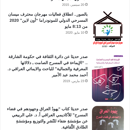
20 سبتمبر، 2015
بالصور.. انطلاق فعاليات مهرجان محترف ميسان
المسرحي الدولي للمونودراما “أون لاين” 2020
من 8:13 مايو
10 مايو، 2020
صدر حديثا عن دائرة الثقافة في حكومة الشارقة
.. “الإيماءة في المسرح الصامت ـ دلالاتها
المعرفية والجمالية” للباحث والايمائي العراقي د.
أحمد محمد عبد الأمير
23 مارس، 2019
صدر حديثا كتاب “يهودُ العراق وجهودهم في فضاء
المسرح” للأكاديمي العراقي أ. د. علي الربيعي
عن مؤسَسَةِ صَفاء للنّشرِ والتوزيع ومؤسَسَةِ
الصَّادق الثَّقافية.