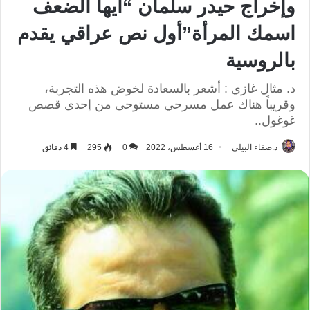
وإخراج حيدر سلمان “أيها الضعف
اسمك المرأة”أول نص عراقي يقدم
بالروسية
د. مثال غازي : أشعر بالسعادة لخوض هذه التجربة،
وقريباً هناك عمل مسرحي مستوحى من إحدى قصص
غوغول..
د.صفاء البيلي
16 أغسطس، 2022
0
295
4 دقائق