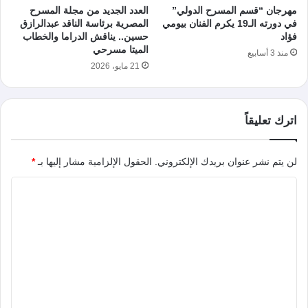
مهرجان “قسم المسرح الدولي”
العدد الجديد من مجلة المسرح
في دورته الـ19 يكرم الفنان بيومي
المصرية برئاسة الناقد عبدالرازق
فؤاد
حسين.. يناقش الدراما والخطاب
الميتا مسرحي
منذ 3 أسابيع
21 مايو، 2026
اترك تعليقاً
لن يتم نشر عنوان بريدك الإلكتروني.
الحقول الإلزامية مشار إليها بـ
*
ا
ل
ت
ع
ل
ي