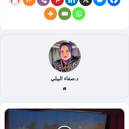
د.صفاء البيلي
موق
ع
الوي
ب