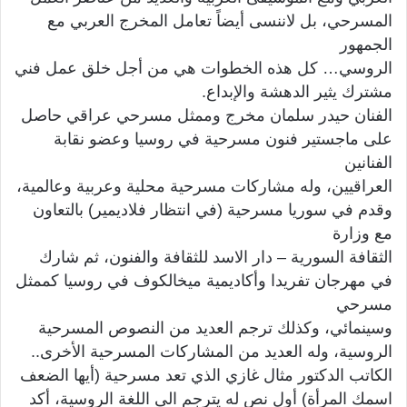
المسرحي، بل لاننسى أيضاً تعامل المخرج العربي مع
الجمهور
الروسي… كل هذه الخطوات هي من أجل خلق عمل فني
مشترك يثير الدهشة والإبداع.
الفنان حيدر سلمان مخرج وممثل مسرحي عراقي حاصل
على ماجستير فنون مسرحية في روسيا وعضو نقابة
الفنانين
العراقيين، وله مشاركات مسرحية محلية وعربية وعالمية،
وقدم في سوريا مسرحية (في انتظار فلاديمير) بالتعاون
مع وزارة
الثقافة السورية – دار الاسد للثقافة والفنون، ثم شارك
في مهرجان تفريدا وأكاديمية ميخالكوف في روسيا كممثل
مسرحي
وسينمائي، وكذلك ترجم العديد من النصوص المسرحية
الروسية، وله العديد من المشاركات المسرحية الأخرى..
الكاتب الدكتور مثال غازي الذي تعد مسرحية (أيها الضعف
اسمك المرأة) أول نص له يترجم الى اللغة الروسية، أكد