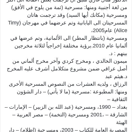
من لغة أجنبية ومنها: مسرحية (ثمة من يلوح في الأفق)
ومسرحية (مكانك أيها السيد) وقد ترجمت هاتان
المسرحيتان الى اليابانية وتم عرضهما في مهرجان (Timy
Alice) عام2005،
ومسرحية (بانتظار المطر) الى الألمانية، وتم عرضها في
ألمانيا عام 2010.برؤية مختلفة إخراجياً لثلاثة مخرجين
بينهم : د.
ميمون الخالدي ، ومخرج كردي وآخر مخرج ألماني من
أصل عراقي ضمن مشروع متكلامل أشرف عليه المخرج
د.هيثم عبد
الرزاق ، ولديه العشرات من النصوص المسرحية الأخرى
ومنها: المطبوعة :مسرحية (ما لا يأتي) – دار الشؤون
الثقافية –
بغداد – 1990، ومسرحية (عبد الله بن الزبير) – الإمارات –
الشارقة – ،2001 ومسرحية (التخمة) – مصر العربية –
الهيئة
المصرية العامة للكتاب – 2003، ومسرحية (إظلام) – دار