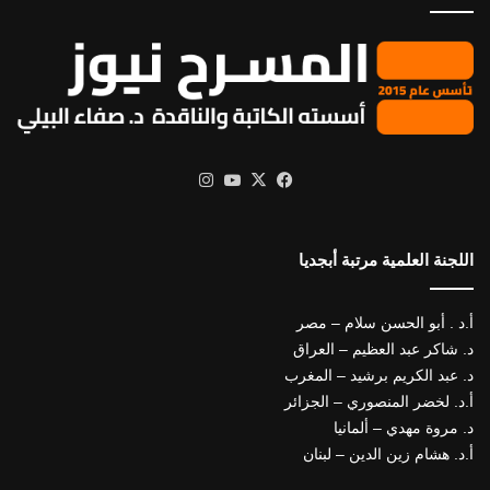
X
فيسبوك
يوتيوب
انستقرام
اللجنة العلمية مرتبة أبجديا
أ.د . أبو الحسن سلام – مصر
د. شاكر عبد العظيم – العراق
د. عبد الكريم برشيد – المغرب
أ.د. لخضر المنصوري – الجزائر
د. مروة مهدي – ألمانيا
أ.د. هشام زين الدين – لبنان