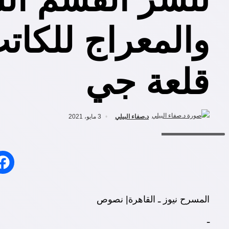
والمعراج للكاتب
قلعة جي
د.صفاء البيلي
3 مايو، 2021
عبد الفتاح قلعة جي
المسرح نيوز ـ القاهرة| نصوص
ـ