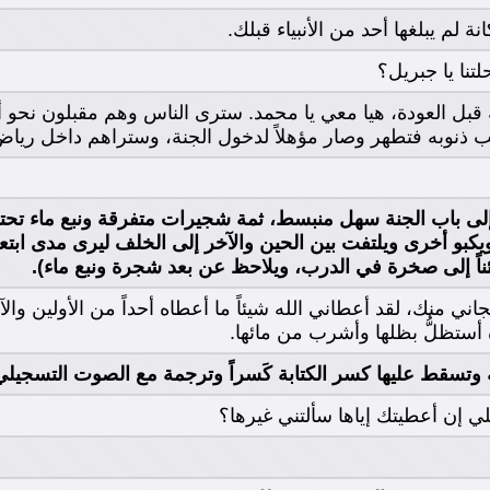
ة لم يبلغها أحد من الأنبياء قبلك.
تنا يا جبريل؟
قبل العودة، هيا معي يا محمد. سترى الناس وهم مقبلون نحو أب
نوبه فتطهر وصار مؤهلاً لدخول الجنة، وستراهم داخل رياض ال
لى باب الجنة سهل منبسط، ثمة شجيرات متفرقة ونبع ماء تحت
كبو أخرى ويلتفت بين الحين والآخر إلى الخلف ليرى مدى ابتعا
ً إلى صخرة في الدرب، ويلاحظ عن بعد شجرة ونبع ماء).
جاني منك، لقد أعطاني الله شيئاً ما أعطاه أحداً من الأولين وا
أستظلُّ بظلها وأشرب من مائها.
 وتسقط عليها كسر الكتابة كَسراً وترجمة مع الصوت التسجيلي
علي إن أعطيتك إياها سألتني غيرها؟