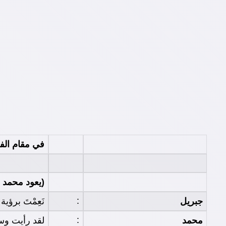
في مقام ال
(يعود محمد 
:
جبريل
نَعِمْتَ برؤي
:
محمد
لقد رأيت وس