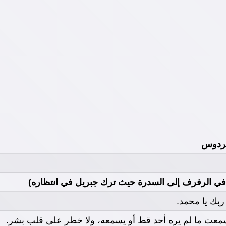
فردوس
في الرفرف إلى السدرة حيث ترك جبريل في انتظاره)
ة ربك يا محمد.
معت ما لم يره أحد قط أو يسمعه، ولا خطر على قلب بشر.