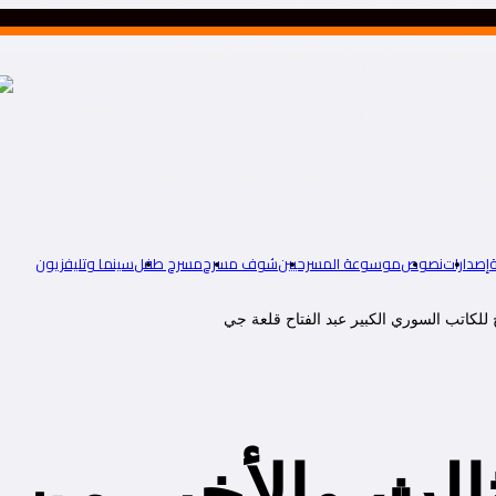
ه نوقشت مؤخرا في جامعة البصرة بكلية الفنون الجميلة
ا نظرية المسرح فتدرس الكل دون إقصاء.(1ـ 3)
راءة في محترف الفنان محمد اسماعيل”
رّافديّ الهارب من التّاريخ – دراسة ونصوص مُعرّبة عن الأصول المسماريّة “
لفضاء المضيء ـ قراءة في محترف الفنان محمد اسماعيل”
تمثيلية يحتفيان بالفنان الراحل عبد العزيز مخيون
سجيل بياناتهم وأعمالهم الفنية للتوثيق
المسرح العربي د. سيد علي إسماعيل للحديث عن الحسين في المسرح المصري
إصدارات
نصوص
موسوعة المسرحيين
شوف مسرح
مسرح طفل
سينما وتليفزيون
للكاتب السوري الكبير عبد الفتاح قلعة جي
الث والأخير من 