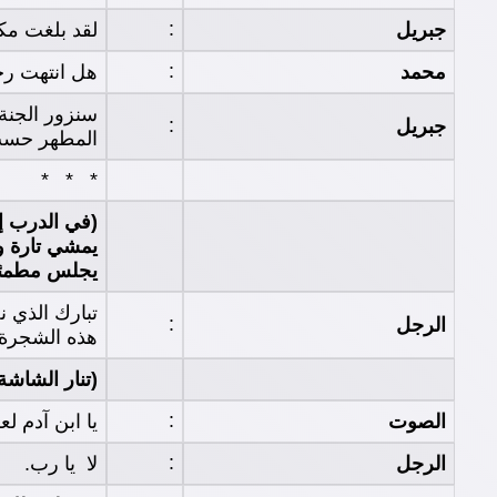
:
جبريل
لقد بلغت مكان
:
محمد
هل انتهت رحل
سنزور الجنة 
:
جبريل
المطهر حسب ذ
* * *
(في الدرب إ
يمشي تارة وي
يجلس مطمئنا
تبارك الذي ن
:
الرجل
هذه الشجرة 
(تنار الشاشة
:
الصوت
يا ابن آدم ل
:
الرجل
لا يا رب.