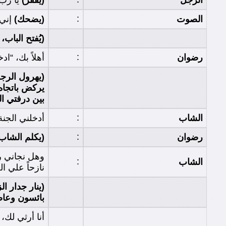
الرجل
(يقفز)
يا رب؟
:
الصوت
(يضحك)
إني 
(يُفتح الباب،
:
رضوان
أهلاً بك، “اد
(يهرول الرجل
يركض باتجاه 
بين درفتي ال
:
الشاب
أدخلني الجنة
:
رضوان
(يكلم الشاب
وهل نجاني رب
:
الشاب
نازحاً علي ا
(ينار جدار 
بائسون وعاص
أنا أرثي لك،