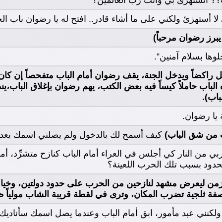
؟ أتستهزئ بي وأنت رب العالمين؟
لا أستهزئ ولكني على ما أشاء قادر.. افتح له يا رضوان باب الج
 يبرز رضوان مرحباً)
خلوها بسلام آمنين”.
 راكضاً ويدخل الجنة، يقف رضوان أمام الباب متفحصاً إن كان
الباب حاملاً كيساً فيه بعض الكتب، يهم رضوان بإغلاق الباب
باب).
 يا رضوان.
 من شق الباب)
كيف أسمح لك بالدخول ولم يصلني اسمك بعد يا
ي من النار كي أجلس في العراء أمام الباب كنازح متشرِّد، أم
لحدود بسبب تلك الحرب اللعينة؟
الزمن ليعرض مشهد لنازحين من الحرب على حدود دولتين، وخيا
فة ثلجية تضرب المكان، وترى في لقطة قريبة الشاب مولياً ظ
 ولكنني عبد مأمور، ابق أمام الباب وعندما يصل اسمك سأناديك.