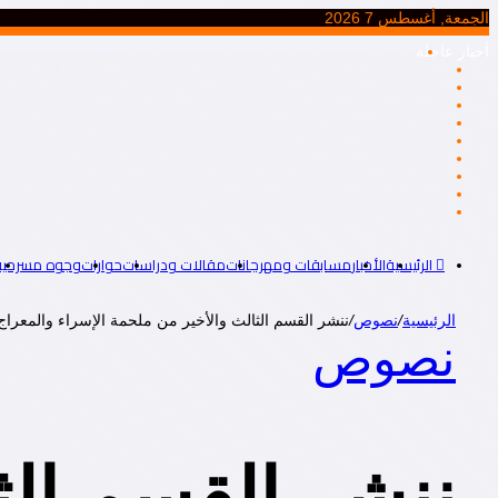
الجمعة, أغسطس 7 2026
أخبار عاجلة
ثنائية الأمل واليأس في النص المسرحي العراقي .. أطروحة دكتورا
د. أحمد بلخيري: كل تنظير مسرحي هو إقصاء لتنظير أو تنظيرات أخرى، أم
جديد دار الفنون والآداب بالعراق.. البصرة: “فضاء التحول الجمالي.. ق
يصدر قريبا الطّبعة العراقية لكتاب الدكتور ماجد الأميري: ” المُتخيّل ال
صدر مؤخرا عن دار الفنون والآداب للنشر والتوزيع بالعراق.. كتاب: “ا
اليوم.. الثلاثاء .. القومي للمسرح والموسيقى والفنون الشعبية والمهن ال
المركز القومي للمسرح والموسيقي والفنون الشعبية.. يدعو الفنانين إلى ت
بالصور.. شعبة الأدب المعاصر في كربلاء بالعراق.. تستضيف جبرتي 
6 عروض لقصور الثقافة في المهرجان القومي للمسرح المصري.. في دورته التاسعة عشرة..
مهرجان “قسم المسرح الدولي” في دورته الـ19 يكرم الفنان بيومي فؤاد
الرئيسية
الأخبار
مسابقات ومهرجانات
مقالات ودراسات
حوارات
وجوه مسرحية
الرئيسية
/
نصوص
/
ننشر القسم الثالث والأخير من ملحمة الإسراء والمعراج 
نصوص
ننشر القسم الث