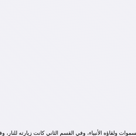
ت ولقاؤه الأنبياء، وفي القسم الثاني كانت زيارته للنار، وف