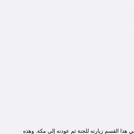
ي هذا القسم زيارته للجنة ثم عودته إلى مكة. وهذه