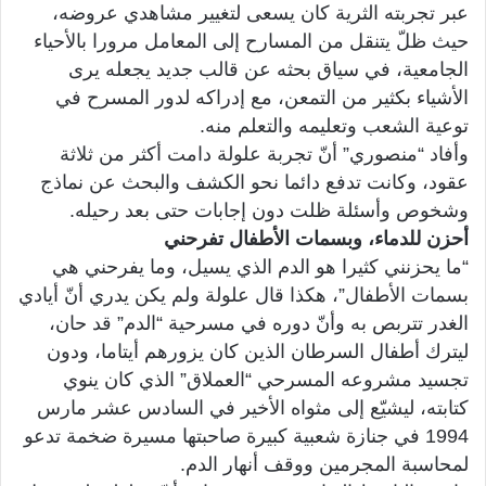
عبر تجربته الثرية كان يسعى لتغيير مشاهدي عروضه،
حيث ظلّ يتنقل من المسارح إلى المعامل مرورا بالأحياء
الجامعية، في سياق بحثه عن قالب جديد يجعله يرى
الأشياء بكثير من التمعن، مع إدراكه لدور المسرح في
توعية الشعب وتعليمه والتعلم منه.
وأفاد “منصوري” أنّ تجربة علولة دامت أكثر من ثلاثة
عقود، وكانت تدفع دائما نحو الكشف والبحث عن نماذج
وشخوص وأسئلة ظلت دون إجابات حتى بعد رحيله.
أحزن للدماء، وبسمات الأطفال تفرحني
“ما يحزنني كثيرا هو الدم الذي يسيل، وما يفرحني هي
بسمات الأطفال”، هكذا قال علولة ولم يكن يدري أنّ أيادي
الغدر تتربص به وأنّ دوره في مسرحية “الدم” قد حان،
ليترك أطفال السرطان الذين كان يزورهم أيتاما، ودون
تجسيد مشروعه المسرحي “العملاق” الذي كان ينوي
كتابته، ليشيّع إلى مثواه الأخير في السادس عشر مارس
1994 في جنازة شعبية كبيرة صاحبتها مسيرة ضخمة تدعو
لمحاسبة المجرمين ووقف أنهار الدم.