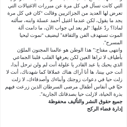
التي كانت تسأل في كل مرة عن مبررات الاغتيالات التي
تعرض لها العديد من الجزائريين وقالت “كان في كل مرة
يجد ما يقول، لكن عندما اغتيل أحمد عسلة وابنه، سألته
لماذا؟ ردّ عليها: “لم يعد لي جواب الآن، ما دامت آلة
الموت تستهدف الفن والثقافة” ليضيف “نموت ليحيا
المسرح”.
وانتهى مفتاح:” هذا الوطن هو عالمنا المجنون الملوّن
بأطياف لا تراها العين لكن يعرفها القلب قلبنا الجماعي
الذي يحبك يا عبد القادر يا علولة أنت لم ولن ترحل أبدا،
أنت حي بيننا، ها أنا أراك هناك عملاقا كما شهدناك، أنت لا
زلت حيا في دعوات زوجتك وأبناءك وأصدقاءك، لا زلت
حيًا في أنفاس أطفال مرضى السرطان الذين زرعت فيهم
بذرة الحياة، لازلت حيا بصدقاتك الجارية”.
جميع حقوق النشر والتأليف محفوظة
إدارة فضاء الركح