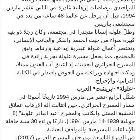
التراجيدي برصاصات إرهابية غادرة في الثاني عشر مارس
1994، قبل أن يرحل عن عالمنا 48 ساعة من بعد في
مستشفى بباريس.
وظلّ علولة إنسانا متجذرا في مجتمعه، وكان رجلا ذو بنية
كبيرة سواء من حيث الجسد والفكر والجانب الإنساني،
وتختصر أعمال علولة عبقرية إبداعية وارتباط وثيق
بالمجتمع، مما يجعل مسيرة علولة تجربة رائدة في
المسرح الجزائري الحديث، إذ اعتنق أب الفنون ممثلا،
ومكنه اجتهاده وبراعته من الخوض باقتدار في الكتابة
الدرامية والإخراج.
“علولة” “بريشت” العرب
شكّل الرابع عشر من مارس 1994 تاريخًا أسودًا في
مسار المسرح الجزائري، حين اغتالت آلة الإرهاب عملاق
الخشبة الممثل والكاتب والمخرج “عبد القادر علولة” (8
جويلية 1939-14 مارس 1994)، تاركا وراءه 30 سنة حافلة
بالإبداعات المسرحية والمواقف الحياتية.
في الدورة التاسعة لمهرجان المسرح العربي (2017)،