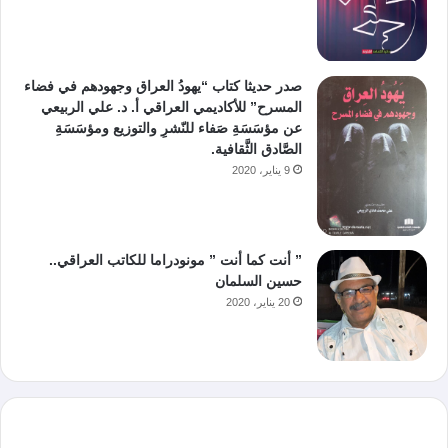
صدر حديثا كتاب “يهودُ العراق وجهودهم في فضاء
المسرح” للأكاديمي العراقي أ. د. علي الربيعي
عن مؤسَسَةِ صَفاء للنّشرِ والتوزيع ومؤسَسَةِ
الصَّادق الثَّقافية.
9 يناير، 2020
” أنت كما أنت ” مونودراما للكاتب العراقي..
حسين السلمان
20 يناير، 2020