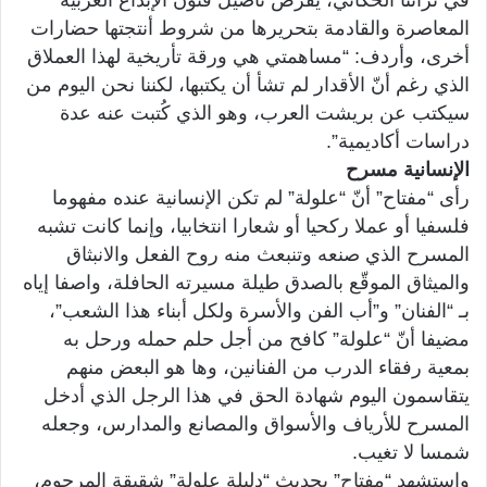
المعاصرة والقادمة بتحريرها من شروط أنتجتها حضارات
أخرى، وأردف: “مساهمتي هي ورقة تأريخية لهذا العملاق
الذي رغم أنّ الأقدار لم تشأ أن يكتبها، لكننا نحن اليوم من
سيكتب عن بريشت العرب، وهو الذي كُتبت عنه عدة
دراسات أكاديمية”.
الإنسانية مسرح
رأى “مفتاح” أنّ “علولة” لم تكن الإنسانية عنده مفهوما
فلسفيا أو عملا ركحيا أو شعارا انتخابيا، وإنما كانت تشبه
المسرح الذي صنعه وتنبعث منه روح الفعل والانبثاق
والميثاق الموقّع بالصدق طيلة مسيرته الحافلة، واصفا إياه
بـ “الفنان” و”أب الفن والأسرة ولكل أبناء هذا الشعب”،
مضيفا أنّ “علولة” كافح من أجل حلم حمله ورحل به
بمعية رفقاء الدرب من الفنانين، وها هو البعض منهم
يتقاسمون اليوم شهادة الحق في هذا الرجل الذي أدخل
المسرح للأرياف والأسواق والمصانع والمدارس، وجعله
شمسا لا تغيب.
واستشهد “مفتاح” بحديث “دليلة علولة” شقيقة المرحوم،