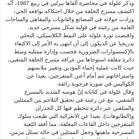
وذكر علولة في محاضرة ألقاها ببرلين في ربيع 1987، أنّه
اكتشف مسرح الحلقة من خلال احتكاكه بواقعه الحي،
وزادت جولاته في المصانع والثانويات والمقاهي والساحات
العامة من رغبته في قولبة شكل مسرحي جديد.
واقتضت ثورة علولة على النمط الكلاسيكي، التخلي
تدريجيا عن الديكور، إلى أن انتهى به الأمر إلى الاكتفاء
بالإكسسوارات الضرورية فحسب وإدارة ممثليه وسط
دائرة مغلقة استوحاها من عراقة مسرح الحلقة الشعبي،
حيث كانت عملية إحماء المؤدين وتغيير ملابسهم
واستراحاتهم تتم أمام أعين المتفرجين، بعيدا عن
الكواليس في صورة فرجوية رائقة.
وقال علولة في كتاباته إنّ هوسه الشديد بالمسرح
الشعبي، نبع عن رغبته في تحقيق التلاحم بين الممثلين
والمتلقين عبر دائرة تتحطم فيها كل الجدران
و(الطابوهات)، بعيدا عن الانعزالية التي طبعت سلوك
المتفرجين داخل القاعات المغلقة، مما أفقد اللعبة
المسرحية ماهيتها وجعل الممثلين في حالة تسلل مزمن،