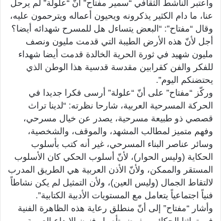
واعتبر الناشط الثقافي “سمير مفتاح” أنّ “علولة” لم يرحل
عنا، ما دام الكثير يذكرونه ويحيون أعماله ويترحمون عليه،
وقال “مفتاح”: “البعض يتساءل هل للمسرح شهدائه أيضا؟
أجل لأنّ هذه الأرض الطيبة التي قدمت مليون ونصف
مليون شهيد في ثورة الحرية الخالدة قدمت أيضا شهداء
للفكر والفن كقرابين مقدسة قدسية هذا الوطن الذي
يحتضنكم اليوم”.
وركّز “مفتاح” على أنّ “علولة” أرسى فكرا جديدا في
الحركة المسرحية العربية، شارحا نظرته: “لدينا تراث
قصصي ذو طبيعة مسرحية، يصدر عن خيال مسرحي،
وفهم متميز لمطالب المشهد، والموقف، والشخصية،
وسائر عناصر البناء المسرحي، غير أنه كتب بأسلوب
الحكاية (وليس الحوار)، لأنّ أسلوب الحكي كان الأسلوب
المستقر والممكن، ولأنّ الأذن العربية هي الطريق المدرب
لالتقاط الجمال (وليس العين)، ولأن التمثيل لم يكن نشاطاً
فنياً اجتماعياً يتعامل مع المستويات الأدبية الكتابية”.
وأشار “مفتاح” إلى أنّ منطلق رعاية هذه الظاهرة الفنية
في تراثنا الحكائي، يفرض تأصيل فنون الإبداع العربية