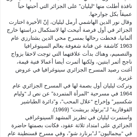
نافذة أطلت منها “ليليان” على الجزائر التي أحبتها حباً
عميقاً بكل جوارحها.
وقال نور الدين الهاشمي أرمل ليليان، إنّ الأخيرة اختارت
الجزائر في أول فرصة أتيحت لها لاستكمال دراستها خارج
ألمانيا، فحطت رحالها بمسرح محي الدين بشتارزي عام
1963 كاشفة عن فنانة شغوفة بعالم السينوغرافيا
والتصميم، وهناك بدأت علاقتهما التي توجت لاحقا بزواج
ناجح أثمر ابنتين، ولكنها أثمرت أيضا أعمالا فنية قيمة،
أغنت رصيد المسرح الجزائري سينوغرافيا في عروض
غزيرة.
وتركت ليليان أول بصمة لها في المسرح الجزائري عام
1964 في مسرحية “المرأة المتمردة” عن نص لـ “وليام
شكسبير” وإخراج “علال المحب”، و”دائرة الطباشير
القوقازية” لـ”برتولد بريشت” (1969).
واستمرت ليليان في تطريز المشهد السينوغرافي
الجزائري على امتداد ثلاثة عقود، فكانت بصمتها حاضرة
في “بيجماليون” لـ”برنارد شو”، وفي مسرح قسنطينة عام