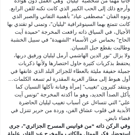
جانبا مهما من شخصية “ليليان” وهي العمل دون هوادة
وأرجع ذلك إلى الحب الكبير الذي كانت تكنه للفن الرابع.
ونوه الفنان “مصطفى عياد” بأهمية التفاني والصبر الذي
كانت تتمتع بهما السينوغرافية “ليليان”، وتمنى لو تقتدي بها
الأجيال، في السياق ذاته رافعت المخرجة “حميدة آيت
الحاج” بحماس عن الأسماء “الشهيدة” في سبيل الخشبة
وطالبت بقطع حبل النسيان.
ولا يزال “نور الدين الهاشمي أرمل ليليان ورفيق دربها،
يحتفظ بذكريات كثيرة حاول اختصارها ولأنها ذكريات
جميلة حفيفة مليئة بالعطاء للجزائر البلد الذي عانقها في
أول هبوط إلى مطار الغربة المقدرة لم تسعه الكلمات…
وينتقد كثيرون “تغييب” إمرأة وفنانة تآكلها النسيان كما
يأكل الصدأ الحديد، وهو ما أكدته المخرجة “تونس آيت
علي” التي تتساءل عن أسباب تغييب ليليان الحاضرة
الأبدية في قلوب عشاق الفن، وردة من حرير تتنزل في
فضاء نابض.
وفي الركن ذاته “من فوانيس المسرح الجزائري”، جرى
استحضار فكر الممثل والكاتب والمخرج عبد القادر علولة