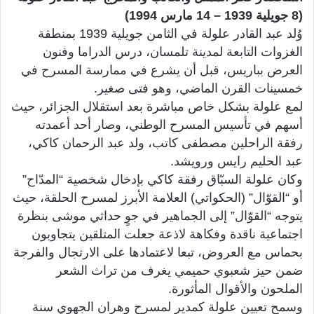
(8 جويلية 1939 – 14 مارس 1994)
وُلد عبد القادر علولة في الثامن جويلية 1939 بمنطقة
الغزوات التابعة لمدينة تلمسان، درس الدراما وفنون
العرض بباريس، قبل أن يشرع في ممارسة المسرح في
خمسينات القرن الماضي، وهو فتى صغير.
لمع علولة بشكل خاص مباشرة بعد استقلال الجزائر، حيث
أسهم في تأسيس المسرح الوطني، وصار أحد أعمدته
رفقة الراحلين مصطفى كاتب، ولد عبد الرحمان كاكي،
عبد الحليم رايس ورويشد.
وكان علولة السبّاق رفقة كاكي بإدخال شخصية “المدّاح”
أو “القوّال” (الحكواتي) العلامة الأبرز لمسرح الحلقة، حيث
يتوجه “القوّال” إلى الجماهير في جوٍ حداثي موشى بنظرة
اجتماعية ناقدة وفكاهة لاذعة جعلت المتلقين يتجاوبون
بحماس مع العروض، تبعا لاعتمادها على الارتجال والفرجة
ضمن حيز شعبوي حميمي يغرف من تراث الشعر
الملحون والأقوال المأثورة.
وسمح تعيين علولة كمدير لمسرح وهران الجهوي سنة