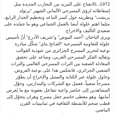
1972، بالانفتاح على المزيد من التجارب الجديدة مثل
إسقاطاته لرؤى المسرحي الألماني الشهير “برتولد
بريشت” ونظريته حول كسر التباعد وتحطيم الجدار الرابع،
مثلما اهتم علولة أيضا بالعمل الجماعي وهو ما جسّده على
صعيدي التأليف والاخراج.
ويرى الباحثان “أحمد البيوض” و”شريف الأدرع” أنّ تأسيس
علولة للتعاونية المسرحية “الفـاتح ماي” شكّل مبادرة
نوعية لتحرير المسرح الجزائري من عبودية القوالب
وتقاليد الفكر المسرحي الغربي، وساعد على تحقيق
المعادلة الصعبة بين التراث المسرحي العالمي والتراث
الشعبي الجزائري، فانعكس هذا على نوعية العروض.
وحاول علولة عبر الكتابة والتمثيل والإخراج أن يطوّر
مسرحاً شعبياً، فعمل مع الشركات والمدارس، وحوّل
المشاهدين إلى عناصر واعية تتفاعل بعفوية مع ما يُعرض
أمامها، وهو معطى حاسم جعل مسرح وهران يتحوّل إلى
قطب ضخم للأنشطة الثقافية في ثمانينيات القرن
الماضي.