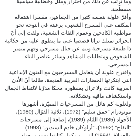
وما ترتب عن ذلك من اجترار وملل وخطابية سياسية
مسطّحة.
وأقرّ علولة بتعلمه كثيرا من الجماهير، مفسرا اشتغاله
المكثف على المسرح الشعبي، برغبته في التوجه نحو
مواطنيه الكادحين وعموم الفئات الشعبية، ولفت إلى أنّ
الجزائر تمتلك تراثا قصصيا على ما ينطوي عليه من حكائية
ذا طبيعة مسرحية وينم عن خيال مسرحي وفهم متميز
للشخوص ومتطلبات المشاهد وسائر عناصر البناء
المسرحي.
واقترح علولة أن يتعامل المسرحيون مع الفنون الإبداعية
التي ابتكرتها الحضارات العربية القديمة، طالما أنّ الأذن
العربية كانت ولا تزال بمنظوره محكا مدرّبا لالتقاط الجمال
واستكشاف مآقيه وتشكلاته.
ولعلولة كم هائل من المسرحيات المميّزة، أشهرها
مونودرام “حمق سليم” (1972)، ثلاثية القوّال (1980)،
الأجواد (1985) اللثام (1989)، إضافة إلى مسرحيات
“التفاح” (1992)، “أرلوكان خادم السيدين” (1993)
والعملاق (1994) التي لم يكمل كتابتها بسبب رحيله