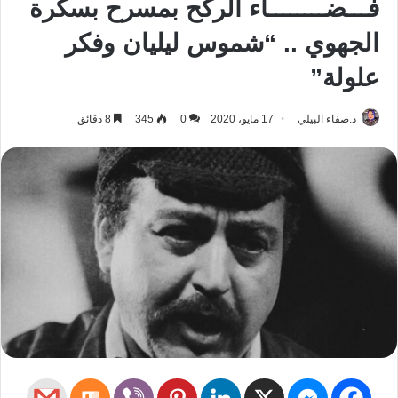
فـــضــــــــاء الركح بمسرح بسكرة
الجهوي .. “شموس ليليان وفكر
علولة”
د.صفاء البيلي
17 مايو، 2020
0
345
8 دقائق