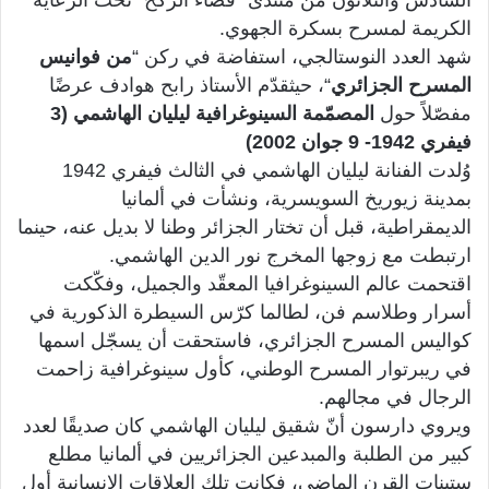
الكريمة لمسرح بسكرة الجهوي.
شهد العدد النوستالجي، استفاضة في ركن “
من فوانيس
المسرح الجزائري
“، حيثقدّم الأستاذ رابح هوادف عرضًا
مفصّلاً حول
المصمّمة السينوغرافية ليليان الهاشمي (3
فيفري 1942- 9 جوان 2002)
وُلدت الفنانة ليليان الهاشمي في الثالث فيفري 1942
بمدينة زيوريخ السويسرية، ونشأت في ألمانيا
الديمقراطية، قبل أن تختار الجزائر وطنا لا بديل عنه، حينما
ارتبطت مع زوجها المخرج نور الدين الهاشمي.
اقتحمت عالم السينوغرافيا المعقّد والجميل، وفكّكت
أسرار وطلاسم فن، لطالما كرّس السيطرة الذكورية في
كواليس المسرح الجزائري، فاستحقت أن يسجّل اسمها
في ريبرتوار المسرح الوطني، كأول سينوغرافية زاحمت
الرجال في مجالهم.
ويروي دارسون أنّ شقيق ليليان الهاشمي كان صديقًا لعدد
كبير من الطلبة والمبدعين الجزائريين في ألمانيا مطلع
ستينات القرن الماضي، فكانت تلك العلاقات الإنسانية أول