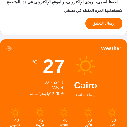
احفظ اسمي، بريدي الإلكتروني، والموقع الإلكتروني في هذا المتصفح
لاستخدامها المرة المقبلة في تعليقي.
Weather
27
℃
Cairo
38º - 27º
65%
2.79 كيلومتر/ساعة
سماء صافية
40
42
40
39
38
℃
℃
℃
℃
℃
الأحد
الأثنين
الثلاثاء
الأربعاء
الخميس