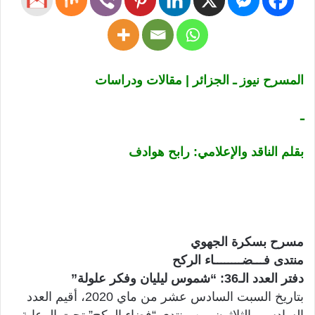
المسرح نيوز ـ الجزائر | مقالات ودراسات
ـ
بقلم الناقد والإعلامي: رابح هوادف
مسرح بسكرة الجهوي
منتدى فـــضــــــــاء الركح
دفتر العدد الـ36: “شموس ليليان وفكر علولة”
بتاريخ السبت السادس عشر من ماي 2020، أقيم العدد
السادس والثلاثون من منتدى “فضاء الركح” تحت الرعاية