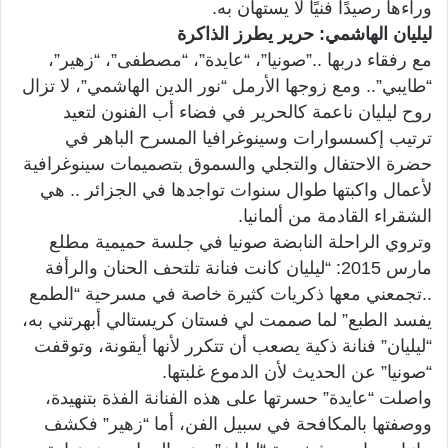
وراءها رصيدًا فنيًا لا يستهان به.
ليليان الهاشمي: حرير يطرز الذاكرة
مع رفقاء دربها ..”صونيا”، “عايدة”، “مصطفى”، “زهير”،
“طايبي”.. ومع زوجها الأرمل “نور الدين الهاشمي”، لا تزال
روح ليليان ناعمة كالحرير في فضاء أب الفنون لتعيد
ترتيب إكسسوارات وسينوغرافيا المسرح الباهر في
حضرة الاحتفال والتجلي والسموق بتصميمات سينوغرافية
لأعمال واكبتها طوال سنوات تواجدها في الجزائر .. هي
الشقراء القادمة من ألمانيا.
وتروي الراحلة النابضة صونيا في جلسة حميمية مطلع
مارس 2015: “ليليان كانت فنانة تلتحف الحنان والرأفة
..تجمعني معها ذكريات كثيرة خاصة في مسرحية “الطمع
يفسد الطبع” لما صممت لي فستان كريستالي أبهرتني به،
“ليليان” فنانة ذكية يصعب أن تتكرر لأنها أيقونة، وتوقفت
“صونيا” عن الحديث لأن الدموع غلبتها.
واصلت “عايدة” حسرتها على هذه الفنانة الفذة بتنهيدة،
ووصفتها بالمكافحة في سبيل الفن، أما “زهير” فكشف