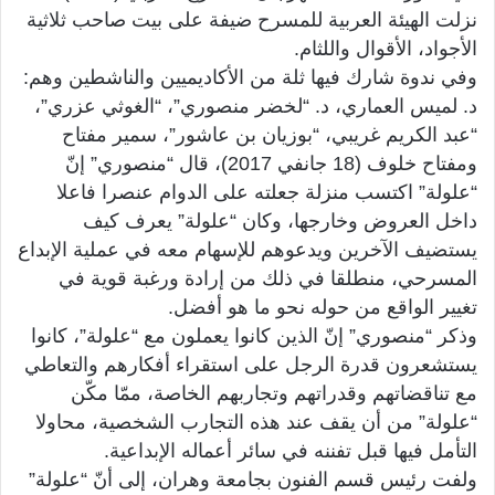
نزلت الهيئة العربية للمسرح ضيفة على بيت صاحب ثلاثية
الأجواد، الأقوال واللثام.
وفي ندوة شارك فيها ثلة من الأكاديميين والناشطين وهم:
د. لميس العماري، د. “لخضر منصوري”، “الغوثي عزري”،
“عبد الكريم غريبي، “بوزيان بن عاشور”، سمير مفتاح
ومفتاح خلوف (18 جانفي 2017)، قال “منصوري” إنّ
“علولة” اكتسب منزلة جعلته على الدوام عنصرا فاعلا
داخل العروض وخارجها، وكان “علولة” يعرف كيف
يستضيف الآخرين ويدعوهم للإسهام معه في عملية الإبداع
المسرحي، منطلقا في ذلك من إرادة ورغبة قوية في
تغيير الواقع من حوله نحو ما هو أفضل.
وذكر “منصوري” إنّ الذين كانوا يعملون مع “علولة”، كانوا
يستشعرون قدرة الرجل على استقراء أفكارهم والتعاطي
مع تناقضاتهم وقدراتهم وتجاربهم الخاصة، ممّا مكّن
“علولة” من أن يقف عند هذه التجارب الشخصية، محاولا
التأمل فيها قبل تفننه في سائر أعماله الإبداعية.
ولفت رئيس قسم الفنون بجامعة وهران، إلى أنّ “علولة”