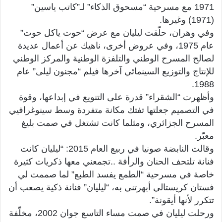
1971 مع مسرحية “مسحوق الذكاء” لـ”كاتب ياسين”
(1971) وغيرها.
وفي وهران، حلّقت ليليان مع عرض “حوت ياكل حوت”
عام 1975، وفي عروض أخرى، ناهيك عن أعمال عديدة
لصالح المسرح الوطني والتلفزة الوطنية والمركز الوطني
للإنتاج والتوزيع السينمائي آخرها فيلم “مجنون ليلى” عام
1988.
وأظهرت “الشقراء” قدرة على التنويع في إبداعها، وقوة
في التصميم جعلتها تفتك مكانة متفردة وسط سينوغرافيي
المسرح الجزائري، ومثلما كانت تشتغل في صمت بليغ
معبّر.
وقالت النابضة صونيا في ربيع العام 2015: “ليليان كانت
فنانة تلتحف الحنان والرأفة ..تجمعني معها ذكريات كثيرة
خاصة في مسرحية “الطمع يفسد الطبع” لما صممت لي
فستان كريستالي أبهرتني به، “ليليان” فنانة ذكية يصعب أن
تتكرر لأنها أيقونة”.
ورحلت ليليان في صمت مساء التاسع جوان 2002، مخلّفة