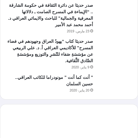
صدر حديثا عن دائرة الثقافة في حكومة الشارقة
.. “الإيماءة في المسرح الصامت ـ دلالاتها
المعرفية والجمالية” للباحث والايمائي العراقي د.
أحمد محمد عبد الأمير
23 مارس، 2019
صدر حديثا كتاب “يهودُ العراق وجهودهم في فضاء
المسرح” للأكاديمي العراقي أ. د. علي الربيعي
عن مؤسَسَةِ صَفاء للنّشرِ والتوزيع ومؤسَسَةِ
الصَّادق الثَّقافية.
9 يناير، 2020
” أنت كما أنت ” مونودراما للكاتب العراقي..
حسين السلمان
20 يناير، 2020