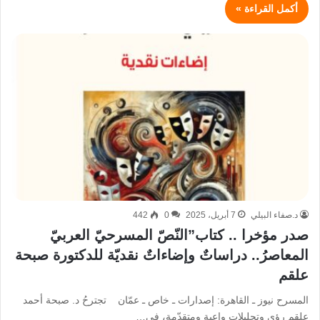
أكمل القراءة »
د.صفاء البيلي
7 أبريل، 2025
0
442
صدر مؤخرا .. كتاب”النّصّ المسرحيّ العربيّ
المعاصرُ.. دراساتٌ وإضاءاتٌ نقديّة للدكتورة صبحة
علقم
المسرح نيوز ـ القاهرة: إصدارات ـ خاص ـ عمّان تجترحُ د. صبحة أحمد
علقم رؤى وتحليلات واعية ومتقدّمة، في…