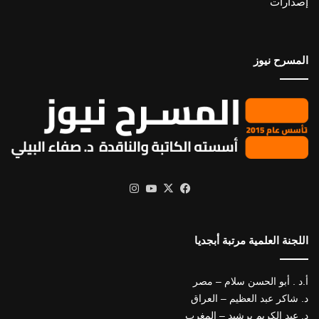
إصدارات
المسرح نيوز
X
فيسبوك
يوتيوب
انستقرام
اللجنة العلمية مرتبة أبجديا
أ.د . أبو الحسن سلام – مصر
د. شاكر عبد العظيم – العراق
د. عبد الكريم برشيد – المغرب