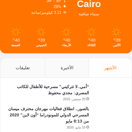
Cairo
39º - 30º
29%
3.11 كيلومتر/ساعة
سماء صافية
40
39
40
40
39
℃
℃
℃
℃
℃
الأثنين
الثلاثاء
الأربعاء
الخميس
الجمعة
الأشهر
الأخيرة
تعليقات
“أمي..لا تتركيني” مسرحية للأطفال للكاتب
المصري: مجدي محفوظ
20 سبتمبر، 2015
بالصور.. انطلاق فعاليات مهرجان محترف ميسان
المسرحي الدولي للمونودراما “أون لاين” 2020
من 8:13 مايو
10 مايو، 2020