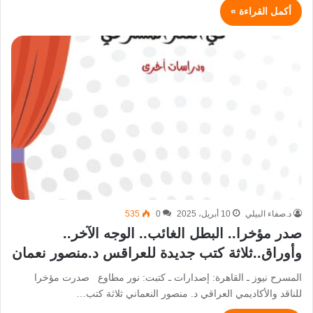
أكمل القراءة »
د.صفاء البيلي
10 أبريل، 2025
0
535
صدر مؤخرا.. البطل الغائب.. الوجه الآخر..
وأوراق..ثلاثة كتب جديدة للعراقس د.منصور نعمان
المسرح نيوز ـ القاهرة: إصدارات ـ كتبت: نور مطاوع صدرت مؤخرا
للناقد والأكاديمي العراقي د. منصور النعماني ثلاثة كتب…