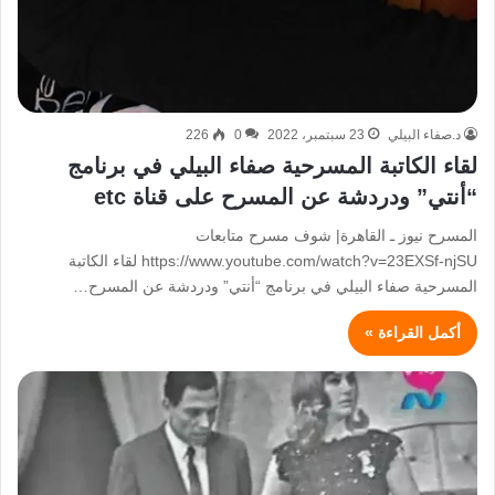
د.صفاء البيلي
23 سبتمبر، 2022
0
226
لقاء الكاتبة المسرحية صفاء البيلي في برنامج
“أنتي” ودردشة عن المسرح على قناة etc
المسرح نيوز ـ القاهرة| شوف مسرح متابعات
https://www.youtube.com/watch?v=23EXSf-njSU لقاء الكاتبة
المسرحية صفاء البيلي في برنامج “أنتي” ودردشة عن المسرح…
أكمل القراءة »