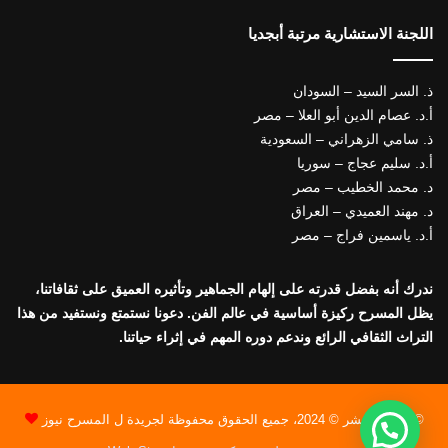
اللجنة الاستشارية مرتبة أبجديا
ذ. السر السيد – السودان
أ.د. عصام الدين أبو العلا – مصر
ذ. سامي الزهراني – السعودية
أ.د. سليم عجاج – سوريا
د. محمد الخطيب – مصر
د. مهند العميدي – العراق
أ.د. ياسمين فراج – مصر
ندرك أنه بفضل قدرته على إلهام الجماهير وتأثيره العميق على ثقافاتنا،
يظل المسرح ركيزة أساسية في عالم الفن. دعونا نستمتع ونستفيد من هذا
التراث الثقافي الرائع وندعم دوره المهم في إثراء حياتنا.
© حقوق النشر © 2024، جميع الحقوق محفوظة لجريدة ل المسرح نيوز