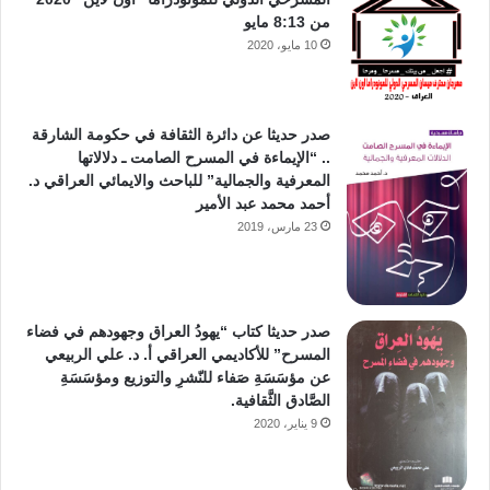
من 8:13 مايو
10 مايو، 2020
صدر حديثا عن دائرة الثقافة في حكومة الشارقة
.. “الإيماءة في المسرح الصامت ـ دلالاتها
المعرفية والجمالية” للباحث والايمائي العراقي د.
أحمد محمد عبد الأمير
23 مارس، 2019
صدر حديثا كتاب “يهودُ العراق وجهودهم في فضاء
المسرح” للأكاديمي العراقي أ. د. علي الربيعي
عن مؤسَسَةِ صَفاء للنّشرِ والتوزيع ومؤسَسَةِ
الصَّادق الثَّقافية.
9 يناير، 2020