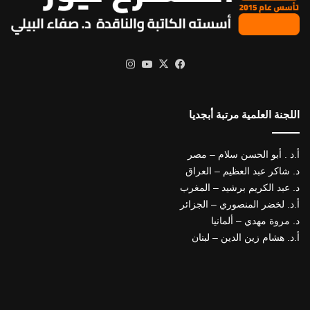
X
فيسبوك
يوتيوب
انستقرام
اللجنة العلمية مرتبة أبجديا
أ.د . أبو الحسن سلام – مصر
د. شاكر عبد العظيم – العراق
د. عبد الكريم برشيد – المغرب
أ.د. لخضر المنصوري – الجزائر
د. مروة مهدي – ألمانيا
أ.د. هشام زين الدين – لبنان