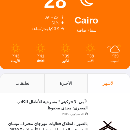
28
Cairo
39º - 26º
51%
3.9 كيلومتر/ساعة
سماء صافية
43
41
39
38
39
℃
℃
℃
℃
℃
السبت
الأحد
الأثنين
الثلاثاء
الأربعاء
الأشهر
الأخيرة
تعليقات
“أمي..لا تتركيني” مسرحية للأطفال للكاتب
المصري: مجدي محفوظ
20 سبتمبر، 2015
بالصور.. انطلاق فعاليات مهرجان محترف ميسان
المسرحي الدولي للمونودراما “أون لاين” 2020