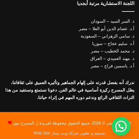
اللجنة الاستشارية مرتبة أبجديا
ذ. السر السيد – السودان
أ.د. عصام الدين أبو العلا – مصر
ذ. سامي الزهراني – السعودية
أ.د. سليم عجاج – سوريا
د. محمد الخطيب – مصر
د. مهند العميدي – العراق
أ.د. ياسمين فراج – مصر
ندرك أنه بفضل قدرته على إلهام الجماهير وتأثيره العميق على ثقافاتنا،
يظل المسرح ركيزة أساسية في عالم الفن. دعونا نستمتع ونستفيد من هذا
التراث الثقافي الرائع وندعم دوره المهم في إثراء حياتنا.
© حقوق النشر © 2024، جميع الحقوق محفوظة لجريدة ل المسرح نيوز
تصميم و تطوير شركة ويب ستار Web Star