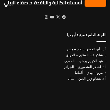
X
فيسبوك
يوتيوب
انستقرام
اللجنة العلمية مرتبة أبجديا
أ.د . أبو الحسن سلام – مصر
د. شاكر عبد العظيم – العراق
د. عبد الكريم برشيد – المغرب
أ.د. لخضر المنصوري – الجزائر
د. مروة مهدي – ألمانيا
أ.د. هشام زين الدين – لبنان