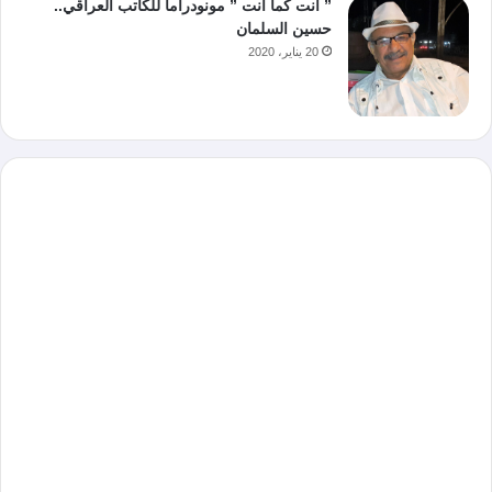
” أنت كما أنت ” مونودراما للكاتب العراقي..
حسين السلمان
20 يناير، 2020