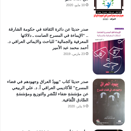
10 مايو، 2020
صدر حديثا عن دائرة الثقافة في حكومة الشارقة
.. “الإيماءة في المسرح الصامت ـ دلالاتها
المعرفية والجمالية” للباحث والايمائي العراقي د.
أحمد محمد عبد الأمير
23 مارس، 2019
صدر حديثا كتاب “يهودُ العراق وجهودهم في فضاء
المسرح” للأكاديمي العراقي أ. د. علي الربيعي
عن مؤسَسَةِ صَفاء للنّشرِ والتوزيع ومؤسَسَةِ
الصَّادق الثَّقافية.
9 يناير، 2020