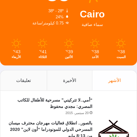
Cairo
38º - 28º
24%
0.75 كيلومتر/ساعة
سماء صافية
43
41
39
38
38
℃
℃
℃
℃
℃
السبت
الأحد
الأثنين
الثلاثاء
الأربعاء
الأشهر
الأخيرة
تعليقات
“أمي..لا تتركيني” مسرحية للأطفال للكاتب
المصري: مجدي محفوظ
20 سبتمبر، 2015
بالصور.. انطلاق فعاليات مهرجان محترف ميسان
المسرحي الدولي للمونودراما “أون لاين” 2020
من 8:13 مايو