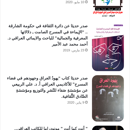
10 مايو، 2020
صدر حديثا عن دائرة الثقافة في حكومة الشارقة
.. “الإيماءة في المسرح الصامت ـ دلالاتها
المعرفية والجمالية” للباحث والايمائي العراقي د.
أحمد محمد عبد الأمير
23 مارس، 2019
صدر حديثا كتاب “يهودُ العراق وجهودهم في فضاء
المسرح” للأكاديمي العراقي أ. د. علي الربيعي
عن مؤسَسَةِ صَفاء للنّشرِ والتوزيع ومؤسَسَةِ
الصَّادق الثَّقافية.
9 يناير، 2020
” أنت كما أنت ” مونودراما للكاتب العراقي..