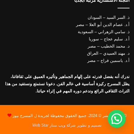
اللجنة الاستشارية مرتبة أبجديا
ذ. السر السيد – السودان
أ.د. عصام الدين أبو العلا – مصر
ذ. سامي الزهراني – السعودية
أ.د. سليم عجاج – سوريا
د. محمد الخطيب – مصر
د. مهند العميدي – العراق
أ.د. ياسمين فراج – مصر
ندرك أنه بفضل قدرته على إلهام الجماهير وتأثيره العميق على ثقافاتنا،
يظل المسرح ركيزة أساسية في عالم الفن. دعونا نستمتع ونستفيد من هذا
التراث الثقافي الرائع وندعم دوره المهم في إثراء حياتنا.
© حقوق النشر © 2024، جميع الحقوق محفوظة لجريدة ل المسرح نيوز
تصميم و تطوير شركة ويب ستار Web Star