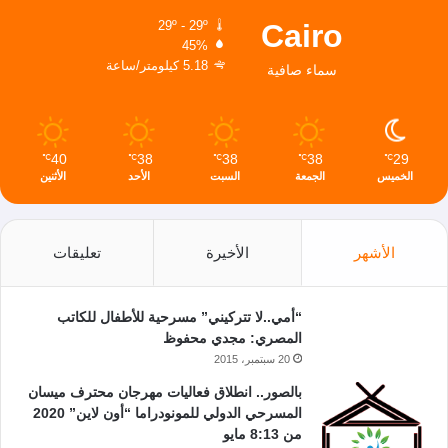
Cairo
29º - 29º
45%
5.18 كيلومتر/ساعة
سماء صافية
40
38
38
38
29
℃
℃
℃
℃
℃
الخميس
الجمعة
السبت
الأحد
الأثنين
الأشهر
الأخيرة
تعليقات
“أمي..لا تتركيني” مسرحية للأطفال للكاتب
المصري: مجدي محفوظ
20 سبتمبر، 2015
بالصور.. انطلاق فعاليات مهرجان محترف ميسان
المسرحي الدولي للمونودراما “أون لاين” 2020
من 8:13 مايو