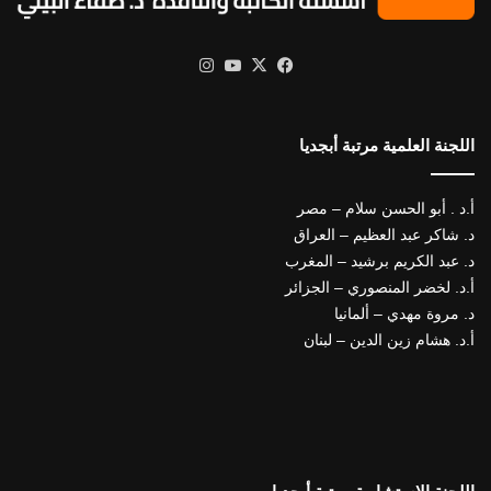
X
فيسبوك
يوتيوب
انستقرام
اللجنة العلمية مرتبة أبجديا
أ.د . أبو الحسن سلام – مصر
د. شاكر عبد العظيم – العراق
د. عبد الكريم برشيد – المغرب
أ.د. لخضر المنصوري – الجزائر
د. مروة مهدي – ألمانيا
أ.د. هشام زين الدين – لبنان