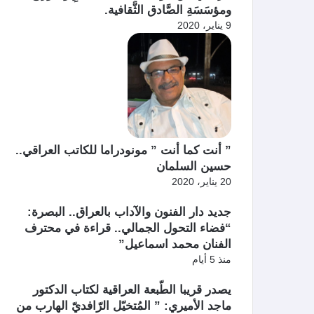
ومؤسَسَةِ الصَّادق الثَّقافية.
9 يناير، 2020
” أنت كما أنت ” مونودراما للكاتب العراقي..
حسين السلمان
20 يناير، 2020
جديد دار الفنون والآداب بالعراق.. البصرة:
“فضاء التحول الجمالي.. قراءة في محترف
الفنان محمد اسماعيل”
منذ 5 أيام
يصدر قريبا الطّبعة العراقية لكتاب الدكتور
ماجد الأميري: ” المُتخيّل الرّافديّ الهارب من