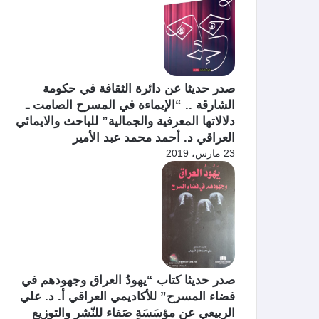
صدر حديثا عن دائرة الثقافة في حكومة
الشارقة .. “الإيماءة في المسرح الصامت ـ
دلالاتها المعرفية والجمالية” للباحث والايمائي
العراقي د. أحمد محمد عبد الأمير
23 مارس، 2019
صدر حديثا كتاب “يهودُ العراق وجهودهم في
فضاء المسرح” للأكاديمي العراقي أ. د. علي
الربيعي عن مؤسَسَةِ صَفاء للنّشرِ والتوزيع