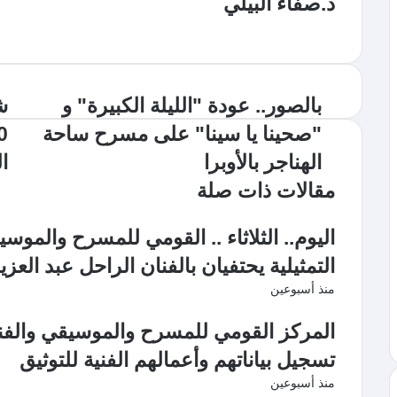
د.صفاء البيلي
م
و
ق
ع
ا
بالصور.. عودة "الليلة الكبيرة" و
ش
ل
"صحينا يا سينا" على مسرح ساحة
و
ي
الهناجر بالأوبرا
ال
ب
مقالات ذات صلة
اليوم.. الثلاثاء .. القومي للمسرح والموس
التمثيلية يحتفيان بالفنان الراحل عبد العز
منذ أسبوعين
المركز القومي للمسرح والموسيقي والفنون
تسجيل بياناتهم وأعمالهم الفنية للتوثيق
منذ أسبوعين