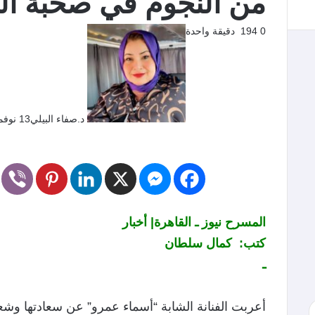
من النجوم في صحبة الها
0
194
دقيقة واحدة
د.صفاء البيلي
13 نوفمبر، 2020
المسرح نيوز ـ القاهرة| أخبار
كتب: كمال سلطان
ـ
أعربت الفنانة الشابة “أسماء عمرو” عن سعادتها وش