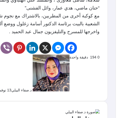
سلامة، سامى مغاورى”، والمنشد علي الهلباوي والمنشد
“حنان ماضي، هدي عمار، وائل الفشنى”
مع كوكبة أخرى من المطربين، بالاشتراك مع نجوم شعب
الشعبية بالبيت برئاسة الدكتور أسامة زغلول ووضع ألح
واخرجها للمسرح والتليفزيون جمال عبد الحميد .
0
194
دقيقة واحدة
د.صفاء البيلي
13 نوفمبر، 2020