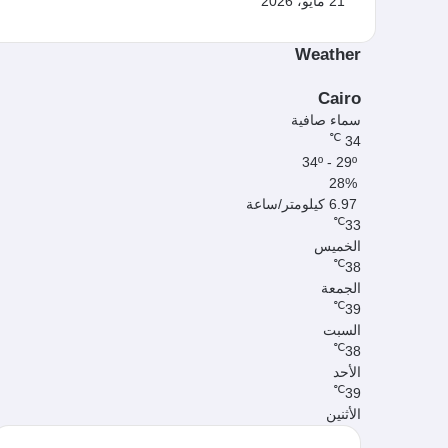
21 مايو، 2026
Weather
Cairo
سماء صافية
℃
34
34º - 29º
28%
6.97 كيلومتر/ساعة
℃
33
الخميس
℃
38
الجمعة
℃
39
السبت
℃
38
الأحد
℃
39
الأثنين