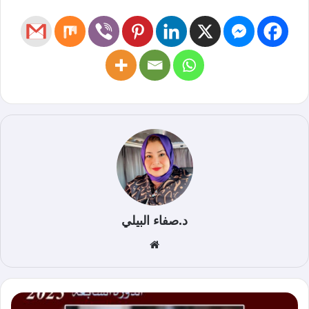
د.صفاء البيلي
موق
ع
الوي
ب