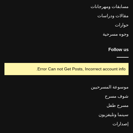
مسابقات ومهرجانات
مقالات ودراسات
حوارات
وجوه مسرحية
Follow us
Error Can not Get Posts, Incorrect account info.
موسوعة المسرحيين
شوف مسرح
مسرح طفل
سينما وتليفزيون
إصدارات