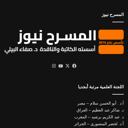
المسرح نيوز
X
فيسبوك
يوتيوب
انستقرام
اللجنة العلمية مرتبة أبجديا
أ.د . أبو الحسن سلام – مصر
د. شاكر عبد العظيم – العراق
د. عبد الكريم برشيد – المغرب
أ.د. لخضر المنصوري – الجزائر