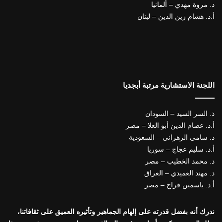
د. مروة مهدي – ألمانيا
أ.د. هشام زين الدين – لبنان
اللجنة الاستشارية مرتبة أبجديا
ذ. السر السيد – السودان
أ.د. عصام الدين أبو العلا – مصر
ذ. سامي الزهراني – السعودية
أ.د. سليم عجاج – سوريا
د. محمد الخطيب – مصر
د. مهند العميدي – العراق
أ.د. ياسمين فراج – مصر
ندرك أنه بفضل قدرته على إلهام الجماهير وتأثيره العميق على ثقافاتنا،