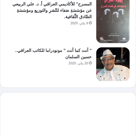
المسرح” للأكاديمي العراقي أ. د. علي الربيعي
عن مؤسَسَةِ صَفاء للنّشرِ والتوزيع ومؤسَسَةِ
الصَّادق الثَّقافية.
9 يناير، 2020
” أنت كما أنت ” مونودراما للكاتب العراقي..
حسين السلمان
20 يناير، 2020