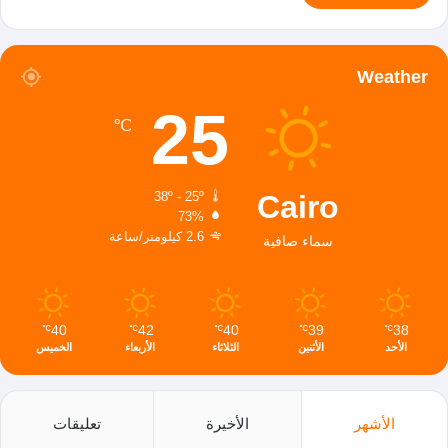
Weather
25
℃
Cairo
38º - 25º
73%
2.6 كيلومتر/ساعة
سماء صافية
40
42
40
39
38
℃
℃
℃
℃
℃
الأحد
الأثنين
الثلاثاء
الأربعاء
الخميس
الأشهر
الأخيرة
تعليقات