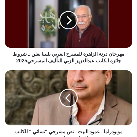
مهرجان درنة الزاهرة للمسرح العربي بليبيا يعلن .. شروط
جائزة الكاتب عبدالعزيز الزني للتأليف المسرحي2025
مونودراما ..عمود البيت.. نص مسرحي "نسائي " للكاتب