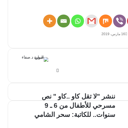
16 مارس، 2019
موق
ع
الوي
ب
ننشر "لا تقل كاو ..كاو " نص
مسرحي للأطفال من 6 ـ 9
سنوات.. للكاتبة: سحر الشامي