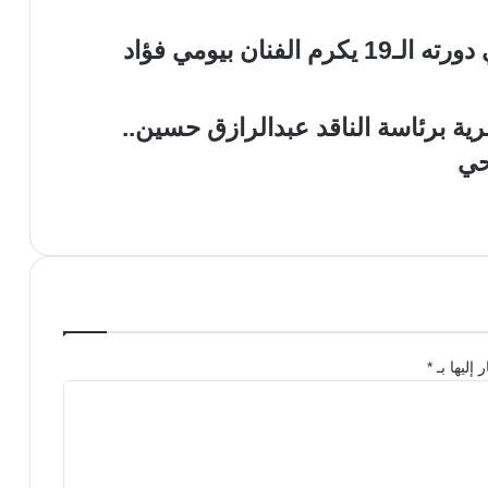
ان بيومي فؤاد
ية برئاسة الناقد عبدالرازق حسين..
حي
 إليها بـ
*