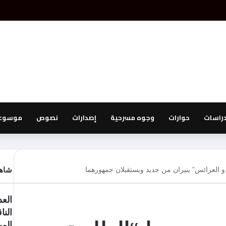
دراسات
حوارات
وجوه مسرحية
إصدارات
نصوص
موسوعة
 و العرائس” ينيران من جديد ويستقبلان جمهورهما
شاهد
الع
النا
الم