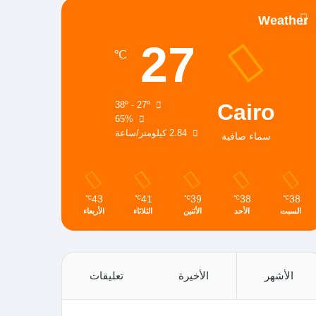
Weather
27
℃
Cairo
38º - 27º
65%
2.84 كيلومتر/ساعة
سماء صافية
43
41
39
38
38
℃
℃
℃
℃
℃
السبت
الأحد
الأثنين
الثلاثاء
الأربعاء
الأشهر
الأخيرة
تعليقات