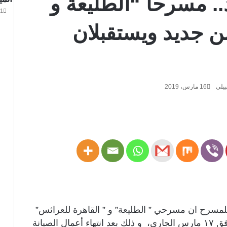
د.. مسرحا “الطليعة و
21 مايو
ن جديد ويستقبلان
بيلي
16 مارس، 2019
للمسرح ان مسرحي ” الطليعة” و ” القاهرة للعرائس”
بالعتبة ينيران من جديد يوم الأحد المقبل الموافق ١٧ مارس الجاري، و ذلك بعد انتهاء أعمال الصيانة