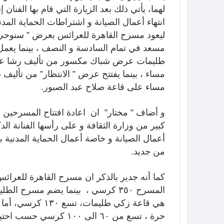
لهما، يأتي ذلك بعد الزيارة التي قام بها الفنا
انتهاء أعمال الصيانة و اشتراطات الحماية المدني
ليعود مسرح القاهرة للعرائس بعرض ” سنوحي”
مسعد في تمام السادسة و النصف ، بينما يعمل
طليمات عرض شباك مكسور من تأليف رشا عبد ا
مساء ، بينما يفتتح عرض ” الانتظار” من تأليف
مساء على قاعة صلاح عبد الصبور.
و أضاف ” مختار” ان اعادة افتتاح المسرحين ب
كبير من وزارة الثقافة و على رأسها الفنانة الدك
أعمال الصيانة و خاصة أعمال الحماية المدنية
من جديد.
كما أنه جدير بالذكر ان مسرح القاهرة للعرائ
المسرح ٣٥٠ كرسي ، بينما يضم مسرح 
هي قاعة زكي طليما
حرة ، تسع من ٦٠ الى ١٠٠ كرسي حسب احتياجات العرض المقدم فيها.