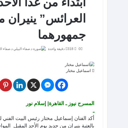
ابتداء من غدا الأح
العرائس” ينيران م
جمهورهما
0
318
دقيقة واحدة
د.صفاء ال
اسماعيل مختار
المسرح نيوز ـ القاهرة| إسلام نور
ـ
أكد الفنان إسماعيل مختار رئيس البيت الفني 