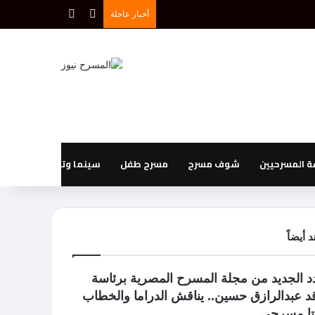
بحث عن
إضافة عمود جانبي
أخبار عاجلة
 المسرحيين
شوف مسرح
مسرح طفل
سينما وتليفزيون
 أيضاً
دد الجديد من مجلة المسرح المصرية برئاسة
قد عبدالرازق حسين.. يناقش الدراما والخطاب
يتا مسرحي