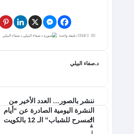
0
318
دقيقة واحدة
د.صفاء البيلي
د.صفاء البيلي
ننشر بالصور… العدد الأخير من
النشرة اليومية الصادرة عن “أيام
م
المسرح للشباب” الـ 12 بالكويت
ق
ا