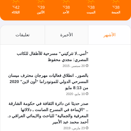
42
39
38
38
38
℃
℃
℃
℃
℃
الجمعة
السبت
الأحد
الأثنين
الثلاثاء
الأشهر
الأخيرة
تعليقات
“أمي..لا تتركيني” مسرحية للأطفال للكاتب
المصري: مجدي محفوظ
20 سبتمبر، 2015
بالصور.. انطلاق فعاليات مهرجان محترف ميسان
المسرحي الدولي للمونودراما “أون لاين” 2020
من 8:13 مايو
10 مايو، 2020
صدر حديثا عن دائرة الثقافة في حكومة الشارقة
.. “الإيماءة في المسرح الصامت ـ دلالاتها
المعرفية والجمالية” للباحث والايمائي العراقي د.
أحمد محمد عبد الأمير
23 مارس، 2019