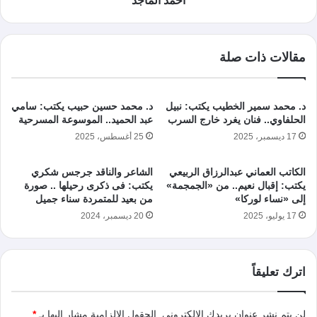
أحمد الماجد
مقالات ذات صلة
د. محمد سمير الخطيب يكتب: نبيل
د. محمد حسين حبيب يكتب: سامي
الحلفاوي.. فنان يغرد خارج السرب
عبد الحميد.. الموسوعة المسرحية
17 ديسمبر، 2025
25 أغسطس، 2025
الكاتب العماني عبدالرزاق الربيعي
الشاعر والناقد جرجس شكري
يكتب: إقبال نعيم.. من «الجمجمة»
يكتب: فى ذكرى رحيلها .. صورة
إلى «نساء لوركا»
من بعيد للمتمردة سناء جميل
17 يوليو، 2025
20 ديسمبر، 2024
اترك تعليقاً
لن يتم نشر عنوان بريدك الإلكتروني.
الحقول الإلزامية مشار إليها بـ
*