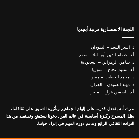
اللجنة الاستشارية مرتبة أبجديا
ذ. السر السيد – السودان
أ.د. عصام الدين أبو العلا – مصر
ذ. سامي الزهراني – السعودية
أ.د. سليم عجاج – سوريا
د. محمد الخطيب – مصر
د. مهند العميدي – العراق
أ.د. ياسمين فراج – مصر
ندرك أنه بفضل قدرته على إلهام الجماهير وتأثيره العميق على ثقافاتنا،
يظل المسرح ركيزة أساسية في عالم الفن. دعونا نستمتع ونستفيد من هذا
التراث الثقافي الرائع وندعم دوره المهم في إثراء حياتنا.