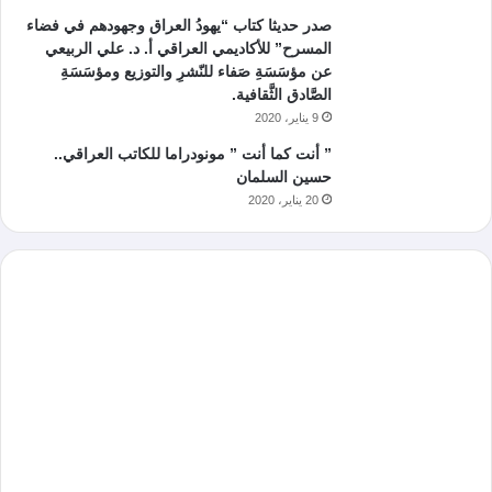
صدر حديثا كتاب “يهودُ العراق وجهودهم في فضاء
المسرح” للأكاديمي العراقي أ. د. علي الربيعي
عن مؤسَسَةِ صَفاء للنّشرِ والتوزيع ومؤسَسَةِ
الصَّادق الثَّقافية.
9 يناير، 2020
” أنت كما أنت ” مونودراما للكاتب العراقي..
حسين السلمان
20 يناير، 2020