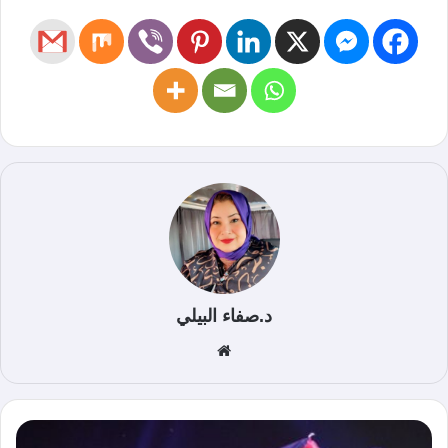
د.صفاء البيلي
موق
ع
الوي
ب