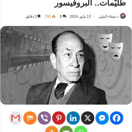
طُلَيْمات.. البروفيسور
د.صفاء البيلي
13 مايو، 2024
0
791
2 دقائق