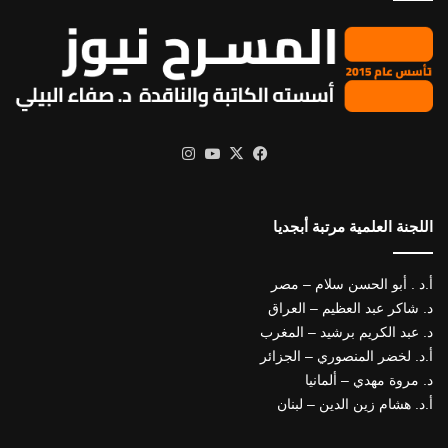
X
فيسبوك
يوتيوب
انستقرام
اللجنة العلمية مرتبة أبجديا
أ.د . أبو الحسن سلام – مصر
د. شاكر عبد العظيم – العراق
د. عبد الكريم برشيد – المغرب
أ.د. لخضر المنصوري – الجزائر
د. مروة مهدي – ألمانيا
أ.د. هشام زين الدين – لبنان