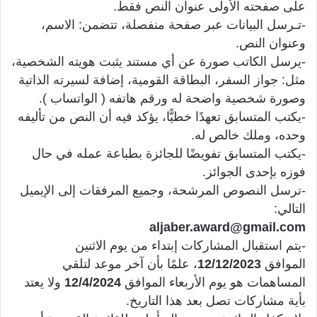
على صفحته الأولى عنوان النص فقط.
-تـرسل البيانات عبر صفحة منفصلة، تتضمن: الاسم،
وعنوان النص.
-يرسل الكاتب صورة عن أي مستند يثبت هويته الشخصية،
مثل: جواز السفر، البطاقة القومية، إضافة لسيرته الذاتية
وصورة شخصية واضحة له ورقم هاتفه ( الواتساب ).
-يكتب المتسابق تعهدًا خطيًّا، يؤكد فيه أن النص من تأليفه
وحده، وملك خالص له.
-يكتب المتسابق تفويضًا للجائزة بطباعة عمله في حال
فوزه بإحدى الجوائز.
-ترسل النصوص المرشحة، وجميع المرفقات إلى الإيميل
التالي:
aljaber.award@gmail.com
-يتم استقبال المشاركات إبتداء من يوم الاثنين
الموافق
12/12/2023
، علمًا بأن آخر موعد لتلقي
المساهمات هو يوم الأربعاء الموافق
12/4/2024
ولا يعتد
بأية مشاركات تصل بعد هذا التاريخ.