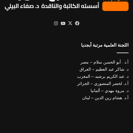
X
فيسبوك
يوتيوب
انستقرام
اللجنة العلمية مرتبة أبجديا
أ.د . أبو الحسن سلام – مصر
د. شاكر عبد العظيم – العراق
د. عبد الكريم برشيد – المغرب
أ.د. لخضر المنصوري – الجزائر
د. مروة مهدي – ألمانيا
أ.د. هشام زين الدين – لبنان