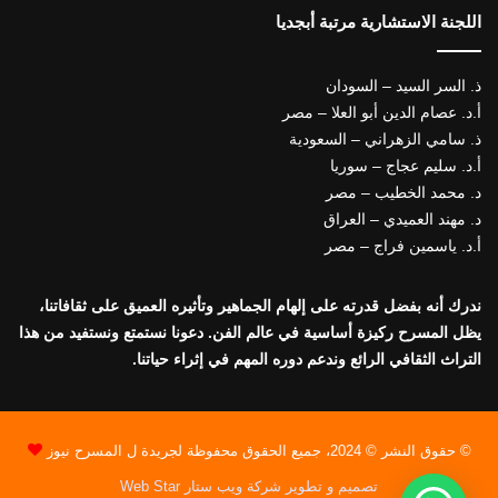
اللجنة الاستشارية مرتبة أبجديا
ذ. السر السيد – السودان
أ.د. عصام الدين أبو العلا – مصر
ذ. سامي الزهراني – السعودية
أ.د. سليم عجاج – سوريا
د. محمد الخطيب – مصر
د. مهند العميدي – العراق
أ.د. ياسمين فراج – مصر
ندرك أنه بفضل قدرته على إلهام الجماهير وتأثيره العميق على ثقافاتنا،
يظل المسرح ركيزة أساسية في عالم الفن. دعونا نستمتع ونستفيد من هذا
التراث الثقافي الرائع وندعم دوره المهم في إثراء حياتنا.
© حقوق النشر © 2024، جميع الحقوق محفوظة لجريدة ل المسرح نيوز
تصميم و تطوير شركة ويب ستار Web Star