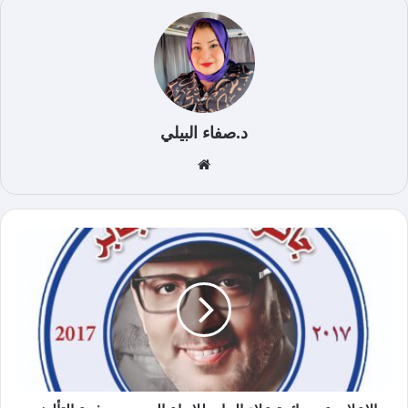
د.صفاء البيلي
موق
ع
الوي
ب