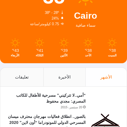
Cairo
38º - 28º
24%
0.75 كيلومتر/ساعة
سماء صافية
43
41
39
38
38
℃
℃
℃
℃
℃
السبت
الأحد
الأثنين
الثلاثاء
الأربعاء
الأشهر
الأخيرة
تعليقات
“أمي..لا تتركيني” مسرحية للأطفال للكاتب
المصري: مجدي محفوظ
20 سبتمبر، 2015
بالصور.. انطلاق فعاليات مهرجان محترف ميسان
المسرحي الدولي للمونودراما “أون لاين” 2020