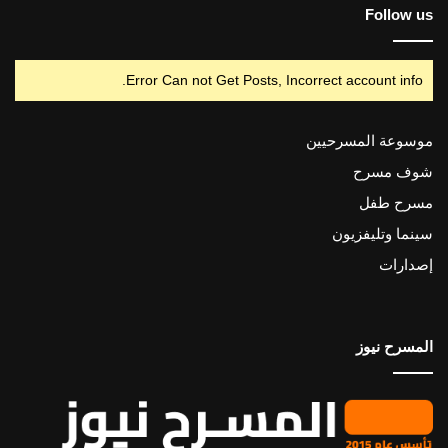
Follow us
Error Can not Get Posts, Incorrect account info.
موسوعة المسرحيين
شوف مسرح
مسرح طفل
سينما وتليفزيون
إصدارات
المسرح نيوز