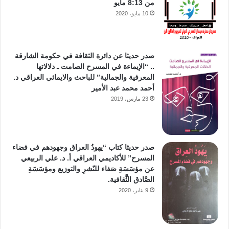
من 8:13 مايو
10 مايو، 2020
صدر حديثا عن دائرة الثقافة في حكومة الشارقة
.. “الإيماءة في المسرح الصامت ـ دلالاتها
المعرفية والجمالية” للباحث والايمائي العراقي د.
أحمد محمد عبد الأمير
23 مارس، 2019
صدر حديثا كتاب “يهودُ العراق وجهودهم في فضاء
المسرح” للأكاديمي العراقي أ. د. علي الربيعي
عن مؤسَسَةِ صَفاء للنّشرِ والتوزيع ومؤسَسَةِ
الصَّادق الثَّقافية.
9 يناير، 2020