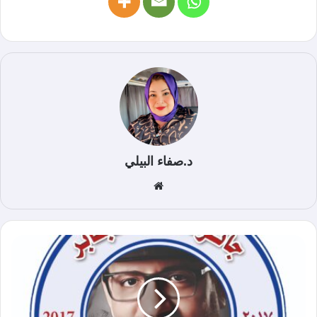
د.صفاء البيلي
موق
ع
الوي
ب