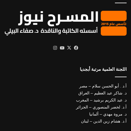
X
فيسبوك
يوتيوب
انستقرام
اللجنة العلمية مرتبة أبجديا
أ.د . أبو الحسن سلام – مصر
د. شاكر عبد العظيم – العراق
د. عبد الكريم برشيد – المغرب
أ.د. لخضر المنصوري – الجزائر
د. مروة مهدي – ألمانيا
أ.د. هشام زين الدين – لبنان