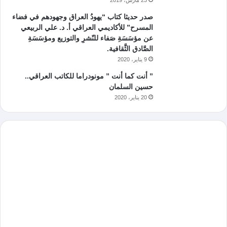
صدر حديثا كتاب “يهودُ العراق وجهودهم في فضاء
المسرح” للأكاديمي العراقي أ. د. علي الربيعي
عن مؤسَسَةِ صَفاء للنّشرِ والتوزيع ومؤسَسَةِ
الصَّادق الثَّقافية.
9 يناير، 2020
” أنت كما أنت ” مونودراما للكاتب العراقي..
حسين السلمان
20 يناير، 2020