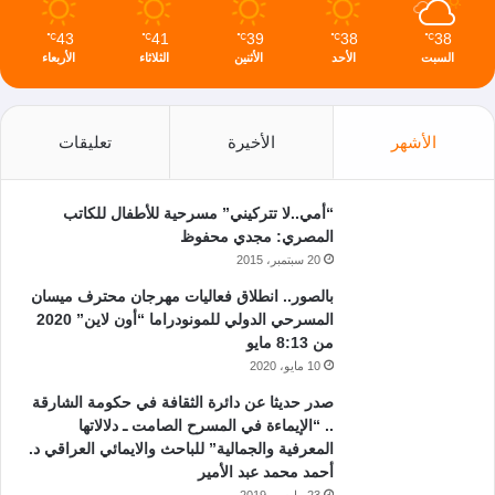
43
41
39
38
38
℃
℃
℃
℃
℃
السبت
الأحد
الأثنين
الثلاثاء
الأربعاء
الأشهر
الأخيرة
تعليقات
“أمي..لا تتركيني” مسرحية للأطفال للكاتب
المصري: مجدي محفوظ
20 سبتمبر، 2015
بالصور.. انطلاق فعاليات مهرجان محترف ميسان
المسرحي الدولي للمونودراما “أون لاين” 2020
من 8:13 مايو
10 مايو، 2020
صدر حديثا عن دائرة الثقافة في حكومة الشارقة
.. “الإيماءة في المسرح الصامت ـ دلالاتها
المعرفية والجمالية” للباحث والايمائي العراقي د.
أحمد محمد عبد الأمير
23 مارس، 2019