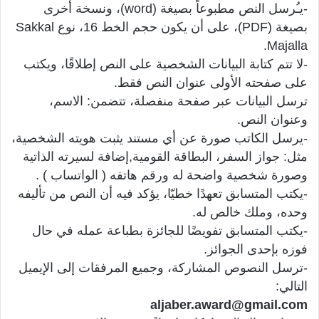
-يـُرسل النص مطبوعاً بصيغة (word)، ونسخة أخرى
بصيغة (PDF)، على أن يكون حجم الخط 16، نوع Sakkal
Majalla.
-لا تتم كتابة البيانات الشخصية على النص إطلاقًا، ويكتب
على صفحته الأولى عنوان النص فقط.
ترسل البيانات عبر صفحة منفصلة، تتضمن: الاسم،
وعنوان النص.
-يرسل الكاتب صورة عن أي مستند يثبت هويته الشخصية،
مثل: جواز السفر، البطاقة القومية,إضافة لسيرته الذاتية
وصورة شخصية واضحة له ورقم هاتفه ( الواتساب ) .
-يكتب المتسابق تعهدًا خطيّا، يؤكد فيه أن النص من تأليفه
وحده، وملك خالص له.
-يكتب المتسابق تفويضًا للجائزة بطباعة عمله في حال
فوزه بإحدى الجوائز.
-ترسل النصوص المشاركة، وجميع المرفقات إلى الإيميل
التالي:
aljaber.award@gmail.com