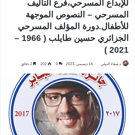
للإبداع المسرحي،فرع التأليف
المسرحي – النصوص الموجهة
للأطفال.دورة المؤلف المسرحي
الجزائري حسين طايلب ( 1966 –
2021 )
د.صفاء البيلي
14 ديسمبر، 2023
0
202
2 دقائق