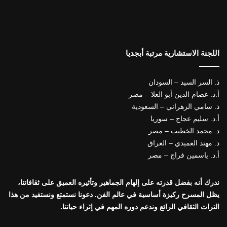
اللجنة الاستشارية مرتبة أبجديا
ذ. السر السيد – السودان
أ.د. عصام الدين أبو العلا – مصر
ذ. سامي الزهراني – السعودية
أ.د. سليم عجاج – سوريا
د. محمد الخطيب – مصر
د. مهند العميدي – العراق
أ.د. ياسمين فراج – مصر
ندرك أنه بفضل قدرته على إلهام الجماهير وتأثيره العميق على ثقافاتنا،
يظل المسرح ركيزة أساسية في عالم الفن. دعونا نستمتع ونستفيد من هذا
التراث الثقافي الرائع وندعم دوره المهم في إثراء حياتنا.