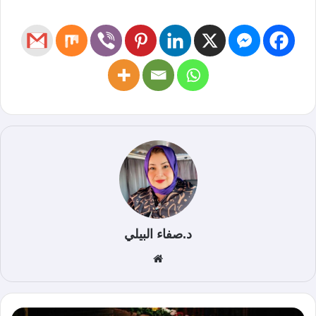
د.صفاء البيلي
موق
ع
الوي
ب