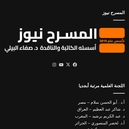
المسرح نيوز
X
فيسبوك
يوتيوب
انستقرام
اللجنة العلمية مرتبة أبجديا
أ.د . أبو الحسن سلام – مصر
د. شاكر عبد العظيم – العراق
د. عبد الكريم برشيد – المغرب
أ.د. لخضر المنصوري – الجزائر