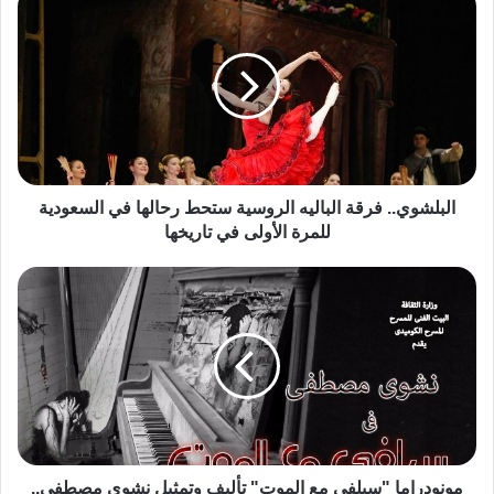
البلشوي.. فرقة الباليه الروسية ستحط رحالها في السعودية
للمرة الأولى في تاريخها
مونودراما "سيلفى مع الموت" تأليف وتمثيل نشوى مصطفى..