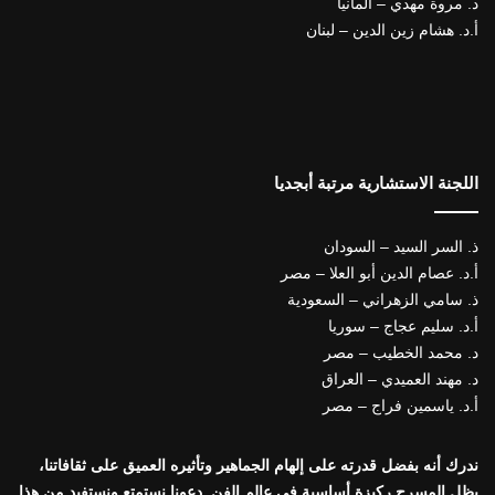
د. مروة مهدي – ألمانيا
أ.د. هشام زين الدين – لبنان
اللجنة الاستشارية مرتبة أبجديا
ذ. السر السيد – السودان
أ.د. عصام الدين أبو العلا – مصر
ذ. سامي الزهراني – السعودية
أ.د. سليم عجاج – سوريا
د. محمد الخطيب – مصر
د. مهند العميدي – العراق
أ.د. ياسمين فراج – مصر
ندرك أنه بفضل قدرته على إلهام الجماهير وتأثيره العميق على ثقافاتنا،
يظل المسرح ركيزة أساسية في عالم الفن. دعونا نستمتع ونستفيد من هذا