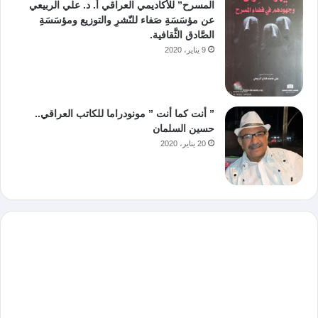
المسرح” للأكاديمي العراقي أ. د. علي الربيعي
عن مؤسَسَةِ صَفاء للنّشرِ والتوزيع ومؤسَسَةِ
الصَّادق الثَّقافية.
9 يناير، 2020
” أنت كما أنت ” مونودراما للكاتب العراقي..
حسين السلمان
20 يناير، 2020