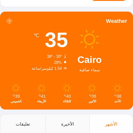
Weather
35
℃
Cairo
38º - 30º
28%
1.54 كيلومتر/ساعة
سماء صافية
39
41
40
39
38
℃
℃
℃
℃
℃
الأحد
الأثنين
الثلاثاء
الأربعاء
الخميس
الأشهر
الأخيرة
تعليقات