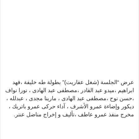
عرض “الجلسة (شغل عفاريت)” بطولة طه خليفة ،فهد
ابراهيم ،ميدو عبد القادر ،مصطفى عبد الهادى ، نورا نواف
،حسن نوح ،مصطفى عبد الهادى ، مارينا مجدى ، عبدلله ،
ديكور وإضاءة عمرو الأشرف ، آداء حركى عمرو باتريك ،
مخرج منفذ عمرو عاطف ،تأليف و إخراج مناضل عنتر.