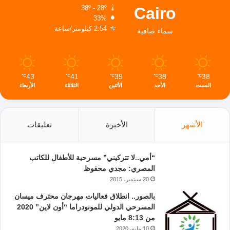
Cairo
38º - 28º
33%
2.54 كيلومتر/ساعة
سماء صافية
43
41
39
38
38
℃
℃
℃
℃
℃
السبت
الأحد
الأثنين
الثلاثاء
الأربعاء
الأشهر
الأخيرة
تعليقات
“أمي..لا تتركيني” مسرحية للأطفال للكاتب
المصري: مجدي محفوظ
20 سبتمبر، 2015
بالصور.. انطلاق فعاليات مهرجان محترف ميسان
المسرحي الدولي للمونودراما “أون لاين” 2020
من 8:13 مايو
10 مايو، 2020