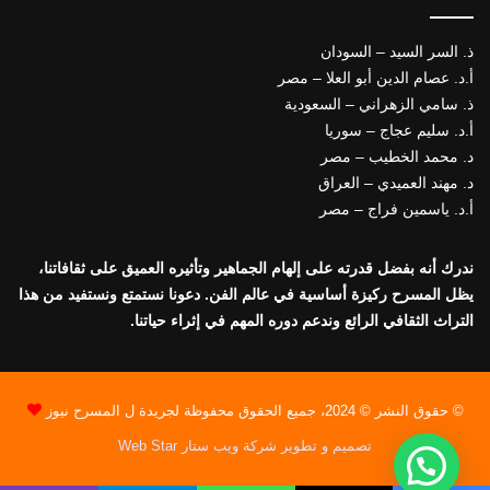
ذ. السر السيد – السودان
أ.د. عصام الدين أبو العلا – مصر
ذ. سامي الزهراني – السعودية
أ.د. سليم عجاج – سوريا
د. محمد الخطيب – مصر
د. مهند العميدي – العراق
أ.د. ياسمين فراج – مصر
ندرك أنه بفضل قدرته على إلهام الجماهير وتأثيره العميق على ثقافاتنا،
يظل المسرح ركيزة أساسية في عالم الفن. دعونا نستمتع ونستفيد من هذا
التراث الثقافي الرائع وندعم دوره المهم في إثراء حياتنا.
© حقوق النشر © 2024، جميع الحقوق محفوظة لجريدة ل المسرح نيوز
تصميم و تطوير شركة ويب ستار Web Star