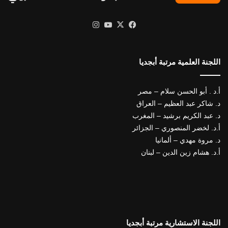
X
فيسبوك
يوتيوب
انستقرام
اللجنة العلمية مرتبة أبجديا
أ.د . أبو الحسن سلام – مصر
د. شاكر عبد العظيم – العراق
د. عبد الكريم برشيد – المغرب
أ.د. لخضر المنصوري – الجزائر
د. مروة مهدي – ألمانيا
أ.د. هشام زين الدين – لبنان
اللجنة الاستشارية مرتبة أبجديا