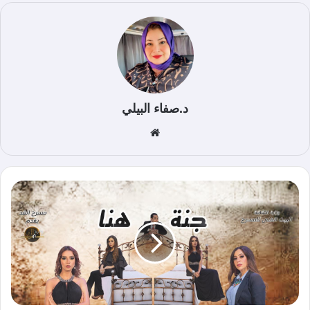
د.صفاء البيلي
موق
ع
الوي
ب