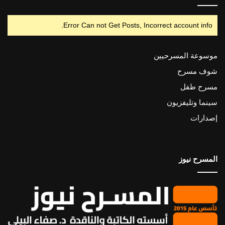
Error Can not Get Posts, Incorrect account info.
موسوعة المسرحيين
شوف مسرح
مسرح طفل
سينما وتليفزيون
إصدارات
المسرح نيوز