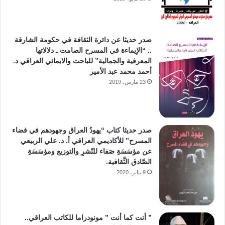
صدر حديثا عن دائرة الثقافة في حكومة الشارقة
.. “الإيماءة في المسرح الصامت ـ دلالاتها
المعرفية والجمالية” للباحث والايمائي العراقي د.
أحمد محمد عبد الأمير
23 مارس، 2019
صدر حديثا كتاب “يهودُ العراق وجهودهم في فضاء
المسرح” للأكاديمي العراقي أ. د. علي الربيعي
عن مؤسَسَةِ صَفاء للنّشرِ والتوزيع ومؤسَسَةِ
الصَّادق الثَّقافية.
9 يناير، 2020
” أنت كما أنت ” مونودراما للكاتب العراقي..