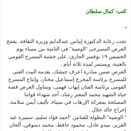
كتب: كمال سلطان
ـ
تحت رعاية الدكتورة إيناس عبدالدايم وزيرة الثقافة، يفتتح
العرض المسرحى “الوصية” فى الثامنة من مساء يوم
الخميس ١٩ نوفمبر الجارى، على خشبة المسرح القومي
بالعتبة، ويستمر لمدة ثلاثة أيام .
العرض ضمن مبادرة اعرف جيشك، يقدمه البيت الفنى
للمسرح برئاسة المخرج إسماعيل مختار، وإنتاج المسرح
القومى برئاسة الفنان إيهاب فهمى، ويتناول العرض قصة
حياة الشهيد محمد المعتز رشاد، أحد شهداء قواتنا
المسلحة بمعركة الإرهاب في سيناء، تأليف أيمن سلامة،
إخراج خالد جلال .
” الوصية” البطولة للفنانين “أحمد فؤاد سليم، سميرة عبد
العزيز، ميدو عادل، محمود حافظ، محمد دسوقي، ألحان