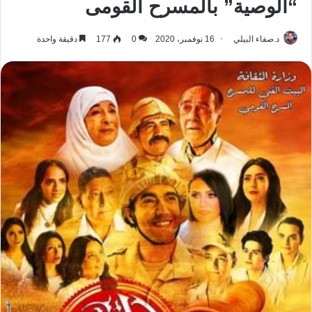
“الوصية” بالمسرح القومى
د.صفاء البيلي
16 نوفمبر، 2020
0
177
دقيقة واحدة