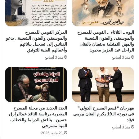
اليوم.. الثلاثاء .. القومي للمسرح
المركز القومي للمسرح
والموسيقى والفنون الشعبية
والموسيقي والفنون الشعبية.. يدعو
والمهن التمثيلية يحتفيان بالفنان
الفنانين إلى تسجيل بياناتهم
الراحل عبد العزيز مخيون
وأعمالهم الفنية للتوثيق
منذ 3 أسابيع
منذ 3 أسابيع
مهرجان “قسم المسرح الدولي”
العدد الجديد من مجلة المسرح
في دورته الـ19 يكرم الفنان بيومي
المصرية برئاسة الناقد عبدالرازق
فؤاد
حسين.. يناقش الدراما والخطاب
الميتا مسرحي
منذ 3 أسابيع
21 مايو، 2026