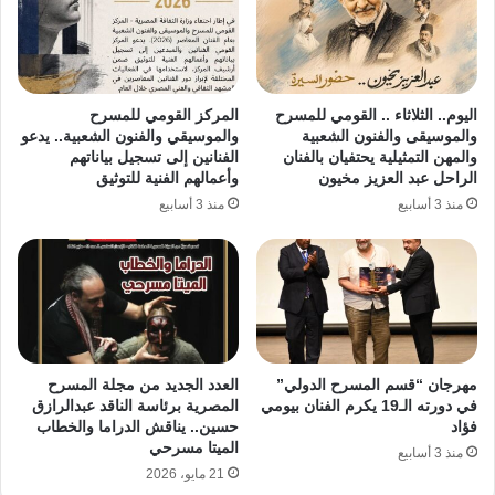
اليوم.. الثلاثاء .. القومي للمسرح
المركز القومي للمسرح
والموسيقى والفنون الشعبية
والموسيقي والفنون الشعبية.. يدعو
والمهن التمثيلية يحتفيان بالفنان
الفنانين إلى تسجيل بياناتهم
الراحل عبد العزيز مخيون
وأعمالهم الفنية للتوثيق
منذ 3 أسابيع
منذ 3 أسابيع
مهرجان “قسم المسرح الدولي”
العدد الجديد من مجلة المسرح
في دورته الـ19 يكرم الفنان بيومي
المصرية برئاسة الناقد عبدالرازق
فؤاد
حسين.. يناقش الدراما والخطاب
الميتا مسرحي
منذ 3 أسابيع
21 مايو، 2026