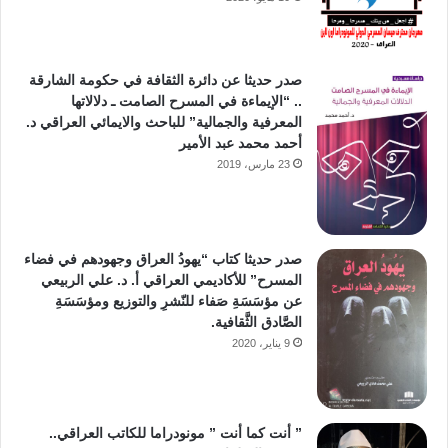
صدر حديثا عن دائرة الثقافة في حكومة الشارقة
.. “الإيماءة في المسرح الصامت ـ دلالاتها
المعرفية والجمالية” للباحث والايمائي العراقي د.
أحمد محمد عبد الأمير
23 مارس، 2019
صدر حديثا كتاب “يهودُ العراق وجهودهم في فضاء
المسرح” للأكاديمي العراقي أ. د. علي الربيعي
عن مؤسَسَةِ صَفاء للنّشرِ والتوزيع ومؤسَسَةِ
الصَّادق الثَّقافية.
9 يناير، 2020
” أنت كما أنت ” مونودراما للكاتب العراقي..