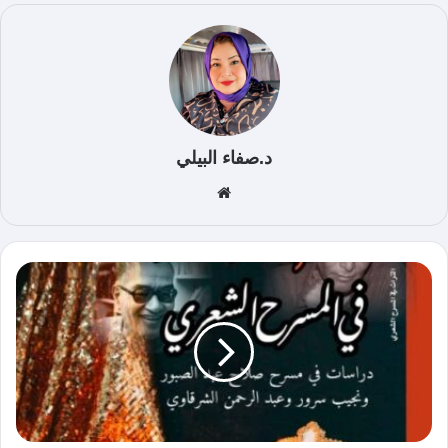
د.صفاء البيلي
موق
ع
الوي
ب