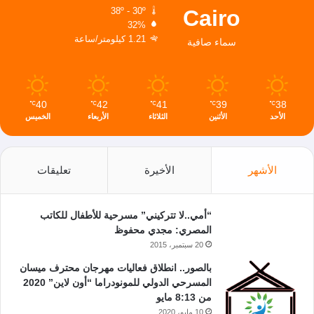
Cairo
38º - 30º
32%
1.21 كيلومتر/ساعة
سماء صافية
40
42
41
39
38
℃
℃
℃
℃
℃
الأحد
الأثنين
الثلاثاء
الأربعاء
الخميس
الأشهر
الأخيرة
تعليقات
“أمي..لا تتركيني” مسرحية للأطفال للكاتب
المصري: مجدي محفوظ
20 سبتمبر، 2015
بالصور.. انطلاق فعاليات مهرجان محترف ميسان
المسرحي الدولي للمونودراما “أون لاين” 2020
من 8:13 مايو
10 مايو، 2020