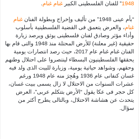
1948
” للفنان الفلسطينى الكبير
غنام غنام
.
“بأم عينى 1948” من تأليف وإخراج وبطولة الفنان
غنام
غنام
، والعرض يتعمق فى القضية الفلسطينية بأسلوب
وأداء مؤثر وصادق لفنان فلسطينى يوثق ويرصد زيارة
حقيقية (غير معلنة) للأرض المحتلة منذ 1948 والتى قام بها
الفنان غنام غنام عام 2017، حيث رصد انتصارات يومية
يحققها الفلسطينيون البسطاء لينتصروا على احتلال وطنهم
وحقهم، وشواهد حياتية يومية، وزيارة للبيت الذى ولد فيه
غسان كنفانى عام 1936 وهُجِرَ منه عام 1948 ورغم
عشرات السنوات من الاحتلال لا زال يسمى ببيت غسان،
كل حجر فى عكا يقول “الأرض بتتكلم عربى”، العرض
يتحدث عن هشاشة الاحتلال، وبالتالى يطرح أكثر من
سؤال.