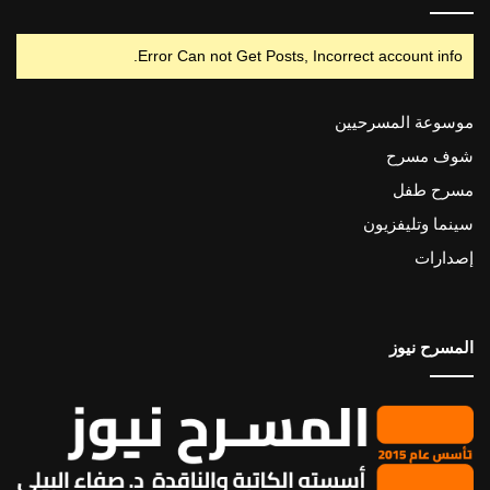
Error Can not Get Posts, Incorrect account info.
موسوعة المسرحيين
شوف مسرح
مسرح طفل
سينما وتليفزيون
إصدارات
المسرح نيوز