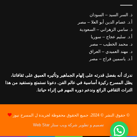
ذ. السر السيد – السودان
أ.د. عصام الدين أبو العلا – مصر
ذ. سامي الزهراني – السعودية
أ.د. سليم عجاج – سوريا
د. محمد الخطيب – مصر
د. مهند العميدي – العراق
أ.د. ياسمين فراج – مصر
ندرك أنه بفضل قدرته على إلهام الجماهير وتأثيره العميق على ثقافاتنا،
يظل المسرح ركيزة أساسية في عالم الفن. دعونا نستمتع ونستفيد من هذا
التراث الثقافي الرائع وندعم دوره المهم في إثراء حياتنا.
© حقوق النشر © 2024، جميع الحقوق محفوظة لجريدة ل المسرح نيوز
تصميم و تطوير شركة ويب ستار Web Star