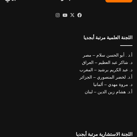
X
فيسبوك
يوتيوب
انستقرام
اللجنة العلمية مرتبة أبجديا
أ.د . أبو الحسن سلام – مصر
د. شاكر عبد العظيم – العراق
د. عبد الكريم برشيد – المغرب
أ.د. لخضر المنصوري – الجزائر
د. مروة مهدي – ألمانيا
أ.د. هشام زين الدين – لبنان
اللجنة الاستشارية مرتبة أبجديا