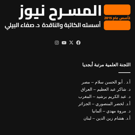
X
فيسبوك
يوتيوب
انستقرام
اللجنة العلمية مرتبة أبجديا
أ.د . أبو الحسن سلام – مصر
د. شاكر عبد العظيم – العراق
د. عبد الكريم برشيد – المغرب
أ.د. لخضر المنصوري – الجزائر
د. مروة مهدي – ألمانيا
أ.د. هشام زين الدين – لبنان