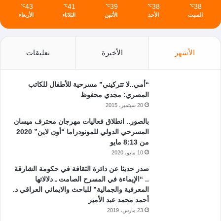
43
41
39
38
38
℃
℃
℃
℃
℃
السبت
الأحد
الأثنين
الثلاثاء
الأربعاء
الأشهر
الأخيرة
تعليقات
“أمي..لا تتركيني” مسرحية للأطفال للكاتب
المصري: مجدي محفوظ
20 سبتمبر، 2015
بالصور.. انطلاق فعاليات مهرجان محترف ميسان
المسرحي الدولي للمونودراما “أون لاين” 2020
من 8:13 مايو
10 مايو، 2020
صدر حديثا عن دائرة الثقافة في حكومة الشارقة
.. “الإيماءة في المسرح الصامت ـ دلالاتها
المعرفية والجمالية” للباحث والايمائي العراقي د.
أحمد محمد عبد الأمير
23 مارس، 2019