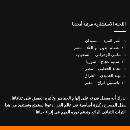
اللجنة الاستشارية مرتبة أبجديا
ذ. السر السيد – السودان
أ.د. عصام الدين أبو العلا – مصر
ذ. سامي الزهراني – السعودية
أ.د. سليم عجاج – سوريا
د. محمد الخطيب – مصر
د. مهند العميدي – العراق
أ.د. ياسمين فراج – مصر
ندرك أنه بفضل قدرته على إلهام الجماهير وتأثيره العميق على ثقافاتنا،
يظل المسرح ركيزة أساسية في عالم الفن. دعونا نستمتع ونستفيد من هذا
التراث الثقافي الرائع وندعم دوره المهم في إثراء حياتنا.