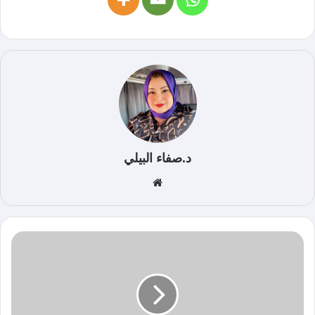
د.صفاء البيلي
موق
ع
الوي
ب