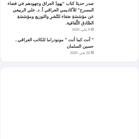
صدر حديثا كتاب “يهودُ العراق وجهودهم في فضاء
المسرح” للأكاديمي العراقي أ. د. علي الربيعي
عن مؤسَسَةِ صَفاء للنّشرِ والتوزيع ومؤسَسَةِ
الصَّادق الثَّقافية.
9 يناير، 2020
” أنت كما أنت ” مونودراما للكاتب العراقي..
حسين السلمان
20 يناير، 2020