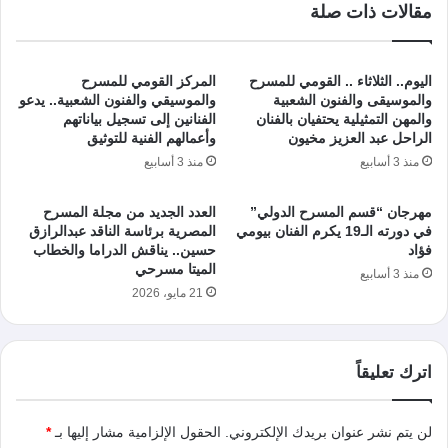
مقالات ذات صلة
اليوم.. الثلاثاء .. القومي للمسرح
المركز القومي للمسرح
والموسيقى والفنون الشعبية
والموسيقي والفنون الشعبية.. يدعو
والمهن التمثيلية يحتفيان بالفنان
الفنانين إلى تسجيل بياناتهم
الراحل عبد العزيز مخيون
وأعمالهم الفنية للتوثيق
منذ 3 أسابيع
منذ 3 أسابيع
مهرجان “قسم المسرح الدولي”
العدد الجديد من مجلة المسرح
في دورته الـ19 يكرم الفنان بيومي
المصرية برئاسة الناقد عبدالرازق
فؤاد
حسين.. يناقش الدراما والخطاب
الميتا مسرحي
منذ 3 أسابيع
21 مايو، 2026
اترك تعليقاً
لن يتم نشر عنوان بريدك الإلكتروني.
الحقول الإلزامية مشار إليها بـ
*