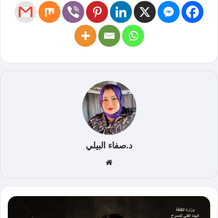
د.صفاء البيلي
موق
ع
الوي
ب