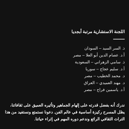
اللجنة الاستشارية مرتبة أبجديا
ذ. السر السيد – السودان
أ.د. عصام الدين أبو العلا – مصر
ذ. سامي الزهراني – السعودية
أ.د. سليم عجاج – سوريا
د. محمد الخطيب – مصر
د. مهند العميدي – العراق
أ.د. ياسمين فراج – مصر
ندرك أنه بفضل قدرته على إلهام الجماهير وتأثيره العميق على ثقافاتنا،
يظل المسرح ركيزة أساسية في عالم الفن. دعونا نستمتع ونستفيد من هذا
التراث الثقافي الرائع وندعم دوره المهم في إثراء حياتنا.