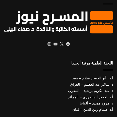
X
فيسبوك
يوتيوب
انستقرام
اللجنة العلمية مرتبة أبجديا
أ.د . أبو الحسن سلام – مصر
د. شاكر عبد العظيم – العراق
د. عبد الكريم برشيد – المغرب
أ.د. لخضر المنصوري – الجزائر
د. مروة مهدي – ألمانيا
أ.د. هشام زين الدين – لبنان