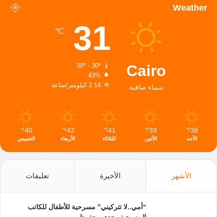
Weather
31
℃
Cairo
38º - 30º
43%
2.14 كيلومتر/ساعة
سماء صافية
40
42
41
39
38
℃
℃
℃
℃
℃
الأحد
الأثنين
الثلاثاء
الأربعاء
الخميس
الأشهر
الأخيرة
تعليقات
“أمي..لا تتركيني” مسرحية للأطفال للكاتب
المصري: مجدي محفوظ