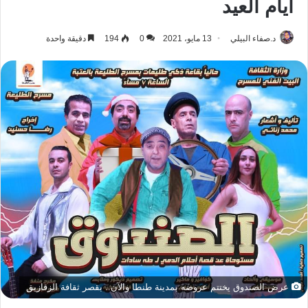
أيام العيد
د.صفاء البيلي
13 مايو، 2021
0
194
دقيقة واحدة
عرض الصندوق يختتم عروضه بمدينة طنطا والآن.. بقصر ثقافة الزقازيق