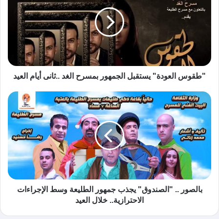
"طقوس العودة" يستقبل الجمهور بمسرح الغد ..ثانى أيام العيد
بالصور .. "الصندوق" يجذب جمهور الطليعة وسط الإجراءات
الاحترازية.. خلال العيد