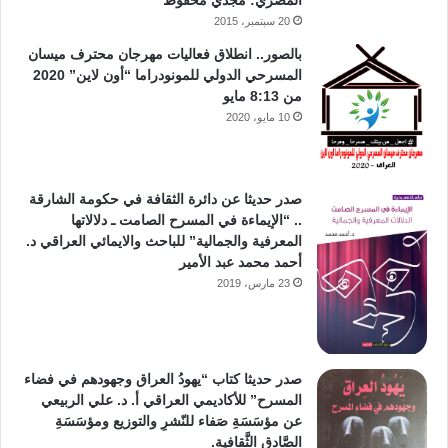
20 سبتمبر، 2015
بالصور.. انطلاق فعاليات مهرجان محترف ميسان
المسرحي الدولي للمونودراما “أون لاين” 2020
من 8:13 مايو
10 مايو، 2020
صدر حديثا عن دائرة الثقافة في حكومة الشارقة
.. “الإيماءة في المسرح الصامت ـ دلالاتها
المعرفية والجمالية” للباحث والايمائي العراقي د.
أحمد محمد عبد الأمير
23 مارس، 2019
صدر حديثا كتاب “يهودُ العراق وجهودهم في فضاء
المسرح” للأكاديمي العراقي أ. د. علي الربيعي
عن مؤسَسَةِ صَفاء للنّشرِ والتوزيع ومؤسَسَةِ
الصَّادق الثَّقافية.