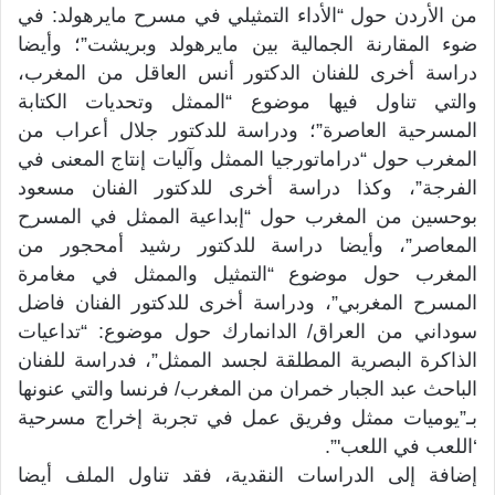
من الأردن حول “الأداء التمثيلي في مسرح مايرهولد: في
ضوء المقارنة الجمالية بين مايرهولد وبريشت”؛ وأيضا
دراسة أخرى للفنان الدكتور أنس العاقل من المغرب،
والتي تناول فيها موضوع “الممثل وتحديات الكتابة
المسرحية العاصرة”؛ ودراسة للدكتور جلال أعراب من
المغرب حول “دراماتورجيا الممثل وآليات إنتاج المعنى في
الفرجة”، وكذا دراسة أخرى للدكتور الفنان مسعود
بوحسين من المغرب حول “إبداعية الممثل في المسرح
المعاصر”، وأيضا دراسة للدكتور رشيد أمحجور من
المغرب حول موضوع “التمثيل والممثل في مغامرة
المسرح المغربي”، ودراسة أخرى للدكتور الفنان فاضل
سوداني من العراق/ الدانمارك حول موضوع: “تداعيات
الذاكرة البصرية المطلقة لجسد الممثل”، فدراسة للفنان
الباحث عبد الجبار خمران من المغرب/ فرنسا والتي عنونها
بـ”يوميات ممثل وفريق عمل في تجربة إخراج مسرحية
‘اللعب في اللعب'”.
إضافة إلى الدراسات النقدية، فقد تناول الملف أيضا