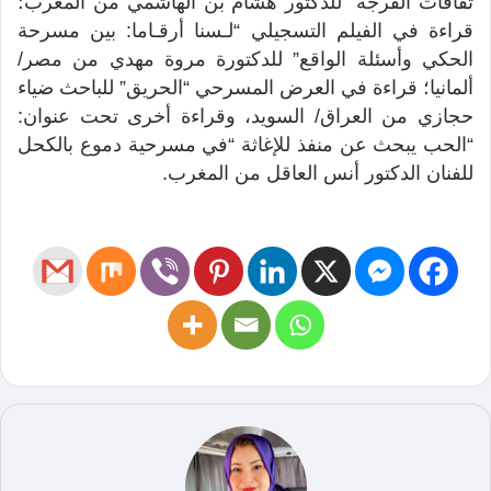
ثقافات الفرجة” للدكتور هشام بن الهاشمي من المغرب؛
قراءة في الفيلم التسجيلي “لـسنا أرقـاما: بين مسرحة
الحكي وأسئلة الواقع” للدكتورة مروة مهدي من مصر/
ألمانيا؛ قراءة في العرض المسرحي “الحريق” للباحث ضياء
حجازي من العراق/ السويد، وقراءة أخرى تحت عنوان:
“الحب يبحث عن منفذ للإغاثة “في مسرحية دموع بالكحل
للفنان الدكتور أنس العاقل من المغرب.