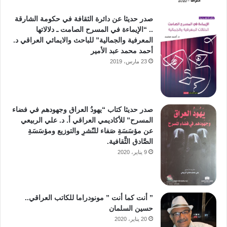
صدر حديثا عن دائرة الثقافة في حكومة الشارقة
.. “الإيماءة في المسرح الصامت ـ دلالاتها
المعرفية والجمالية” للباحث والايمائي العراقي د.
أحمد محمد عبد الأمير
23 مارس، 2019
صدر حديثا كتاب “يهودُ العراق وجهودهم في فضاء
المسرح” للأكاديمي العراقي أ. د. علي الربيعي
عن مؤسَسَةِ صَفاء للنّشرِ والتوزيع ومؤسَسَةِ
الصَّادق الثَّقافية.
9 يناير، 2020
” أنت كما أنت ” مونودراما للكاتب العراقي..
حسين السلمان
20 يناير، 2020