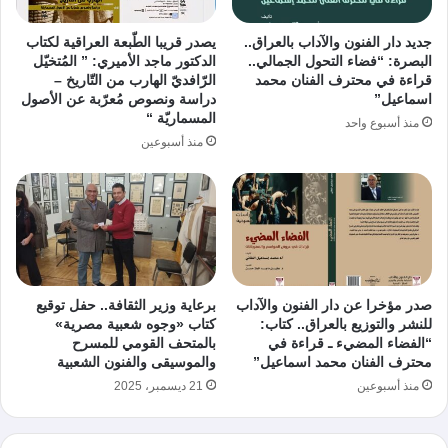
جديد دار الفنون والآداب بالعراق..
يصدر قريبا الطّبعة العراقية لكتاب
البصرة: “فضاء التحول الجمالي..
الدكتور ماجد الأميري: ” المُتخيّل
قراءة في محترف الفنان محمد
الرّافديّ الهارب من التّاريخ –
اسماعيل”
دراسة ونصوص مُعرّبة عن الأصول
المسماريّة “
منذ أسبوع واحد
منذ أسبوعين
صدر مؤخرا عن دار الفنون والآداب
برعاية وزير الثقافة.. حفل توقيع
للنشر والتوزيع بالعراق.. كتاب:
كتاب «وجوه شعبية مصرية»
“الفضاء المضيء ـ قراءة في
بالمتحف القومي للمسرح
محترف الفنان محمد اسماعيل”
والموسيقى والفنون الشعبية
منذ أسبوعين
21 ديسمبر، 2025