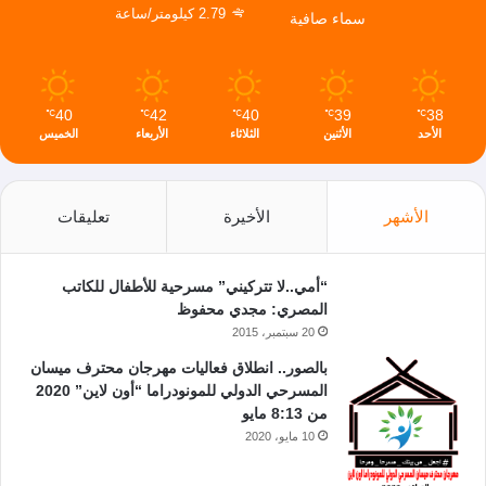
2.79 كيلومتر/ساعة
سماء صافية
40
42
40
39
38
℃
℃
℃
℃
℃
الأحد
الأثنين
الثلاثاء
الأربعاء
الخميس
الأشهر
الأخيرة
تعليقات
“أمي..لا تتركيني” مسرحية للأطفال للكاتب
المصري: مجدي محفوظ
20 سبتمبر، 2015
بالصور.. انطلاق فعاليات مهرجان محترف ميسان
المسرحي الدولي للمونودراما “أون لاين” 2020
من 8:13 مايو
10 مايو، 2020