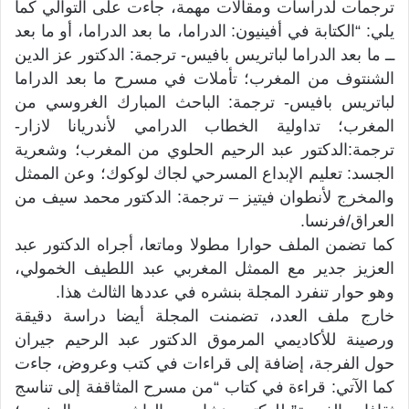
ترجمات لدراسات ومقالات مهمة، جاءت على التوالي كما
يلي: “الكتابة في أفينيون: الدراما، ما بعد الدراما، أو ما بعد
ــ ما بعد الدراما لباتريس بافيس- ترجمة: الدكتور عز الدين
الشنتوف من المغرب؛ تأملات في مسرح ما بعد الدراما
لباتريس بافيس- ترجمة: الباحث المبارك الغروسي من
المغرب؛ تداولية الخطاب الدرامي لأندريانا لازار-
ترجمة:الدكتور عبد الرحيم الحلوي من المغرب؛ وشعرية
الجسد: تعليم الإبداع المسرحي لجاك لوكوك؛ وعن الممثل
والمخرج لأنطوان فيتيز – ترجمة: الدكتور محمد سيف من
العراق/فرنسا.
كما تضمن الملف حوارا مطولا وماتعا، أجراه الدكتور عبد
العزيز جدير مع الممثل المغربي عبد اللطيف الخمولي،
وهو حوار تنفرد المجلة بنشره في عددها الثالث هذا.
خارج ملف العدد، تضمنت المجلة أيضا دراسة دقيقة
ورصينة للأكاديمي المرموق الدكتور عبد الرحيم جيران
حول الفرجة، إضافة إلى قراءات في كتب وعروض، جاءت
كما الآتي: قراءة في كتاب “من مسرح المثاقفة إلى تناسج