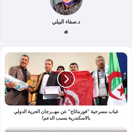
د.صفاء البيلي
موق
ع
الوي
ب
غياب مسرحية "فورماتاج" عن مهــرجان الحرية الدولي
بالاسكندرية بسبب الدعم!