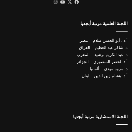
X
فيسبوك
يوتيوب
انستقرام
اللجنة العلمية مرتبة أبجديا
أ.د . أبو الحسن سلام – مصر
د. شاكر عبد العظيم – العراق
د. عبد الكريم برشيد – المغرب
أ.د. لخضر المنصوري – الجزائر
د. مروة مهدي – ألمانيا
أ.د. هشام زين الدين – لبنان
اللجنة الاستشارية مرتبة أبجديا