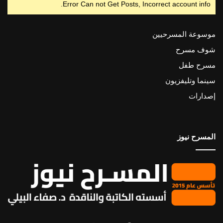
Error Can not Get Posts, Incorrect account info.
موسوعة المسرحيين
شوف مسرح
مسرح طفل
سينما وتليفزيون
إصدارات
المسرح نيوز