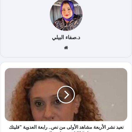
د.صفاء البيلي
موق
ع
الوي
ب
نعيد نشر الأربعة مشاهد الأولى من نص.. رابعة العدوية "فليتك