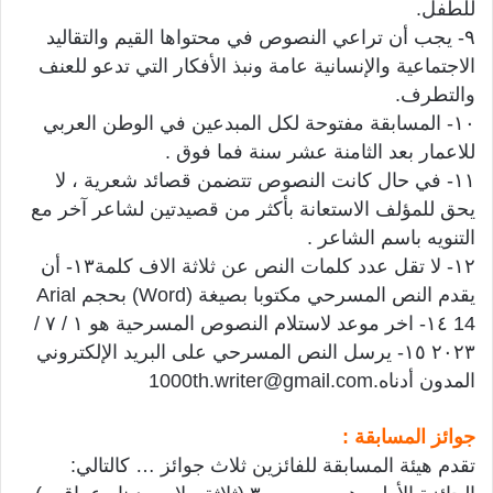
للطفل.
٩- يجب أن تراعي النصوص في محتواها القيم والتقاليد
الاجتماعية والإنسانية عامة ونبذ الأفكار التي تدعو للعنف
والتطرف.
١٠- المسابقة مفتوحة لكل المبدعين في الوطن العربي
للاعمار بعد الثامنة عشر سنة فما فوق .
١١- في حال كانت النصوص تتضمن قصائد شعرية ، لا
يحق للمؤلف الاستعانة بأكثر من قصيدتين لشاعر آخر مع
التنويه باسم الشاعر .
١٢- لا تقل عدد كلمات النص عن ثلاثة الاف كلمة١٣- أن
يقدم النص المسرحي مكتوبا بصيغة (Word) بحجم Arial
14 ١٤- اخر موعد لاستلام النصوص المسرحية هو ١ / ٧ /
٢٠٢٣ ١٥- يرسل النص المسرحي على البريد الإلكتروني
المدون أدناه.1000th.writer@gmail.com
جوائز المسابقة :
تقدم هيئة المسابقة للفائزين ثلاث جوائز … كالتالي: