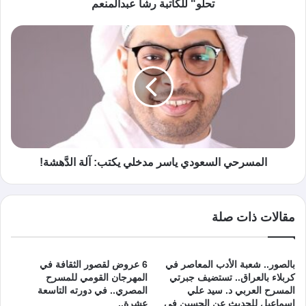
تحلو" للكاتبة رشا عبدالمنعم
المسرحي السعودي ياسر مدخلي يكتب: آلة الدَّهشة!
مقالات ذات صلة
بالصور.. شعبة الأدب المعاصر في
6 عروض لقصور الثقافة في
كربلاء بالعراق.. تستضيف جبرتي
المهرجان القومي للمسرح
المسرح العربي د. سيد علي
المصري.. في دورته التاسعة
إسماعيل للحديث عن الحسين في
عشرة..