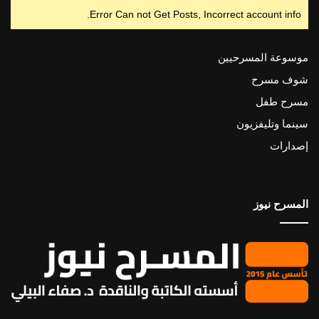
Error Can not Get Posts, Incorrect account info.
موسوعة المسرحيين
شوف مسرح
مسرح طفل
سينما وتليفزيون
إصدارات
المسرح نيوز