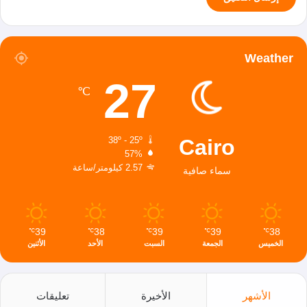
Weather
27
℃
Cairo
38º - 25º
57%
2.57 كيلومتر/ساعة
سماء صافية
39
38
39
39
38
℃
℃
℃
℃
℃
الخميس
الجمعة
السبت
الأحد
الأثنين
الأشهر
الأخيرة
تعليقات