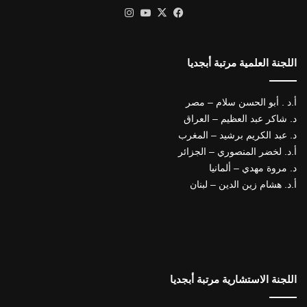
X
فيسبوك
يوتيوب
انستقرام
اللجنة العلمية مرتبة أبجديا
أ.د . أبو الحسن سلام – مصر
د. شاكر عبد العظيم – العراق
د. عبد الكريم برشيد – المغرب
أ.د. لخضر المنصوري – الجزائر
د. مروة مهدي – ألمانيا
أ.د. هشام زين الدين – لبنان
اللجنة الاستشارية مرتبة أبجديا