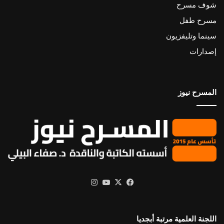
شوف مسرح
مسرح طفل
سينما وتليفزيون
إصدارات
المسرح نيوز
X
فيسبوك
يوتيوب
انستقرام
اللجنة العلمية مرتبة أبجديا