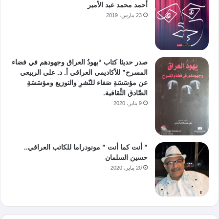
أحمد محمد عبد الأمير
23 مارس، 2019
صدر حديثا كتاب “يهودُ العراق وجهودهم في فضاء
المسرح” للأكاديمي العراقي أ. د. علي الربيعي
عن مؤسَسَةِ صَفاء للنّشرِ والتوزيع ومؤسَسَةِ
الصَّادق الثَّقافية.
9 يناير، 2020
” أنت كما أنت ” مونودراما للكاتب العراقي..
حسين السلمان
20 يناير، 2020