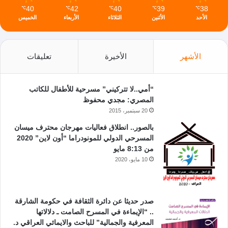
40
42
40
39
38
℃
℃
℃
℃
℃
الأحد
الأثنين
الثلاثاء
الأربعاء
الخميس
الأشهر
الأخيرة
تعليقات
“أمي..لا تتركيني” مسرحية للأطفال للكاتب
المصري: مجدي محفوظ
20 سبتمبر، 2015
بالصور.. انطلاق فعاليات مهرجان محترف ميسان
المسرحي الدولي للمونودراما “أون لاين” 2020
من 8:13 مايو
10 مايو، 2020
صدر حديثا عن دائرة الثقافة في حكومة الشارقة
.. “الإيماءة في المسرح الصامت ـ دلالاتها
المعرفية والجمالية” للباحث والايمائي العراقي د.