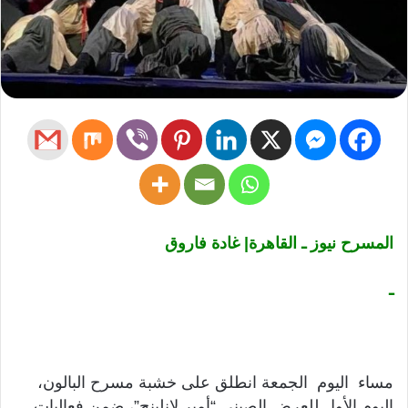
المسرح نيوز ـ القاهرة| غادة فاروق
ـ
مساء اليوم الجمعة انطلق على خشبة مسرح البالون،
اليوم الأول للعرض الصيني “أمير لانلينج”، ضمن فعاليات