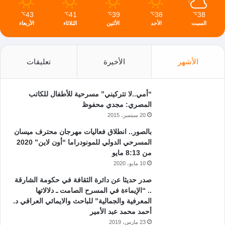
43
41
39
38
38
℃
℃
℃
℃
℃
السبت
الأحد
الأثنين
الثلاثاء
الأربعاء
الأشهر
الأخيرة
تعليقات
“أمي..لا تتركيني” مسرحية للأطفال للكاتب
المصري: مجدي محفوظ
20 سبتمبر، 2015
بالصور.. انطلاق فعاليات مهرجان محترف ميسان
المسرحي الدولي للمونودراما “أون لاين” 2020
من 8:13 مايو
10 مايو، 2020
صدر حديثا عن دائرة الثقافة في حكومة الشارقة
.. “الإيماءة في المسرح الصامت ـ دلالاتها
المعرفية والجمالية” للباحث والايمائي العراقي د.
أحمد محمد عبد الأمير
23 مارس، 2019