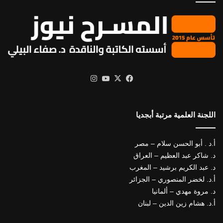
X
فيسبوك
يوتيوب
انستقرام
اللجنة العلمية مرتبة أبجديا
أ.د . أبو الحسن سلام – مصر
د. شاكر عبد العظيم – العراق
د. عبد الكريم برشيد – المغرب
أ.د. لخضر المنصوري – الجزائر
د. مروة مهدي – ألمانيا
أ.د. هشام زين الدين – لبنان