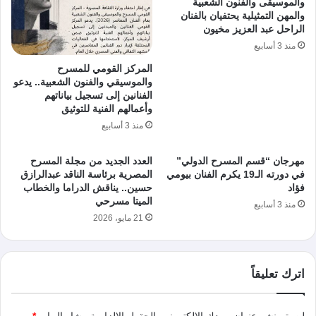
والموسيقى والفنون الشعبية
والمهن التمثيلية يحتفيان بالفنان
الراحل عبد العزيز مخيون
منذ 3 أسابيع
المركز القومي للمسرح
والموسيقي والفنون الشعبية.. يدعو
الفنانين إلى تسجيل بياناتهم
وأعمالهم الفنية للتوثيق
منذ 3 أسابيع
مهرجان “قسم المسرح الدولي”
العدد الجديد من مجلة المسرح
في دورته الـ19 يكرم الفنان بيومي
المصرية برئاسة الناقد عبدالرازق
فؤاد
حسين.. يناقش الدراما والخطاب
الميتا مسرحي
منذ 3 أسابيع
21 مايو، 2026
اترك تعليقاً
لن يتم نشر عنوان بريدك الإلكتروني.
الحقول الإلزامية مشار إليها بـ
*