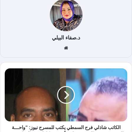
د.صفاء البيلي
موق
ع
الوي
ب
الكاتب شاذلي فرح السمطي يكتب للمسرح نيوز: “واحـــة