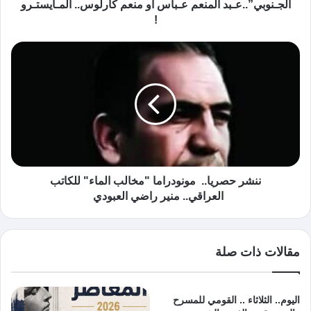
الجـنوبي”..عـبد المنعم عـباس أو منعم كارلوس.. المـايستـرو
!
ننشر حصريا.. مونودراما "مخالب الماء" للكاتب
العراقي.. منير راضي العبودي
مقالات ذات صلة
اليوم.. الثلاثاء .. القومي للمسرح