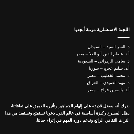
اللجنة الاستشارية مرتبة أبجديا
ذ. السر السيد – السودان
أ.د. عصام الدين أبو العلا – مصر
ذ. سامي الزهراني – السعودية
أ.د. سليم عجاج – سوريا
د. محمد الخطيب – مصر
د. مهند العميدي – العراق
أ.د. ياسمين فراج – مصر
ندرك أنه بفضل قدرته على إلهام الجماهير وتأثيره العميق على ثقافاتنا،
يظل المسرح ركيزة أساسية في عالم الفن. دعونا نستمتع ونستفيد من هذا
التراث الثقافي الرائع وندعم دوره المهم في إثراء حياتنا.