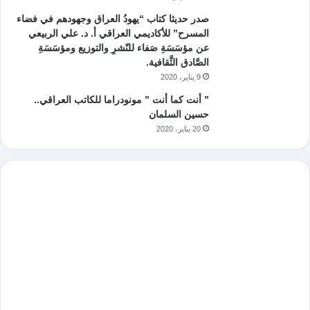
صدر حديثا كتاب “يهودُ العراق وجهودهم في فضاء
المسرح” للأكاديمي العراقي أ. د. علي الربيعي
عن مؤسَسَةِ صَفاء للنّشرِ والتوزيع ومؤسَسَةِ
الصَّادق الثَّقافية.
9 يناير، 2020
” أنت كما أنت ” مونودراما للكاتب العراقي..
حسين السلمان
20 يناير، 2020