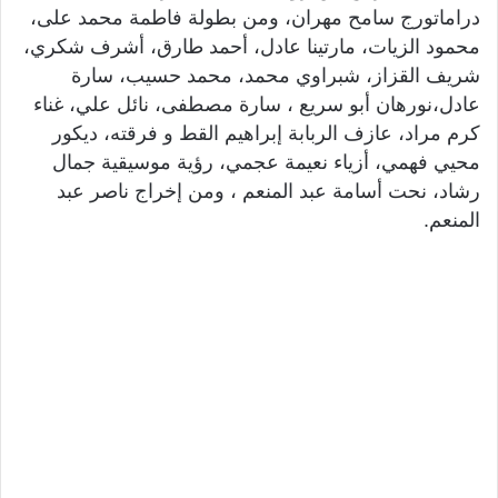
دراماتورج سامح مهران، ومن بطولة فاطمة محمد على،
محمود الزيات، مارتينا عادل، أحمد طارق، أشرف شكري،
شريف القزاز، شبراوي محمد، محمد حسيب، سارة
عادل،نورهان أبو سريع ، سارة مصطفى، نائل علي، غناء
كرم مراد، عازف الربابة إبراهيم القط و فرقته، ديكور
محيي فهمي، أزياء نعيمة عجمي، رؤية موسيقية جمال
رشاد، نحت أسامة عبد المنعم ، ومن إخراج ناصر عبد
المنعم.