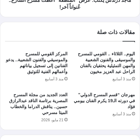
ماجد درندش يكتب: عرض "المنطقة" أعطت مسرح الشارع..
عُنواناً آخر!
مقالات ذات صلة
اليوم.. الثلاثاء .. القومي للمسرح
المركز القومي للمسرح
والموسيقى والفنون الشعبية
والموسيقي والفنون الشعبية.. يدعو
والمهن التمثيلية يحتفيان بالفنان
الفنانين إلى تسجيل بياناتهم
الراحل عبد العزيز مخيون
وأعمالهم الفنية للتوثيق
منذ 3 أسابيع
منذ 3 أسابيع
مهرجان “قسم المسرح الدولي”
العدد الجديد من مجلة المسرح
في دورته الـ19 يكرم الفنان بيومي
المصرية برئاسة الناقد عبدالرازق
فؤاد
حسين.. يناقش الدراما والخطاب
الميتا مسرحي
منذ 3 أسابيع
21 مايو، 2026