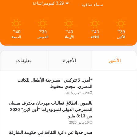
3.29 كيلومتر/ساعة
سماء صافية
40
39
40
40
39
℃
℃
℃
℃
℃
الأثنين
الثلاثاء
الأربعاء
الخميس
الجمعة
الأشهر
الأخيرة
تعليقات
“أمي..لا تتركيني” مسرحية للأطفال للكاتب
المصري: مجدي محفوظ
20 سبتمبر، 2015
بالصور.. انطلاق فعاليات مهرجان محترف ميسان
المسرحي الدولي للمونودراما “أون لاين” 2020
من 8:13 مايو
10 مايو، 2020
صدر حديثا عن دائرة الثقافة في حكومة الشارقة