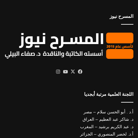
المسرح نيوز
X
فيسبوك
يوتيوب
انستقرام
اللجنة العلمية مرتبة أبجديا
أ.د . أبو الحسن سلام – مصر
د. شاكر عبد العظيم – العراق
د. عبد الكريم برشيد – المغرب
أ.د. لخضر المنصوري – الجزائر