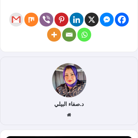
د.صفاء البيلي
موق
ع
الوي
ب