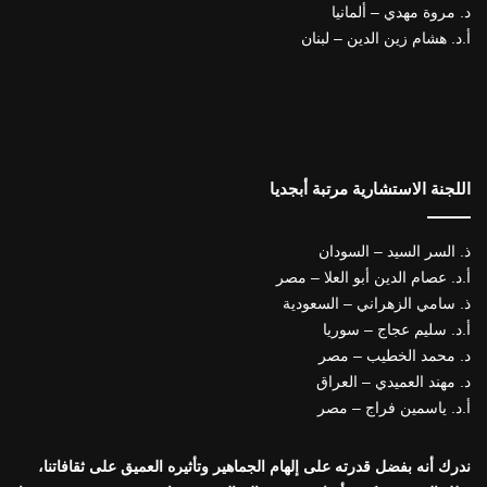
د. مروة مهدي – ألمانيا
أ.د. هشام زين الدين – لبنان
اللجنة الاستشارية مرتبة أبجديا
ذ. السر السيد – السودان
أ.د. عصام الدين أبو العلا – مصر
ذ. سامي الزهراني – السعودية
أ.د. سليم عجاج – سوريا
د. محمد الخطيب – مصر
د. مهند العميدي – العراق
أ.د. ياسمين فراج – مصر
ندرك أنه بفضل قدرته على إلهام الجماهير وتأثيره العميق على ثقافاتنا،