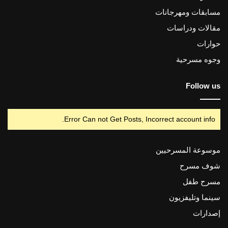
مسابقات ومهرجانات
مقالات ودراسات
حوارات
وجوه مسرحية
Follow us
Error Can not Get Posts, Incorrect account info.
موسوعة المسرحيين
شوف مسرح
مسرح طفل
سينما وتليفزيون
إصدارات