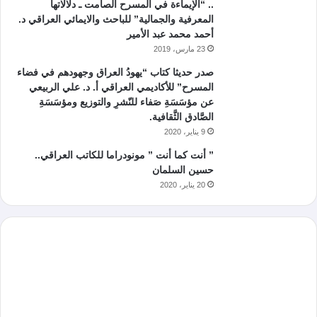
.. “الإيماءة في المسرح الصامت ـ دلالاتها
المعرفية والجمالية” للباحث والايمائي العراقي د.
أحمد محمد عبد الأمير
23 مارس، 2019
صدر حديثا كتاب “يهودُ العراق وجهودهم في فضاء
المسرح” للأكاديمي العراقي أ. د. علي الربيعي
عن مؤسَسَةِ صَفاء للنّشرِ والتوزيع ومؤسَسَةِ
الصَّادق الثَّقافية.
9 يناير، 2020
” أنت كما أنت ” مونودراما للكاتب العراقي..
حسين السلمان
20 يناير، 2020