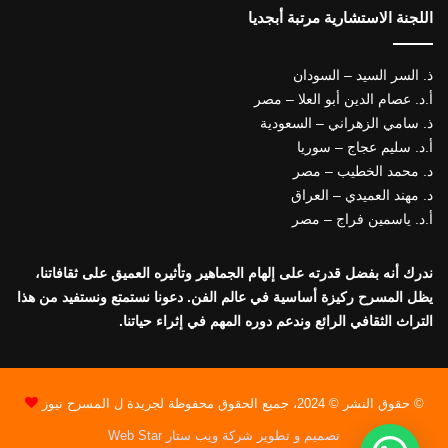
اللجنة الاستشارية مرتبة أبجديا
ذ. السر السيد – السودان
أ.د. عصام الدين أبو العلا – مصر
ذ. سامي الزهراني – السعودية
أ.د. سليم عجاج – سوريا
د. محمد الخطيب – مصر
د. مهند العميدي – العراق
أ.د. ياسمين فراج – مصر
ندرك أنه بفضل قدرته على إلهام الجماهير وتأثيره العميق على ثقافاتنا،
يظل المسرح ركيزة أساسية في عالم الفن. دعونا نستمتع ونستفيد من هذا
التراث الثقافي الرائع وندعم دوره المهم في إثراء حياتنا.
© حقوق النشر © 2024، جميع الحقوق محفوظة لجريدة ل المسرح نيوز
تصميم و تطوير شركة ويب ستار Web Star