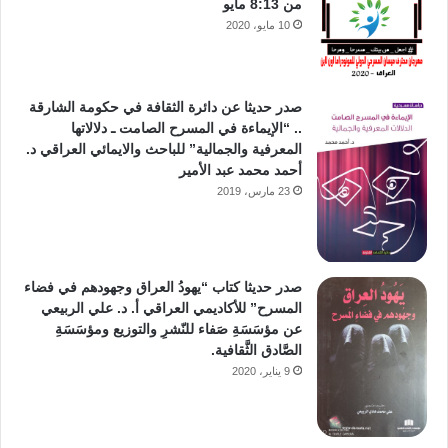
من 8:13 مايو
10 مايو، 2020
صدر حديثا عن دائرة الثقافة في حكومة الشارقة
.. “الإيماءة في المسرح الصامت ـ دلالاتها
المعرفية والجمالية” للباحث والايمائي العراقي د.
أحمد محمد عبد الأمير
23 مارس، 2019
صدر حديثا كتاب “يهودُ العراق وجهودهم في فضاء
المسرح” للأكاديمي العراقي أ. د. علي الربيعي
عن مؤسَسَةِ صَفاء للنّشرِ والتوزيع ومؤسَسَةِ
الصَّادق الثَّقافية.
9 يناير، 2020