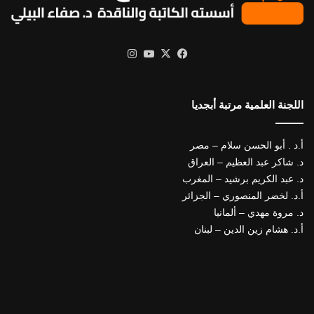
X
فيسبوك
يوتيوب
انستقرام
اللجنة العلمية مرتبة أبجديا
أ.د . أبو الحسن سلام – مصر
د. شاكر عبد العظيم – العراق
د. عبد الكريم برشيد – المغرب
أ.د. لخضر المنصوري – الجزائر
د. مروة مهدي – ألمانيا
أ.د. هشام زين الدين – لبنان