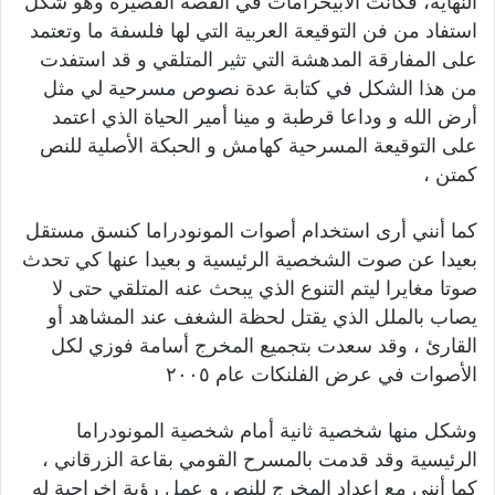
النهاية، فكانت الابيحرامات في القصة القصيرة وهو شكل
استفاد من فن التوقيعة العربية التي لها فلسفة ما وتعتمد
على المفارقة المدهشة التي تثير المتلقي و قد استفدت
من هذا الشكل في كتابة عدة نصوص مسرحية لي مثل
أرض الله و وداعا قرطبة و مينا أمير الحياة الذي اعتمد
على التوقيعة المسرحية كهامش و الحبكة الأصلية للنص
كمتن ،
كما أنني أرى استخدام أصوات المونودراما كنسق مستقل
بعيدا عن صوت الشخصية الرئيسية و بعيدا عنها كي تحدث
صوتا مغايرا ليتم التنوع الذي يبحث عنه المتلقي حتى لا
يصاب بالملل الذي يقتل لحظة الشغف عند المشاهد أو
القارئ ، وقد سعدت بتجميع المخرج أسامة فوزي لكل
الأصوات في عرض الفلنكات عام ٢٠٠٥
وشكل منها شخصية ثانية أمام شخصية المونودراما
الرئيسية وقد قدمت بالمسرح القومي بقاعة الزرقاني ،
كما أنني مع إعداد المخرج للنص و عمل رؤية إخراجية له