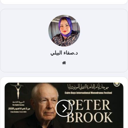
د.صفاء البيلي
موق
ع
الوي
ب