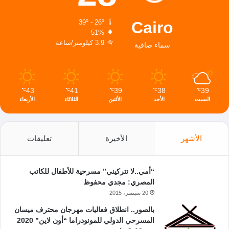
Cairo
39º - 26º
51%
3.9 كيلومتر/ساعة
سماء صافية
43
41
39
38
39
℃
℃
℃
℃
℃
السبت
الأحد
الأثنين
الثلاثاء
الأربعاء
الأشهر
الأخيرة
تعليقات
“أمي..لا تتركيني” مسرحية للأطفال للكاتب
المصري: مجدي محفوظ
20 سبتمبر، 2015
بالصور.. انطلاق فعاليات مهرجان محترف ميسان
المسرحي الدولي للمونودراما “أون لاين” 2020