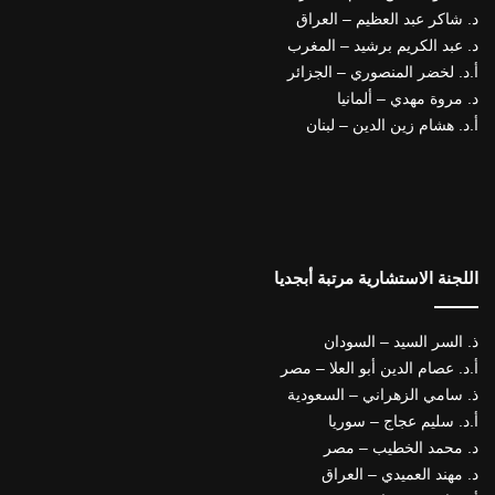
د. شاكر عبد العظيم – العراق
د. عبد الكريم برشيد – المغرب
أ.د. لخضر المنصوري – الجزائر
د. مروة مهدي – ألمانيا
أ.د. هشام زين الدين – لبنان
اللجنة الاستشارية مرتبة أبجديا
ذ. السر السيد – السودان
أ.د. عصام الدين أبو العلا – مصر
ذ. سامي الزهراني – السعودية
أ.د. سليم عجاج – سوريا
د. محمد الخطيب – مصر
د. مهند العميدي – العراق