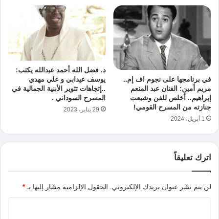
د. فضل الله أحمد عبدالله يكتب:
في برنامجها على نجوم اف إم..
يوسف عيدابي و علي مهدي
مريم أمين: الفنان عبد المنعم
..إتجاهات تثوير الأبنية الجمالية في
إبراهيم.. أخلص للفن وشيعت
المسرح السوداني .
جنازته من المسرح القومي!
29 يناير، 2023
1 أبريل، 2024
اترك تعليقاً
لن يتم نشر عنوان بريدك الإلكتروني.
الحقول الإلزامية مشار إليها بـ
*
ا