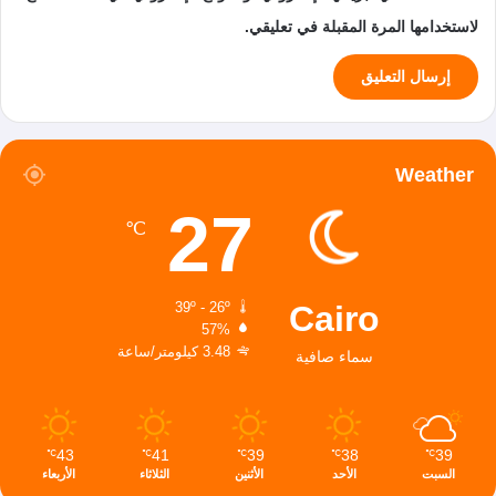
لاستخدامها المرة المقبلة في تعليقي.
Weather
27
℃
Cairo
39º - 26º
57%
3.48 كيلومتر/ساعة
سماء صافية
43
41
39
38
39
℃
℃
℃
℃
℃
السبت
الأحد
الأثنين
الثلاثاء
الأربعاء