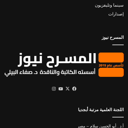
سينما وتليفزيون
إصدارات
المسرح نيوز
X
فيسبوك
يوتيوب
انستقرام
اللجنة العلمية مرتبة أبجديا
أ.د . أبو الحسن سلام – مصر