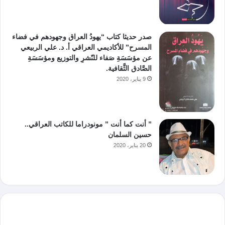
صدر حديثا كتاب “يهودُ العراق وجهودهم في فضاء
المسرح” للأكاديمي العراقي أ. د. علي الربيعي
عن مؤسَسَةِ صَفاء للنّشرِ والتوزيع ومؤسَسَةِ
الصَّادق الثَّقافية.
9 يناير، 2020
” أنت كما أنت ” مونودراما للكاتب العراقي..
حسين السلمان
20 يناير، 2020