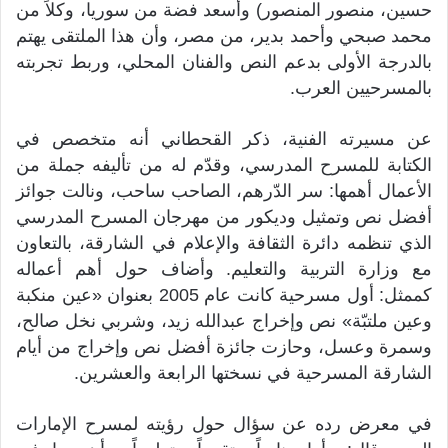
حسين، منصور المنصور) وأسعد فضة من سوريا، وكلاً من
محمد صبحي وأحمد بدير، من مصر، وأن هذا الملتقى يهتم
بالدرجة الأولى بدعم النص والفنان المحلي، وربط تجربته
بالمسرحيين العرب.‬
‫عن مسيرته الفنية، ذكر القحطاني أنه متخصص في
الكتابة للمسرح المدرسي، وقدّم له من تأليفه جملة من
الأعمال أهمها: سر الدّرهم، الصاحب ساحب، ونالت جوائز
أفضل نص وتمثيل وديكور من مهرجان المسرح المدرسي
الذي تنظمه دائرة الثقافة والإعلام في الشارقة، بالتعاون
مع وزارة التربية والتعليم. وأضاف حول أهم أعماله
كممثل: أول مسرحية كانت عام 2005 بعنوان «عين منكبة
وعين ملتبّة» نص وإخراج عبدالله زيد، وشربي نخل صالح،
وسمرة وعسل، وحازت جائزة أفضل نص وإخراج من أيام
الشارقة المسرحية في نسختها الرابعة والعشرين.‬
‫‫في معرض رده عن سؤال حول رؤيته لمسرح الإمارات