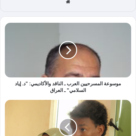
موق
ع
الوي
ب
موسوعة المسرحيين العرب ـ الناقد والأكاديمي: "د. إياد
السلامي" ـ العراق