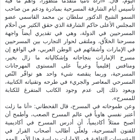
اليوم، قال: «أراه نامياً متقدماً متطوراً، وأهم ما فيه
تأسيس أيام الشارقة المسرحية بمبادرة ودعم من صاحب
السمو الشيخ الدكتور سلطان بن محمد القاسمي عضو
المجلس الأعلى حاكم الشارقة الذي حقق الكثير من أحلام
المسرحيين في الدولة، وهي في تقديري أيضاً واجهة
مسرحنا الخلاّق، وملتقى لحوار التجارب بين المسرحيين
في الإمارات وأشقائهم في الوطن العربي، في الواقع إن
مسرح الإمارات بنجاحاته وإشكالياته ما زال بخير،
ومنافس إقليمياً وعربياً على المستوى المهرجانات
المسرحية، وربما ينقصه شيء واحد هو توافّر النّص
المسرحي المعاصر والجريء في طرحه وتقنياته الكتابية،
ويعود ذلك إلى عدم وجود الكاتب المتفرغ للكتابة
للمسرح».‬
‫وعن طموحاته في المسرح، قال القحطاني: «أنا ما زلت
أعتبر نفسي هاوياً في عالم المسرح الصعب، وأطمح أن
أصبح ممثلاً أكاديمياً، أن أدرس المسرح في أكاديمية
للفنون المسرحية، ولعلّي أطالب أصحاب القرار في
المؤسسات الثقافية في الإمارات بدراسة هذا الأمر المهم