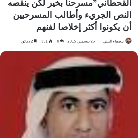
القحطاني”مسرحنا بخير لكن ينقصه
النص الجريء وأطالب المسرحيين
أن يكونوا أكثر إخلاصا لفنهم
د.صفاء البيلي
25 ديسمبر، 2015
0
351
2 دقائق