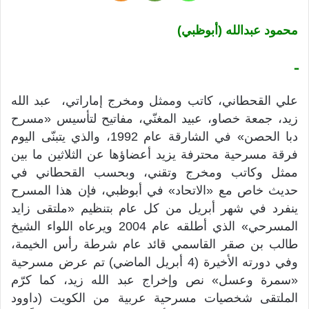
محمود عبدالله (أبوظبي)
ـ
علي القحطاني، كاتب وممثل ومخرج إماراتي، عبد الله
زيد، جمعة خصاو، عبيد المغنّي، مفاتيح لتأسيس «مسرح
دبا الحصن» في الشارقة عام 1992، والذي يتبنّى اليوم
فرقة مسرحية محترفة يزيد أعضاؤها عن الثلاثين ما بين
ممثل وكاتب ومخرج وتقني، وبحسب القحطاني في
حديث خاص مع «الاتحاد» في أبوظبي، فإن هذا المسرح
ينفرد في شهر أبريل من كل عام بتنظيم «ملتقى زايد
المسرحي» الذي أطلقه عام 2004 ويرعاه اللواء الشيخ
طالب بن صقر القاسمي قائد عام شرطة رأس الخيمة،
وفي دورته الأخيرة (4 أبريل الماضي) تم عرض مسرحية
«سمرة وعسل» نص وإخراج عبد الله زيد، كما كرّم
الملتقى شخصيات مسرحية عربية من الكويت (داوود