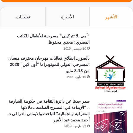
الأشهر
الأخيرة
تعليقات
“أمي..لا تتركيني” مسرحية للأطفال للكاتب
المصري: مجدي محفوظ
20 سبتمبر، 2015
بالصور.. انطلاق فعاليات مهرجان محترف ميسان
المسرحي الدولي للمونودراما “أون لاين” 2020
من 8:13 مايو
10 مايو، 2020
صدر حديثا عن دائرة الثقافة في حكومة الشارقة
.. “الإيماءة في المسرح الصامت ـ دلالاتها
المعرفية والجمالية” للباحث والايمائي العراقي د.
أحمد محمد عبد الأمير
23 مارس، 2019