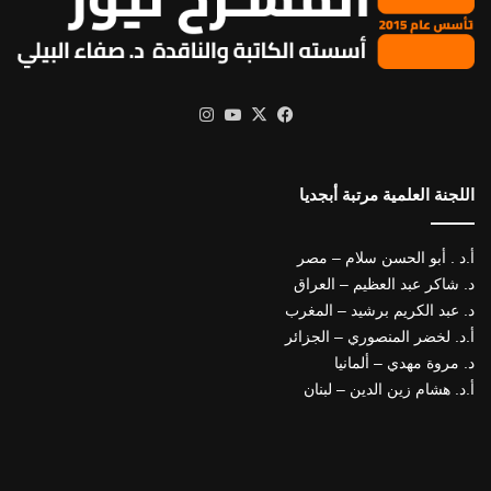
X
فيسبوك
يوتيوب
انستقرام
اللجنة العلمية مرتبة أبجديا
أ.د . أبو الحسن سلام – مصر
د. شاكر عبد العظيم – العراق
د. عبد الكريم برشيد – المغرب
أ.د. لخضر المنصوري – الجزائر
د. مروة مهدي – ألمانيا
أ.د. هشام زين الدين – لبنان