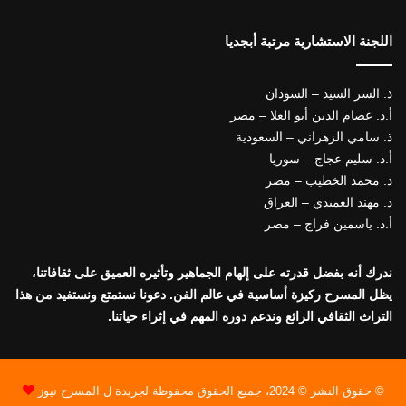
اللجنة الاستشارية مرتبة أبجديا
ذ. السر السيد – السودان
أ.د. عصام الدين أبو العلا – مصر
ذ. سامي الزهراني – السعودية
أ.د. سليم عجاج – سوريا
د. محمد الخطيب – مصر
د. مهند العميدي – العراق
أ.د. ياسمين فراج – مصر
ندرك أنه بفضل قدرته على إلهام الجماهير وتأثيره العميق على ثقافاتنا،
يظل المسرح ركيزة أساسية في عالم الفن. دعونا نستمتع ونستفيد من هذا
التراث الثقافي الرائع وندعم دوره المهم في إثراء حياتنا.
© حقوق النشر © 2024، جميع الحقوق محفوظة لجريدة ل المسرح نيوز