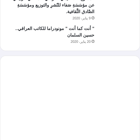
عن مؤسَسَةِ صَفاء للنّشرِ والتوزيع ومؤسَسَةِ
الصَّادق الثَّقافية.
9 يناير، 2020
” أنت كما أنت ” مونودراما للكاتب العراقي..
حسين السلمان
20 يناير، 2020