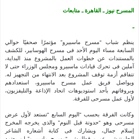
المسرح نيوز ـ القاهرة ـ متابعات
ـ
ينظم شباب “مسرح ماسبيرو” مؤتمرًا صحفيًا حوالي
السابعة مساء اليوم الأحد فى مسرح الهوسابير، للكشف
بالمستندات عن خطوات العمل بالمشروع منذ البداية،
آملين فى تحرك قيادات ماسبيرو ومجلس الوزراء حتى لا
تتفاقم أزمة توقف المشروع بعد الانتهاء من التجهيز له.
ويواصل فريق عمل مسرح ماسبيرو، استعدادهم
وبروفاتهم بأحد استوديوهات اتحاد الإذاعة والتليفزيون،
لأول عمل مسرحى للفرقة.
وكانت الفرقة بحسب “اليوم السابع “تستعد لأول عرض
مسرحى وهو “حدوتة قبل النوم” والذى يخرجه المخرج
إسلام جمال، ويشارك فى كتابة أشعاره الشاعر
الحلمنتيشى عمرو قطامش. “مسرح ماسبيرو” لن يعتمد