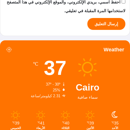
احفظ اسمي، بريدي الإلكتروني، والموقع الإلكتروني في هذا المتصفح
لاستخدامها المرة المقبلة في تعليقي.
Weather
37
℃
Cairo
37º - 30º
25%
2.31 كيلومتر/ساعة
سماء صافية
39
41
40
39
35
℃
℃
℃
℃
℃
الأحد
الأثنين
الثلاثاء
الأربعاء
الخميس