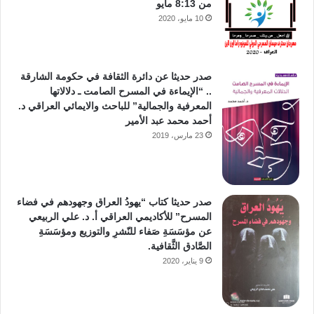
من 8:13 مايو
10 مايو، 2020
صدر حديثا عن دائرة الثقافة في حكومة الشارقة
.. “الإيماءة في المسرح الصامت ـ دلالاتها
المعرفية والجمالية” للباحث والايمائي العراقي د.
أحمد محمد عبد الأمير
23 مارس، 2019
صدر حديثا كتاب “يهودُ العراق وجهودهم في فضاء
المسرح” للأكاديمي العراقي أ. د. علي الربيعي
عن مؤسَسَةِ صَفاء للنّشرِ والتوزيع ومؤسَسَةِ
الصَّادق الثَّقافية.
9 يناير، 2020