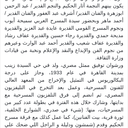
يكون بينهم النجمة آثار الحكيم والنجم القدير / عبد الرحمن
ابوزهرة والفنان القدير/ أشرف عبد الغفور والفنان القدير /
أحمد ماهر وبحضور سيدة المسرح العربي سميحة أيوب
ونجوم المسرح القومي القديرة عايدة عبد العزيز والقديرة
مديحة حمدي والقديرة رجاء حسين والقديرة عفاف رشاد
والقديرة عفاف شعيب والقدير أحمد عبد الوارث وعيرهم
من نجوم الفن والإبداع والنقد والإعلام ونخبة من قيادات
وزارة الثقافة.
ورشوان توفيق ممثل مصري، ولد في حي السيدة زينب
بمدينة القاهرة في عام 1933، وحاز على درجة
البكالوريوس في التمثيل واﻹخراج من المعهد العالي
للفنون المسرحية، وعمل بعد التخرج في التليفزيون
المصري، ثم انضم إلى فرق التلفزيون المسرحية مع
بدايتها، وشارك خلال هذه الفترة في بطولة عدد كبير من
المسرحيات، منها: (شيء في صدري، الشوارع الخلفية،
ثورة قرية، بيت الفنانين)، كما عمل كذلك مع فرقة مسرح
الحكيم وقدم (شمشون ودليلة و الراجل اللي ضحك علي