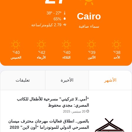
Cairo
38º - 27º
65%
2.79 كيلومتر/ساعة
سماء صافية
40
42
40
39
38
℃
℃
℃
℃
℃
الأحد
الأثنين
الثلاثاء
الأربعاء
الخميس
الأشهر
الأخيرة
تعليقات
“أمي..لا تتركيني” مسرحية للأطفال للكاتب
المصري: مجدي محفوظ
20 سبتمبر، 2015
بالصور.. انطلاق فعاليات مهرجان محترف ميسان
المسرحي الدولي للمونودراما “أون لاين” 2020