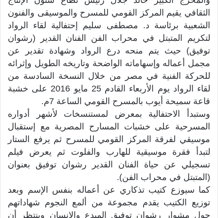
والمخرج الكبير خالد جلال رئيس ثطاع شئون الإنتاج
الثقافي يقيم المركز القومي للمسرح والموسيقى والفنون
الشعبية برئاسة د. مصطفى سليم إحتفالية لقاء الرواد
لتكريم المتبتل في محراب الفن الفنان القدير (رشوان
توفيق) حيث يتم منحه درع الرواد وشهادة تقدير عن
مجمل أعماله وإسهاماته الواضحة وتاريخه الطويل وإثرائه
للحركة الفنية في مصر من خلال النسخة السادسة من
لقاء الرواد يوم الأربعاء القادم 25 مايو 2016 على خشبة
قاعة سميحة أيوب بالمسرح القومي الساعة 7م.
وستبدأ الاحتفالية بمعرض لمستنسخات لأشهر أدواره
المسرحية على خشبات المسارح المصرية مع إستقبال
موسيقي لفرقة المركز القومي للمسرح ثم يرفع الستار
لتبدأ فقرة موسيقية للهارب والفلوت ثم يعرض فيلم
تسجيلي عن حياة الفنان القدير رشوان توفيق بعنوان
(المتبتل في محراب الفن).
كما سيوزع كتيب تذكاري عن أعماله بنفس الإسم وبعد
توزيع الكتيب يقدم مجموعة من ألمع النجوم شهاداتهم
حول مشوار رشوان توفيق المبدع والإنسان وينتظر أن