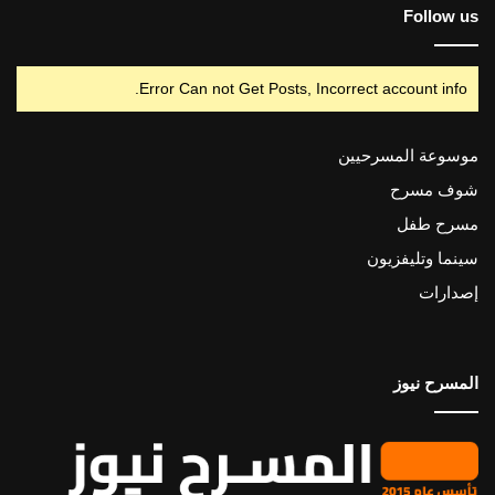
Follow us
Error Can not Get Posts, Incorrect account info.
موسوعة المسرحيين
شوف مسرح
مسرح طفل
سينما وتليفزيون
إصدارات
المسرح نيوز