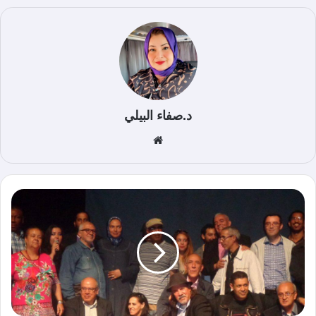
د.صفاء البيلي
موق
ع
الوي
ب