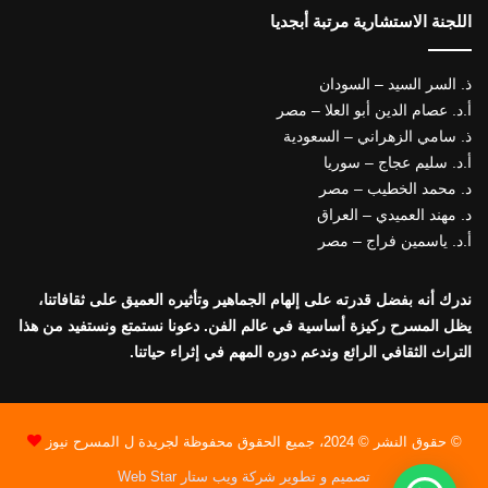
اللجنة الاستشارية مرتبة أبجديا
ذ. السر السيد – السودان
أ.د. عصام الدين أبو العلا – مصر
ذ. سامي الزهراني – السعودية
أ.د. سليم عجاج – سوريا
د. محمد الخطيب – مصر
د. مهند العميدي – العراق
أ.د. ياسمين فراج – مصر
ندرك أنه بفضل قدرته على إلهام الجماهير وتأثيره العميق على ثقافاتنا،
يظل المسرح ركيزة أساسية في عالم الفن. دعونا نستمتع ونستفيد من هذا
التراث الثقافي الرائع وندعم دوره المهم في إثراء حياتنا.
© حقوق النشر © 2024، جميع الحقوق محفوظة لجريدة ل المسرح نيوز
تصميم و تطوير شركة ويب ستار Web Star