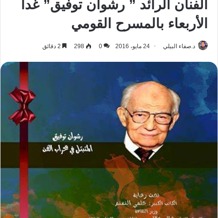
الفنان الرائد ” رشوان توفيق” غدا
الأربعاء بالمسرح القومي
د.صفاء البيلي
24 مايو، 2016
0
298
2 دقائق