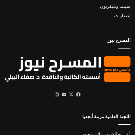
سينما وتليفزيون
إصدارات
المسرح نيوز
X
فيسبوك
يوتيوب
انستقرام
اللجنة العلمية مرتبة أبجديا
أ.د . أبو الحسن سلام – مصر