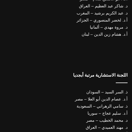
د. شاكر عبد العظيم – العراق
د. عبد الكريم برشيد – المغرب
أ.د. لخضر المنصوري – الجزائر
د. مروة مهدي – ألمانيا
أ.د. هشام زين الدين – لبنان
اللجنة الاستشارية مرتبة أبجديا
ذ. السر السيد – السودان
أ.د. عصام الدين أبو العلا – مصر
ذ. سامي الزهراني – السعودية
أ.د. سليم عجاج – سوريا
د. محمد الخطيب – مصر
د. مهند العميدي – العراق