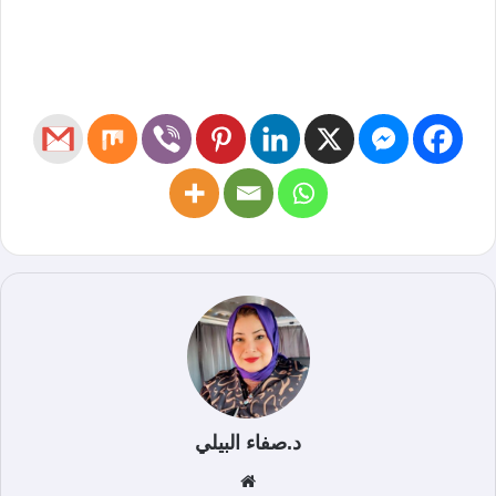
د.صفاء البيلي
موق