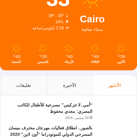
Cairo
39º - 30º
24%
3.29 كيلومتر/ساعة
سماء صافية
40
39
40
40
39
℃
℃
℃
℃
℃
الأثنين
الثلاثاء
الأربعاء
الخميس
الجمعة
الأشهر
الأخيرة
تعليقات
“أمي..لا تتركيني” مسرحية للأطفال للكاتب
المصري: مجدي محفوظ
20 سبتمبر، 2015
بالصور.. انطلاق فعاليات مهرجان محترف ميسان
المسرحي الدولي للمونودراما “أون لاين” 2020