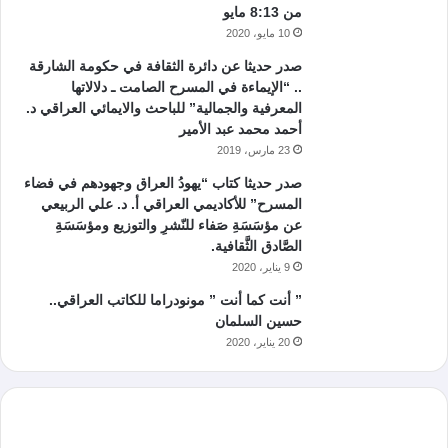
من 8:13 مايو
10 مايو، 2020
صدر حديثا عن دائرة الثقافة في حكومة الشارقة
.. “الإيماءة في المسرح الصامت ـ دلالاتها
المعرفية والجمالية” للباحث والايمائي العراقي د.
أحمد محمد عبد الأمير
23 مارس، 2019
صدر حديثا كتاب “يهودُ العراق وجهودهم في فضاء
المسرح” للأكاديمي العراقي أ. د. علي الربيعي
عن مؤسَسَةِ صَفاء للنّشرِ والتوزيع ومؤسَسَةِ
الصَّادق الثَّقافية.
9 يناير، 2020
” أنت كما أنت ” مونودراما للكاتب العراقي..
حسين السلمان
20 يناير، 2020