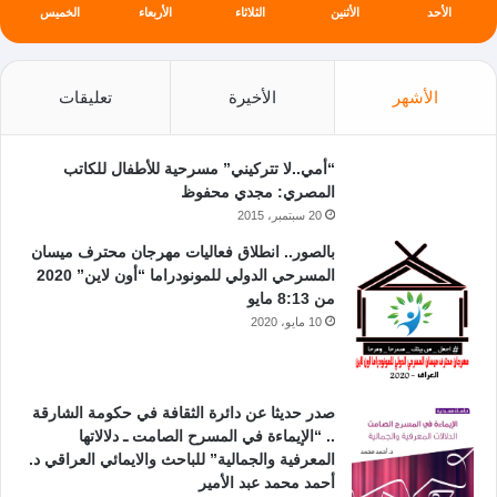
الأحد
الأثنين
الثلاثاء
الأربعاء
الخميس
الأشهر
الأخيرة
تعليقات
“أمي..لا تتركيني” مسرحية للأطفال للكاتب
المصري: مجدي محفوظ
20 سبتمبر، 2015
بالصور.. انطلاق فعاليات مهرجان محترف ميسان
المسرحي الدولي للمونودراما “أون لاين” 2020
من 8:13 مايو
10 مايو، 2020
صدر حديثا عن دائرة الثقافة في حكومة الشارقة
.. “الإيماءة في المسرح الصامت ـ دلالاتها
المعرفية والجمالية” للباحث والايمائي العراقي د.
أحمد محمد عبد الأمير