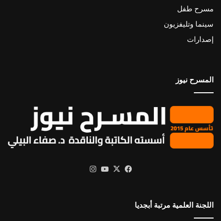
مسرح طفل
سينما وتليفزيون
إصدارات
المسرح نيوز
X
فيسبوك
يوتيوب
انستقرام
اللجنة العلمية مرتبة أبجديا