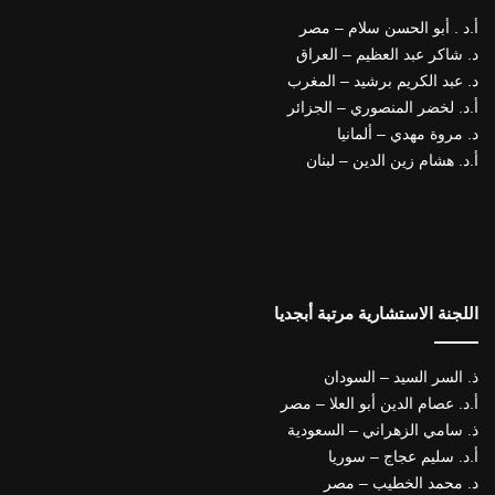
أ.د . أبو الحسن سلام – مصر
د. شاكر عبد العظيم – العراق
د. عبد الكريم برشيد – المغرب
أ.د. لخضر المنصوري – الجزائر
د. مروة مهدي – ألمانيا
أ.د. هشام زين الدين – لبنان
اللجنة الاستشارية مرتبة أبجديا
ذ. السر السيد – السودان
أ.د. عصام الدين أبو العلا – مصر
ذ. سامي الزهراني – السعودية
أ.د. سليم عجاج – سوريا
د. محمد الخطيب – مصر