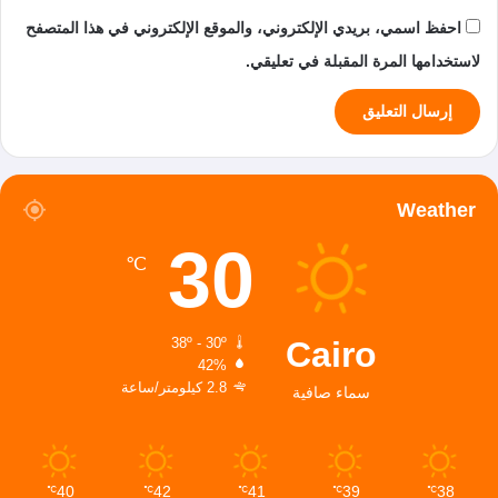
احفظ اسمي، بريدي الإلكتروني، والموقع الإلكتروني في هذا المتصفح
لاستخدامها المرة المقبلة في تعليقي.
Weather
30
℃
Cairo
38º - 30º
42%
2.8 كيلومتر/ساعة
سماء صافية
40
42
41
39
38
℃
℃
℃
℃
℃