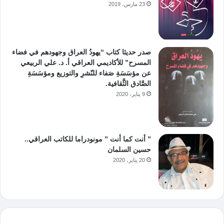
23 مارس، 2019
صدر حديثا كتاب “يهودُ العراق وجهودهم في فضاء
المسرح” للأكاديمي العراقي أ. د. علي الربيعي
عن مؤسَسَةِ صَفاء للنّشرِ والتوزيع ومؤسَسَةِ
الصَّادق الثَّقافية.
9 يناير، 2020
” أنت كما أنت ” مونودراما للكاتب العراقي..
حسين السلمان
20 يناير، 2020