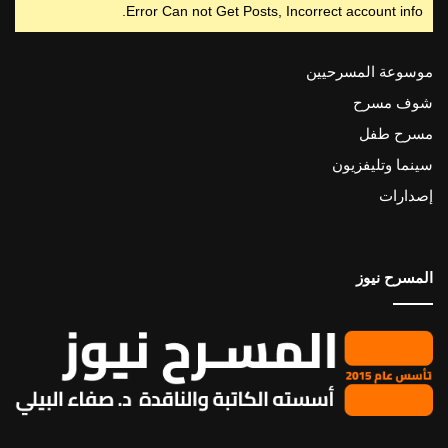
Error Can not Get Posts, Incorrect account info.
موسوعة المسرحيين
شوف مسرح
مسرح طفل
سينما وتليفزيون
إصدارات
المسرح نيوز