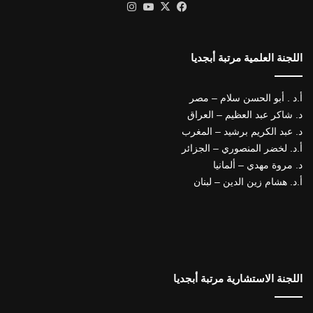
X
فيسبوك
يوتيوب
انستقرام
اللجنة العلمية مرتبة أبجديا
أ.د . أبو الحسن سلام – مصر
د. شاكر عبد العظيم – العراق
د. عبد الكريم برشيد – المغرب
أ.د. لخضر المنصوري – الجزائر
د. مروة مهدي – ألمانيا
أ.د. هشام زين الدين – لبنان
اللجنة الاستشارية مرتبة أبجديا