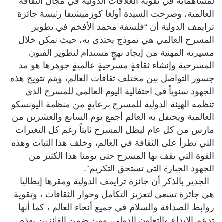
لمساهماته في تقوية العلاقات الدولية في مجال الثقافة
العالمية، وصرحت السيدة أولغا كوزميشيفا رئيسة جائزة
ترايمف الدولية أن “فلسفة محمد الأفخم في تطوير
المسرح العالمي هي نموذج يحتذى به، حيث تمكن خلال
مسيرته المهنية من إيجاد نهجٍ مستدام لتطوير الفنون
المسرحية وإنشاء ثقافةٍ مسرحيةٍ عالميةٍ جوهرها هو مد
جسور التواصل بين مختلف ثقافات العالم، ويتم تتويج هذه
الجهود سنوياً في احتفالية اليوم العالمي للمسرح الذي
تنظمه الهيئة الدولية للمسرح برعايةٍ من منظمة اليونسكو
العالمية ويحتفل به العالم أجمع يوم السابع والعشرين من
مارس من كل عام ليظل المسرح ثابتاً رغم كل التغيرات
التي تطرأ على الثقافة في العالم، وخلف هذا الثبات وهذه
القوة التي يقف بها المسرح حتى يومنا هذا الكثير من
الجهود الجبارة التي تستحق التكريم”.
الجدير بالذكر أن جائزة ترايمف الدولية ومقرها إيطاليا
هي جائزة تسعى لتعزيز التكامل وحوار الثقافات ، وتقوية
روابط الصداقة والسلام في جميع أنحاء العالم ، كما أنها
تدعم الإبداع والتعاون الدولي، ومن ضمن الفائزين بهذه