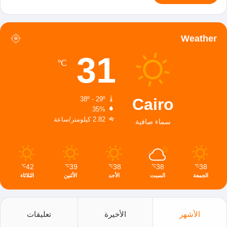
Weather
31
℃
Cairo
38º - 29º
35%
2.82 كيلومتر/ساعة
سماء صافية
42
39
38
38
38
℃
℃
℃
℃
℃
الجمعة
السبت
الأحد
الأثنين
الثلاثاء
الأشهر
الأخيرة
تعليقات