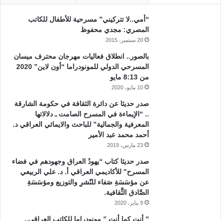
“أمي..لا تتركيني” مسرحية للأطفال للكاتب
المصري: مجدي محفوظ
20 سبتمبر، 2015
بالصور.. انطلاق فعاليات مهرجان محترف ميسان
المسرحي الدولي للمونودراما “أون لاين” 2020
من 8:13 مايو
10 مايو، 2020
صدر حديثا عن دائرة الثقافة في حكومة الشارقة
.. “الإيماءة في المسرح الصامت ـ دلالاتها
المعرفية والجمالية” للباحث والايمائي العراقي د.
أحمد محمد عبد الأمير
23 مارس، 2019
صدر حديثا كتاب “يهودُ العراق وجهودهم في فضاء
المسرح” للأكاديمي العراقي أ. د. علي الربيعي
عن مؤسَسَةِ صَفاء للنّشرِ والتوزيع ومؤسَسَةِ
الصَّادق الثَّقافية.
9 يناير، 2020
” أنت كما أنت ” مونودراما للكاتب العراقي..