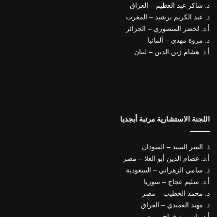
د. شاكر عبد العظيم – العراق
د. عبد الكريم برشيد – المغرب
أ.د. لخضر المنصوري – الجزائر
د. مروة مهدي – ألمانيا
أ.د. هشام زين الدين – لبنان
اللجنة الاستشارية مرتبة أبجديا
ذ. السر السيد – السودان
أ.د. عصام الدين أبو العلا – مصر
ذ. سامي الزهراني – السعودية
أ.د. سليم عجاج – سوريا
د. محمد الخطيب – مصر
د. مهند العميدي – العراق
أ.د. ياسمين فراج – مصر