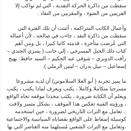
سقطت من ذاكرة الحركة النقدية ، التي لم تواكب إلا
القريبين من الضوء ، والمقربين من النقاد .
وأعمال الكاتب المتراكمة ، أثبتت أن تلك الفترة التي
سقطت من ذاكرة النقد ، جاءت في صالحه ، لأن أعماله
التي عُرضت متأخرة ، قدمته كاتبا كبيرا ، بل ومن أهم
كتاب ذلك الجيل المسرحي ، إلي جانب ( يسري الجندي –
رأفت الدويري – شوقي عبد الحكيم – السيد حافظ- بهيج
إسماعيل – نبيل بدران – لينين الرملي ).
ما يميز تجربة ( أبو العلا السلاموني) أن لديه مشروعا
مسرحيا متكاملا وكاملا ، يكتب ويعرف لماذا يكتب ، يكتب
ويعلم أن الكتابة ضرورة ، يكتب محددا موقفه تجاه الواقع
، ورؤيته الفنية تعكس هذا الموقف ، بشكل متميز ولافت
.. تعامل مع التراث التاريخي لضرورة ، حين استخدمه
كوسيلة إسقاط على الواقع بقضاياه السياسية والاجتماعية
،وتعامل مع التراث الشعبي مُستلهما منه العناصر التي بها