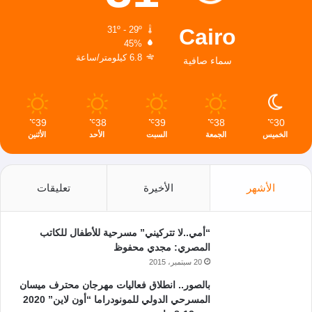
Cairo
31º - 29º
45%
6.8 كيلومتر/ساعة
سماء صافية
39
38
39
38
30
℃
℃
℃
℃
℃
الخميس
الجمعة
السبت
الأحد
الأثنين
الأشهر
الأخيرة
تعليقات
“أمي..لا تتركيني” مسرحية للأطفال للكاتب
المصري: مجدي محفوظ
20 سبتمبر، 2015
بالصور.. انطلاق فعاليات مهرجان محترف ميسان
المسرحي الدولي للمونودراما “أون لاين” 2020