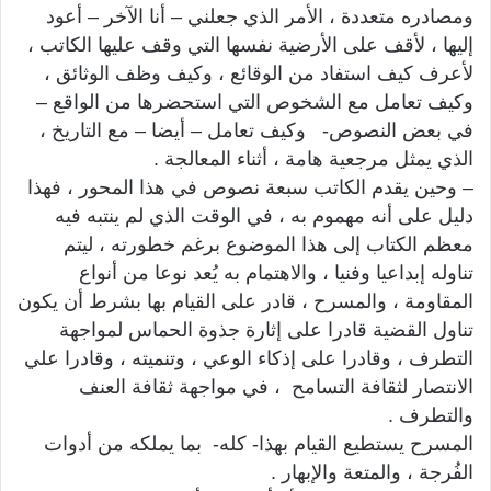
ومصادره متعددة ، الأمر الذي جعلني – أنا الآخر – أعود
إليها ، لأقف على الأرضية نفسها التي وقف عليها الكاتب ،
لأعرف كيف استفاد من الوقائع ، وكيف وظف الوثائق ،
وكيف تعامل مع الشخوص التي استحضرها من الواقع –
في بعض النصوص- وكيف تعامل – أيضا – مع التاريخ ،
الذي يمثل مرجعية هامة ، أثناء المعالجة .
– وحين يقدم الكاتب سبعة نصوص في هذا المحور ، فهذا
دليل على أنه مهموم به ، في الوقت الذي لم ينتبه فيه
معظم الكتاب إلى هذا الموضوع برغم خطورته ، ليتم
تناوله إبداعيا وفنيا ، والاهتمام به يُعد نوعا من أنواع
المقاومة ، والمسرح ، قادر على القيام بها بشرط أن يكون
تناول القضية قادرا على إثارة جذوة الحماس لمواجهة
التطرف ، وقادرا على إذكاء الوعي ، وتنميته ، وقادرا علي
الانتصار لثقافة التسامح ، في مواجهة ثقافة العنف
والتطرف .
المسرح يستطيع القيام بهذا- كله- بما يملكه من أدوات
الفُرجة ، والمتعة والإبهار .