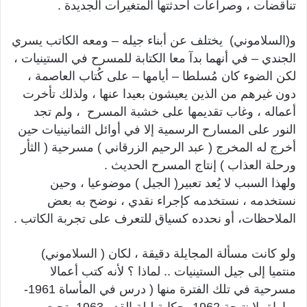
تناقضات ، وصراعات أحدثتها المتغيرات الجديدة .
و(السلاموني) يختلف عن أبناء جيله – ومعه الكاتب يسري
الجندي – في أنهما بدآ معا الكتابة للمسرح في الستينيات ،
لكن الضوء كان مُسلطا – أيامها – على كُتاب العاصمة ،
دون غيرهم من الذين يعيشون بعيدا عنها ، ولذلك تأخرت
أعماله ، وغاب تقديمها على خشبة المسرح ، ولم تجد
النور على المسارح الرسمية إلا في أوائل الثمانينيات حين
أخرج له المخرج ( عبد الرحيم الزرقاني ) مسرحية ( الثأر
ورحلة العذاب ) إنتاج المسرح الحديث .
ولهذا السبب لا يُعد تعبير( الجيل ) موضوعيا ، وحين
نستخدمه ، نستخدمه كإجراء نقدي ، نوضح به بعض
الملاحظات، أو نحدده كسياق للتعرف على تجربة الكاتب .
ولو كانت مسألة المجايلة دقيقة ، لكان ( السلاموني)
منتميا إلى جيل الستينيات .. لماذا ؟ لأنه كتب أعمالا
مسرحية في تلك الفترة منها ( درس في المأساة 1961-
مباراة بلا نتيجة 1962- حكاية ليلة القدر 1963- تحت