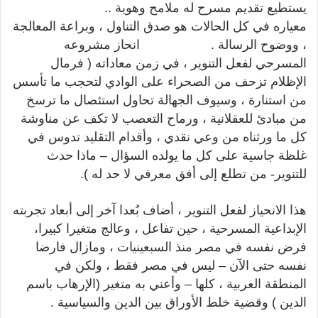
يستطيع تقديم مسرح له ملامح وهوية ..
معياره في كل الحالات هو صدق التناول ، وبراعة المعالجة
، ووضوح الرسالة . انحاز مشروعه
المسرحي لفعل التنوير ، في زمن معاداته ( فرمال
الإظلام تزحف من الصحراء على الوادي لتحجب ما تأسس
من استنارة ، وسيوف الجهالة تحاول استئصال ما ترسخ
من مبادئ للعقلانية ، ورماح التعصب لا تكف عن مناوشة
كل ما ورثناه من وعي نقدي ، وأقدام التقليد تدوس في
غلظة جاسية على كل ما يولده السؤال – ماذا حدث
للتنوير- من تطلع إلى أفق معرفي لا حد له ).
هذا الانحياز لفعل التنوير ، أضاف بُعدا آخر إلى أبعاد تجربته
الإبداعية المسرحية ، حين تفاعل ، وعالج متغيرا كبيرا،
فرض نفسه في مصر منذ السبعينيات ، ومازال فارضا
نفسه حتى الآن – ليس في مصر فقط ، ولكن في
المنطقة العربية ، كلها – وأعني به متغير (الإرهاب باسم
الدين ) وقضية خلط الأوراق بين الدين والسياسية .