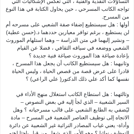
التساؤلات النقدية والفنية ، التي تعكس الإشكاليات التي
تواجه الكاتب المسرحي ، حين يحاول الكتابة في هذا النوع
من المسرح.
أولها : هل سيستطيع إضفاء صفة الشعبي على مسرحه أم
لن يستطيع ، برغم توافر معيارين حددهما د.(حسن عطية)
– ونشير إليهما في متن الدراسة – وهما استلهام الموروث
الشعبي ووضعه في سياقه الثقافي ، فضلا عن القيام
بإعادة صياغة هذا الموروث صياغة فنية جديدة ؟
وثانيهما : هل سيستطيع الكاتب أن يجعل هذا المسرح ،
قادرا على عرض قصة من قصص الحياة ، وليس الحياة
نفسها كما أكد علي ذلك الدكتور( علي الراعي) ؟
وثالثهما : هل استطاع الكاتب استغلال منهج الأداء في
السير الشعبية – الذي لجأ إليه في بعض النصوص –
ليُضفي به الطابع الشعبي على قالب مسرحياته ؟ وهل
الاتجاه إلى توظيف العناصر الشعبية في المسرح – مادة
وأداة- يعني غياب المصادر التراثية غير الشعبية عن دائرة
التوظيف نهائيا ؟ وهو الأمر الذي شغل من قبل باحثا اهتم