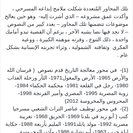
تلك المحاور المُتعددة شكلت ملامح إبداعه المسرحي ،
وأكدت عمق مشروعه – الذي أشرت إليه- وهو حين يعالج
موضوعات تتضمنها تلك المحاور – بعدد كبير من النصوص
– لا نجد فيها نصا يشبه الآخر ، برغم أن القضية تبدو أمامك
واحدة ، ذلك التنوع ، وفرته موهبته الكبيرة ، ووعيه
الفكري وثقافته الشمولية ، وثراء تجربته الإنسانية بشكل
عام .
(1)- في محور معالجة التاريخ قدم نصوص ( فرسان الله
والأرض 1965- الأرض والمغول1971- الثأر ورحلة العذاب
1980- رجل في القلعة 1981- محكمة الحكماء 1984-
زوبة المصرية 1995- المصري وأمير الفرنجة 1998-
المحروس والمحروسة 2012)
(2)- في محور توظيف عناصر التراث الشعبي مسرحيا
كتب ( أبو زيد في بلدنا 1969- الحريق 1968- تغريبة
مصرية 1992- مولد يابلد1991- المليم بأربعة 1988- حكاية
ليلة حرب 1963- أبو نضارة 1986- مآذن المحروسة