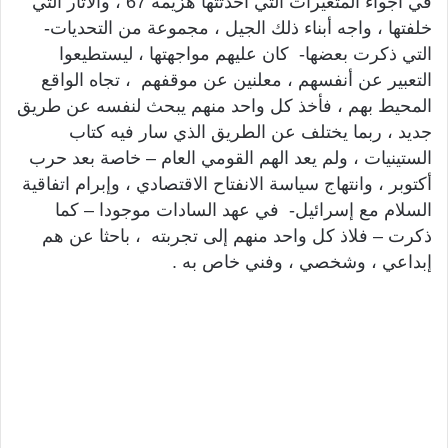
في أجواء المتغيرات التي أحدثتها هزيمة 67 ، والآثار التي
خلفتها ، واجه أبناء ذلك الجيل ، مجموعة من التحديات-
التي ذكرت بعضها- كان عليهم مواجهتها ، ليستطيعوا
التعبير عن أنفسهم ، معلنين عن موقفهم ، تجاه الواقع
المحيط بهم ، فأخذ كل واحد منهم يبحث لنفسه عن طريق
جديد ، ربما يختلف عن الطريق الذي سار فيه كتاب
الستينيات ، ولم يعد الهم القومي العام – خاصة بعد حرب
أكتوبر ، وانتهاج سياسة الانفتاح الاقتصادي ، وإبرام اتفاقية
السلام مع إسرائيل- في عهد السادات موجودا – كما
ذكرت – فلاذ كل واحد منهم إلى تجربته ، باحثا عن هم
إبداعي ، وشخصي ، وفني خاص به .