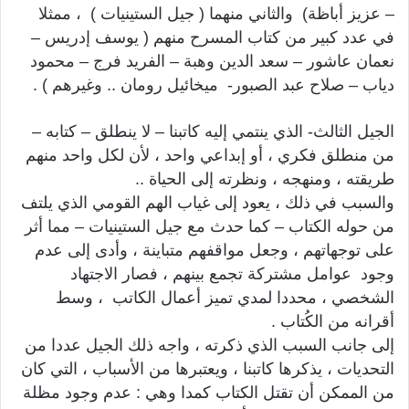
– عزيز أباظة) والثاني منهما ( جيل الستينيات ) ، ممثلا
في عدد كبير من كتاب المسرح منهم ( يوسف إدريس –
نعمان عاشور – سعد الدين وهبة – الفريد فرج – محمود
دياب – صلاح عبد الصبور- ميخائيل رومان .. وغيرهم ) .
الجيل الثالث- الذي ينتمي إليه كاتبنا – لا ينطلق – كتابه –
من منطلق فكري ، أو إبداعي واحد ، لأن لكل واحد منهم
طريقته ، ومنهجه ، ونظرته إلى الحياة ..
والسبب في ذلك ، يعود إلى غياب الهم القومي الذي يلتف
من حوله الكتاب – كما حدث مع جيل الستينيات – مما أثر
على توجهاتهم ، وجعل مواقفهم متباينة ، وأدى إلى عدم
وجود عوامل مشتركة تجمع بينهم ، فصار الاجتهاد
الشخصي ، محددا لمدي تميز أعمال الكاتب ، وسط
أقرانه من الكُتاب .
إلى جانب السبب الذي ذكرته ، واجه ذلك الجيل عددا من
التحديات ، يذكرها كاتبنا ، ويعتبرها من الأسباب ، التي كان
من الممكن أن تقتل الكتاب كمدا وهي : عدم وجود مظلة