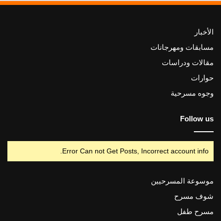
الأخبار
مسابقات ومهرجانات
مقالات ودراسات
حوارات
وجوه مسرحية
Follow us
Error Can not Get Posts, Incorrect account info.
موسوعة المسرحيين
شوف مسرح
مسرح طفل