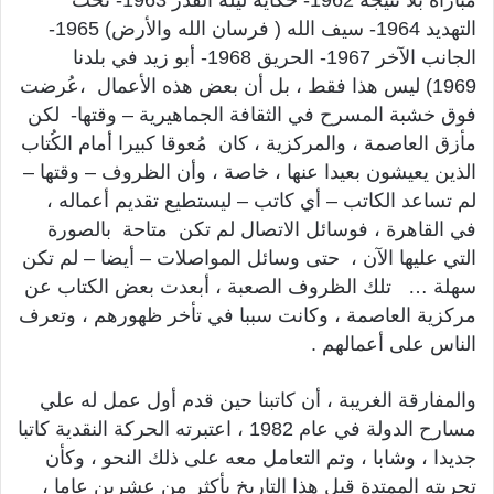
التهديد 1964- سيف الله ( فرسان الله والأرض) 1965-
الجانب الآخر 1967- الحريق 1968- أبو زيد في بلدنا
1969) ليس هذا فقط ، بل أن بعض هذه الأعمال ،عُرضت
فوق خشبة المسرح في الثقافة الجماهيرية – وقتها- لكن
مأزق العاصمة ، والمركزية ، كان مُعوقا كبيرا أمام الكُتاب
الذين يعيشون بعيدا عنها ، خاصة ، وأن الظروف – وقتها –
لم تساعد الكاتب – أي كاتب – ليستطيع تقديم أعماله ،
في القاهرة ، فوسائل الاتصال لم تكن متاحة بالصورة
التي عليها الآن ، حتى وسائل المواصلات – أيضا – لم تكن
سهلة … تلك الظروف الصعبة ، أبعدت بعض الكتاب عن
مركزية العاصمة ، وكانت سببا في تأخر ظهورهم ، وتعرف
الناس على أعمالهم .
والمفارقة الغريبة ، أن كاتبنا حين قدم أول عمل له علي
مسارح الدولة في عام 1982 ، اعتبرته الحركة النقدية كاتبا
جديدا ، وشابا ، وتم التعامل معه على ذلك النحو ، وكأن
تجربته الممتدة قبل هذا التاريخ بأكثر من عشرين عاما ،