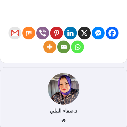
د.صفاء البيلي
موق