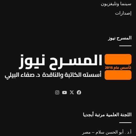
سينما وتليفزيون
إصدارات
المسرح نيوز
X
فيسبوك
يوتيوب
انستقرام
اللجنة العلمية مرتبة أبجديا
أ.د . أبو الحسن سلام – مصر