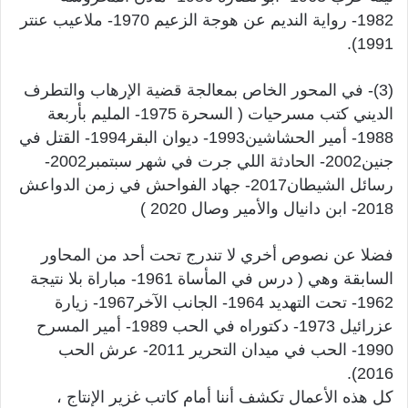
1982- رواية النديم عن هوجة الزعيم 1970- ملاعيب عنتر
1991).
(3)- في المحور الخاص بمعالجة قضية الإرهاب والتطرف
الديني كتب مسرحيات ( السحرة 1975- المليم بأربعة
1988- أمير الحشاشين1993- ديوان البقر1994- القتل في
جنين2002- الحادثة اللي جرت في شهر سبتمبر2002-
رسائل الشيطان2017- جهاد الفواحش في زمن الدواعش
2018- ابن دانيال والأمير وصال 2020 )
فضلا عن نصوص أخري لا تندرج تحت أحد من المحاور
السابقة وهي ( درس في المأساة 1961- مباراة بلا نتيجة
1962- تحت التهديد 1964- الجانب الآخر1967- زيارة
عزرائيل 1973- دكتوراه في الحب 1989- أمير المسرح
1990- الحب في ميدان التحرير 2011- عرش الحب
2016).
كل هذه الأعمال تكشف أننا أمام كاتب غزير الإنتاج ،