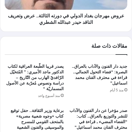
عروض مهرجان بغداد الدولي في دورته الثالثة.. عرض وتعريف
الناقد حيدر عبدالله الشطري
مقالات ذات صلة
جديد دار الفنون والآداب بالعراق..
يصدر قريبا الطّبعة العراقية لكتاب
البصرة: “فضاء التحول الجمالي..
الدكتور ماجد الأميري: ” المُتخيّل
قراءة في محترف الفنان محمد
الرّافديّ الهارب من التّاريخ –
اسماعيل”
دراسة ونصوص مُعرّبة عن الأصول
المسماريّة “
منذ 5 أيام
منذ أسبوع واحد
صدر مؤخرا عن دار الفنون والآداب
برعاية وزير الثقافة.. حفل توقيع
للنشر والتوزيع بالعراق.. كتاب:
كتاب «وجوه شعبية مصرية»
“الفضاء المضيء ـ قراءة في
بالمتحف القومي للمسرح
محترف الفنان محمد اسماعيل”
والموسيقى والفنون الشعبية