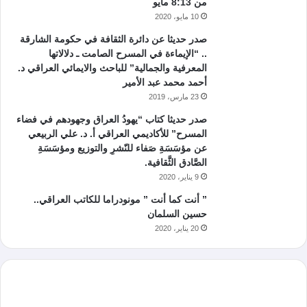
من 8:13 مايو
10 مايو، 2020
صدر حديثا عن دائرة الثقافة في حكومة الشارقة
.. “الإيماءة في المسرح الصامت ـ دلالاتها
المعرفية والجمالية” للباحث والايمائي العراقي د.
أحمد محمد عبد الأمير
23 مارس، 2019
صدر حديثا كتاب “يهودُ العراق وجهودهم في فضاء
المسرح” للأكاديمي العراقي أ. د. علي الربيعي
عن مؤسَسَةِ صَفاء للنّشرِ والتوزيع ومؤسَسَةِ
الصَّادق الثَّقافية.
9 يناير، 2020
” أنت كما أنت ” مونودراما للكاتب العراقي..
حسين السلمان
20 يناير، 2020