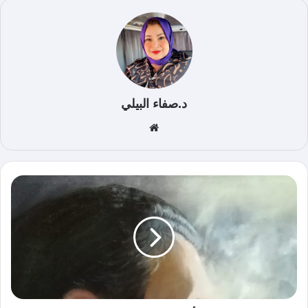
د.صفاء البيلي
موق
ع
الوي
ب