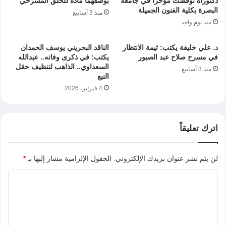
دكتوراه نوقشت مؤخرا في جامعة
بوصفهما مادة للخلق المسرحي
البصرة بكلية الفنون الجميلة
منذ 3 أسابيع
منذ يوم واحد
د. علي خليفة يكتب: ثيمة الانتظار
الناقد البحريني يوسف الحمدان
في مسرح صلاح عبد الصبور
يكتب: في ذكرى وفاته.. عبدالله
السعداوي.. الذاهب لتنظيف حقل
منذ 3 أسابيع
النبع
4 فبراير، 2026
اترك تعليقاً
لن يتم نشر عنوان بريدك الإلكتروني.
الحقول الإلزامية مشار إليها بـ
*
ا
ل
ت
ع