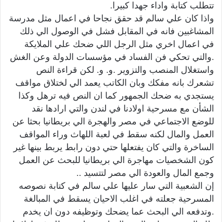
تتطلب كتابة واداء جهدا كبيرا.
واذا كان علي سالم قد حقق نجاحا في اعمال مثل مدرسة
المشاغبين فانه في المقابل فشل في الوصول الي ذلك
في اعمال اخري مثل الرجل اللي ضحك علي الملايكة
.والتي تحكي فن الفساد في مؤسسات الدولة وعن الغش
واستغلال المنصب والتزوير .و. و. لكن قراءة النص
تشعرك بانه مفكك وبان الكاتب يعمد الي لختلاق مواقف
يستجدي به ضحك الجمهور كما ان النص فيه ترهل وكذا
الشأن مع مسرحية اولادنا في لندن والتي ارادها نقد
للوضع الاجتماعي في مصر والهجرة الي بريطانيا بحثا عن
العمل والمال لكنه سقط في لعبة اللهاث وراء المواقف
الساخرة والتي كان يفتعلها حتي دون رابط يربط بينها غير
كون الشخصيات مهاجرة الي بريطانيا للبحث عن العمل
وجمع المال والعودة الي مصر لتتسيد ..
إن الشعبية التي سار عليها علي سالم في كتابة نصوصه
المسرحية جعلته في اغلب الاحيان يسقط في المبالغة
.وتدفعه الي البحث عما يضحك وتوظيفه دون ان يخدم