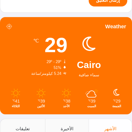
Weather
29
℃
Cairo
29º - 29º
51%
5.24 كيلومتر/ساعة
سماء صافية
41
39
38
39
29
℃
℃
℃
℃
℃
الجمعة
السبت
الأحد
الأثنين
الثلاثاء
الأشهر
الأخيرة
تعليقات