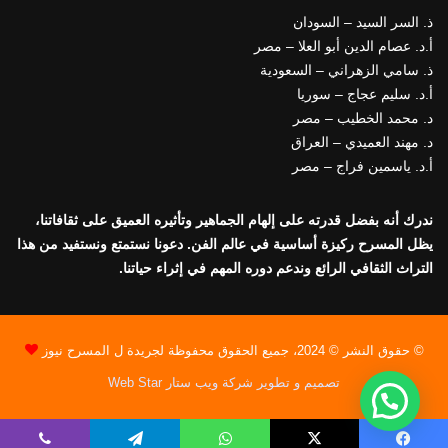
ذ. السر السيد – السودان
أ.د. عصام الدين أبو العلا – مصر
ذ. سامي الزهراني – السعودية
أ.د. سليم عجاج – سوريا
د. محمد الخطيب – مصر
د. مهند العميدي – العراق
أ.د. ياسمين فراج – مصر
ندرك أنه بفضل قدرته على إلهام الجماهير وتأثيره العميق على ثقافاتنا،
يظل المسرح ركيزة أساسية في عالم الفن. دعونا نستمتع ونستفيد من هذا
التراث الثقافي الرائع وندعم دوره المهم في إثراء حياتنا.
© حقوق النشر © 2024، جميع الحقوق محفوظة لجريدة ل المسرح نيوز
تصميم و تطوير شركة ويب ستار Web Star