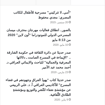
“أمي..لا تتركيني” مسرحية للأطفال للكاتب
المصري: مجدي محفوظ
20 سبتمبر، 2015
بالصور.. انطلاق فعاليات مهرجان محترف ميسان
المسرحي الدولي للمونودراما “أون لاين” 2020
من 8:13 مايو
10 مايو، 2020
صدر حديثا عن دائرة الثقافة في حكومة الشارقة
.. “الإيماءة في المسرح الصامت ـ دلالاتها
المعرفية والجمالية” للباحث والايمائي العراقي د.
أحمد محمد عبد الأمير
23 مارس، 2019
صدر حديثا كتاب “يهودُ العراق وجهودهم في فضاء
المسرح” للأكاديمي العراقي أ. د. علي الربيعي
عن مؤسَسَةِ صَفاء للنّشرِ والتوزيع ومؤسَسَةِ
الصَّادق الثَّقافية.
9 يناير، 2020