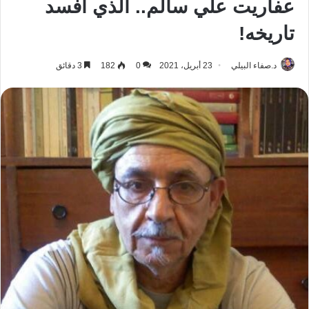
عفاريت علي سالم.. الذي أفسد
تاريخه!
د.صفاء البيلي
23 أبريل، 2021
0
182
3 دقائق