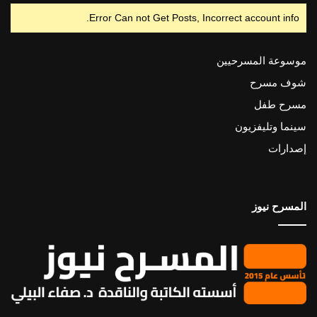
Error Can not Get Posts, Incorrect account info.
موسوعة المسرحيين
شوف مسرح
مسرح طفل
سينما وتليفزيون
إصدارات
المسرح نيوز