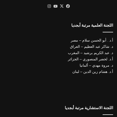
X
فيسبوك
يوتيوب
انستقرام
اللجنة العلمية مرتبة أبجديا
أ.د . أبو الحسن سلام – مصر
د. شاكر عبد العظيم – العراق
د. عبد الكريم برشيد – المغرب
أ.د. لخضر المنصوري – الجزائر
د. مروة مهدي – ألمانيا
أ.د. هشام زين الدين – لبنان
اللجنة الاستشارية مرتبة أبجديا