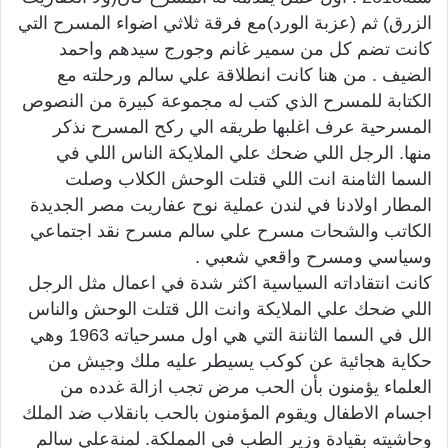
الزرق) ثم (عزبة الورد)مع فرقة ثلاثي اضواء المسرح التي
كانت تضم كل من سمير غانم وجورج سيدهم واحمد
الضيف . من هنا كانت انطلاقة علي سالم ورحلته مع
الكتابة للمسرح الذي كتب له مجموعة كبيرة من النصوص
المسرحية عرف اغلبها طريقه الي ركح المسرح نذكر
منها. الرجل اللي ضحك علي الملايكة الناس اللي في
السما الثامنة انت اللي قتلت الوحش الكلاب وصلت
المطار اولادنا في لندن عملية نوح عفاريت مصر الجديدة
الكاتب والشحات مسرح علي سالم مسرح نقد اجتماعي
وسياسي ومسرح واقعي شعبي .
كانت انتقاداته السياسية اكثر شدة في اعمال مثل الرجل
اللي ضحك علي الملايكة وانت الل قتلت الوحش والناس
الل في السما الثاننة التي هي اول مسرحياته 1963 وهي
حكاية هجائية عن كوكب يسيطر عليه ملك وجيش من
العلماء يؤمنون بأن الحب مرض تجب ازالة غدده من
اجسام الاطفال ويقوم المؤمنون بالحب بانقلاب ضد الملك
وحاشيته بقيادة وزير الطب في المملكة. لمنةعلي سالم