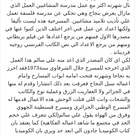
نال شهرته اكثر مع عمل مدرسة المشاغبين العمل الذي
مازال يعرض بنجاح وهي تحكي عن مدرسة فلسفة تعمل
علي تأديب تلاميذ مشاغبين. المسرحية هذه ليست تأليفا
ولكنها اعداد عن عمل فني اخر اختلف الذين كتبوا عنها في
مصدرها الاول فمنهم من يرجع اعدادها عن فيلم بريطاني
ومنهم من يرجع الاعداد الي نص الكاتب الفرنسي روجيه
فرديناند .
لكن اي كان المصدر الذي اعد منه علي سالم هذا العمل
الذي اخرجه للمسرح جلال الشرقاوي سنة1973فقد احرز
به نجاحا وشهرته فتحت امامه ابواب المسارح وامام
اعماله سبل النجاح فعرفت بعد ذلك انتشارا وقدم له منها
في الجزائر ولا العفاريت الزرق وعملية نوح والكاتب
والشحات وانت اللي قتلت الوحش هذه الاعمال قدمها له
المسرح الوطني الجزائري ومسرح قسنطينة الجهوي
وفرق من الهواة يقول علي سالم(لكي تتعرف علي حجم
الجد في مجتمع ما شاهد اعماله الفكاهية) كما يعتقد بان
كتاب الكوميديا جادون الي ابعد حد ويري بان الكوميديا