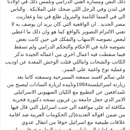
ذلك النص ومساره الفني الدرامي ونلمس ذلك في اولادنا
في لندن وفي الرجل اللي صحك علي الملايكة . والناس
الي في السما الثامنة والبترول طلع في بتنا وعفاريت
مصر الجديد . ان الواقعية التي كان يريد ان يوصف به لا
تعني الالتزام التصوير بالواقع كما هو وان ذلك ما اعطي
لبعض نصوصه الاسهاب والتفكك في حين كانت بعض
نصوصه غاية في الاحكام والتحكم الدرامي ولم تسقط
فيما سقطت فيه اعمال اخري من اعماله الجيدة نذكر
الكاتب والشحات وانتاللي قتلت الوحش المعدة عن اوديب
وعملية نوح واغنية علي الممر..
علي سالم افسد سمعته المسرحية وسمعته كاتبا بعد
زيارته اسرائيلسنة1994وتاييده لزيارة السادات ليصبح من
تلمدافعين عن التطبيع مع الكيان الصهيوني الاسرائيلي
الامر الذي جعل جامعة بن غريون تمنحه دكتورة فخرية
مكافئة له علي مواقفه الي جنب اسرائيل التي قال فيها
من ضمن اقواله العديدة(ان الحكومات العربية ضد اقامة
علاقات طبيعية مع اسرائيل خوفا من انتقال عدوي
الديموقراطية الي بلدانهم فهم ضد التطبيع خوفا من ان