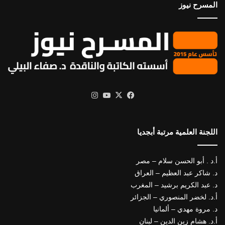
المسرح نيوز
X
فيسبوك
يوتيوب
انستقرام
اللجنة العلمية مرتبة أبجديا
أ.د . أبو الحسن سلام – مصر
د. شاكر عبد العظيم – العراق
د. عبد الكريم برشيد – المغرب
أ.د. لخضر المنصوري – الجزائر
د. مروة مهدي – ألمانيا
أ.د. هشام زين الدين – لبنان