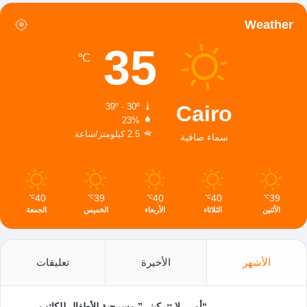
Weather
35
℃
Cairo
39º - 30º
23%
2.5 كيلومتر/ساعة
سماء صافية
40
39
40
40
39
℃
℃
℃
℃
℃
الأثنين
الثلاثاء
الأربعاء
الخميس
الجمعة
الأشهر
الأخيرة
تعليقات
“أمي..لا تتركيني” مسرحية للأطفال للكاتب