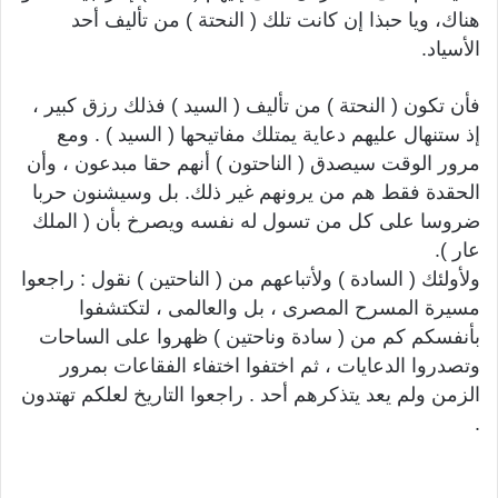
هناك، ويا حبذا إن كانت تلك ( النحتة ) من تأليف أحد
الأسياد.
فأن تكون ( النحتة ) من تأليف ( السيد ) فذلك رزق كبير ،
إذ ستنهال عليهم دعاية يمتلك مفاتيحها ( السيد ) . ومع
مرور الوقت سيصدق ( الناحتون ) أنهم حقا مبدعون ، وأن
الحقدة فقط هم من يرونهم غير ذلك. بل وسيشنون حربا
ضروسا على كل من تسول له نفسه ويصرخ بأن ( الملك
عار ).
ولأولئك ( السادة ) ولأتباعهم من ( الناحتين ) نقول : راجعوا
مسيرة المسرح المصرى ، بل والعالمى ، لتكتشفوا
بأنفسكم كم من ( سادة وناحتين ) ظهروا على الساحات
وتصدروا الدعايات ، ثم اختفوا اختفاء الفقاعات بمرور
الزمن ولم يعد يتذكرهم أحد . راجعوا التاريخ لعلكم تهتدون
.