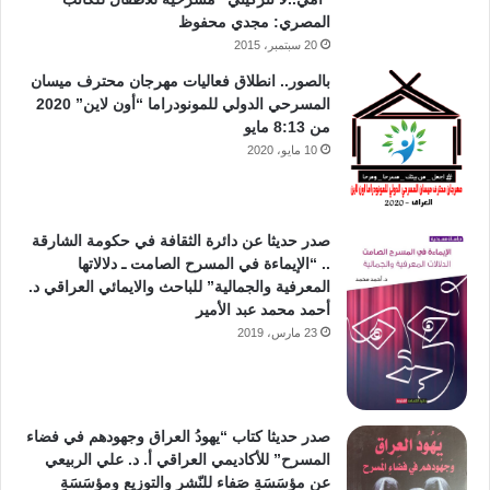
المصري: مجدي محفوظ
20 سبتمبر، 2015
بالصور.. انطلاق فعاليات مهرجان محترف ميسان
المسرحي الدولي للمونودراما “أون لاين” 2020
من 8:13 مايو
10 مايو، 2020
صدر حديثا عن دائرة الثقافة في حكومة الشارقة
.. “الإيماءة في المسرح الصامت ـ دلالاتها
المعرفية والجمالية” للباحث والايمائي العراقي د.
أحمد محمد عبد الأمير
23 مارس، 2019
صدر حديثا كتاب “يهودُ العراق وجهودهم في فضاء
المسرح” للأكاديمي العراقي أ. د. علي الربيعي
عن مؤسَسَةِ صَفاء للنّشرِ والتوزيع ومؤسَسَةِ