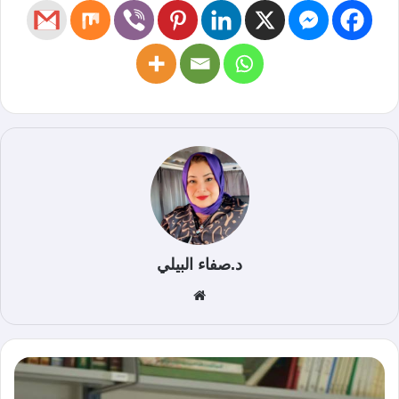
د.صفاء البيلي
موق
ع
الوي
ب