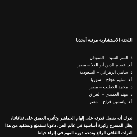
اللجنة الاستشارية مرتبة أبجديا
ذ. السر السيد – السودان
أ.د. عصام الدين أبو العلا – مصر
ذ. سامي الزهراني – السعودية
أ.د. سليم عجاج – سوريا
د. محمد الخطيب – مصر
د. مهند العميدي – العراق
أ.د. ياسمين فراج – مصر
ندرك أنه بفضل قدرته على إلهام الجماهير وتأثيره العميق على ثقافاتنا،
يظل المسرح ركيزة أساسية في عالم الفن. دعونا نستمتع ونستفيد من هذا
التراث الثقافي الرائع وندعم دوره المهم في إثراء حياتنا.