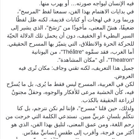
فيه الإنسان ليواجه صورته… أو يهرب منها.
في بدايات الاهتمام بهذا الفن، سمعنا لفظ “المرسح”،
وربما ورد في لهجات أو كتابات قديمة، لكنه ظل لفظًا
ضعيفًا، هشّ المعنى، مأخوذًا من “رَسَحَ”، الذي يشير إلى
السير البطيء أو الخفيف، دون أن يحمل تلك الدلالة الحيّة
للحركة الحرة والانطلاق، التي يتميّز بها المسرح الحقيقي.
أما الغرب، فقد سمَّوه “Théâtre”، من اليونانية
“Theatron”، أي “مكان المشاهدة”.
جميل هذا التعريف، لكنه تقني وجاف: مكان تُرى فيه
العروض.
لكن في العربية، المسرح ليس فقط ما يُرى، بل ما يُسرَّح
فيه، كأن الخشبة مرعى للأفكار والوجوه، وحقلٌ مجنونٌ
لزراعة الحقيقة بالكذب.
ولذلك، حين قلنا “مسرح”، فإننا لم نكن نترجم، بل كنا
نتكلَّم بلسانٍ عربيٍّ مبين. نستدعي الكلمة التي خرجت من
رحم اللغة، ومن عمق المعنى، لتليق بهذا الفن، الذي هو
أكثر من فرجة، وأقرب إلى طقسٍ إنسانيٍّ مقدّس.