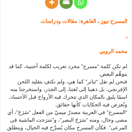
المسرح نيوز ـ القاهرة: مقالات ودراسات
ـ
محمد الروبي
لم تكن كلمة “مسرح” مجرد تعريب لكلمة أجنبية، كما قد
يتوهَّم البعض.
فنحن لم نقل “ثياتر” كما هي، ولم نكتفِ بتقليد اللحن
الإفرنجي، بل ذهبنا إلى لغتنا، إلى الجذر، واستخرجنا منه
اسمًا يليق بالمكان الذي تتحرك فيه الأرواح قبل الأجساد،
وتُعرَض فيه الحكايات كأنها حقائق.
“المسرح” في العربية مصدرٌ ميميّ من الفعل “سَرَحَ”، أي
مضى وجال، ومنه “سَرَحَ البصر”، و”سَرَحت الماشية في
المرعى”. فكأن المسرح مكان يُسرَّح فيه الخيال، وينطلق