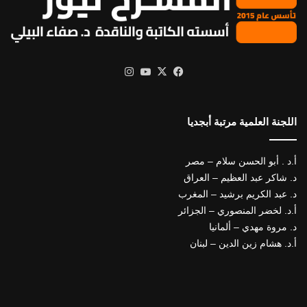
X
فيسبوك
يوتيوب
انستقرام
اللجنة العلمية مرتبة أبجديا
أ.د . أبو الحسن سلام – مصر
د. شاكر عبد العظيم – العراق
د. عبد الكريم برشيد – المغرب
أ.د. لخضر المنصوري – الجزائر
د. مروة مهدي – ألمانيا
أ.د. هشام زين الدين – لبنان