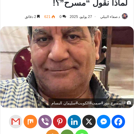
لماذا نقول “مسرح”؟!
د.صفاء البيلي
27 يوليو، 2025
0
621
2 دقائق
#المسرح نيوز#صمت#الكويت#سليمان البسام