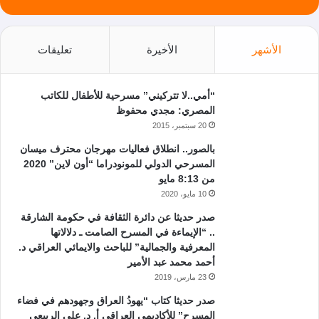
الأشهر
الأخيرة
تعليقات
“أمي..لا تتركيني” مسرحية للأطفال للكاتب
المصري: مجدي محفوظ
20 سبتمبر، 2015
بالصور.. انطلاق فعاليات مهرجان محترف ميسان
المسرحي الدولي للمونودراما “أون لاين” 2020
من 8:13 مايو
10 مايو، 2020
صدر حديثا عن دائرة الثقافة في حكومة الشارقة
.. “الإيماءة في المسرح الصامت ـ دلالاتها
المعرفية والجمالية” للباحث والايمائي العراقي د.
أحمد محمد عبد الأمير
23 مارس، 2019
صدر حديثا كتاب “يهودُ العراق وجهودهم في فضاء
المسرح” للأكاديمي العراقي أ. د. علي الربيعي