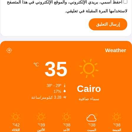
احفظ اسمي، بريدي الإلكتروني، والموقع الإلكتروني في هذا المتصفح
لاستخدامها المرة المقبلة في تعليقي.
Weather
35
℃
Cairo
38º - 29º
17%
3.28 كيلومتر/ساعة
سماء صافية
42
39
38
38
38
℃
℃
℃
℃
℃
الجمعة
السبت
الأحد
الأثنين
الثلاثاء