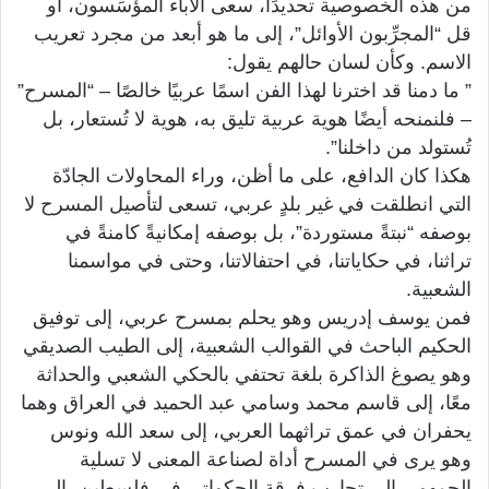
من هذه الخصوصية تحديدًا، سعى الآباء المؤسِّسون، أو
قل “المجرِّبون الأوائل”، إلى ما هو أبعد من مجرد تعريب
الاسم. وكأن لسان حالهم يقول:
” ما دمنا قد اخترنا لهذا الفن اسمًا عربيًا خالصًا – “المسرح”
– فلنمنحه أيضًا هوية عربية تليق به، هوية لا تُستعار، بل
تُستولد من داخلنا”.
هكذا كان الدافع، على ما أظن، وراء المحاولات الجادّة
التي انطلقت في غير بلدٍ عربي، تسعى لتأصيل المسرح لا
بوصفه “نبتةً مستوردة”، بل بوصفه إمكانيةً كامنةً في
تراثنا، في حكاياتنا، في احتفالاتنا، وحتى في مواسمنا
الشعبية.
فمن يوسف إدريس وهو يحلم بمسرح عربي، إلى توفيق
الحكيم الباحث في القوالب الشعبية، إلى الطيب الصديقي
وهو يصوغ الذاكرة بلغة تحتفي بالحكي الشعبي والحداثة
معًا، إلى قاسم محمد وسامي عبد الحميد في العراق وهما
يحفران في عمق تراثهما العربي، إلى سعد الله ونوس
وهو يرى في المسرح أداة لصناعة المعنى لا تسلية
الجمهور، إلى تجارب فرقة الحكواتي في فلسطين، إلى