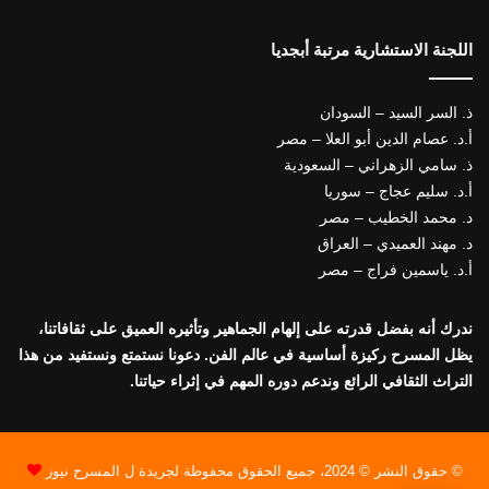
اللجنة الاستشارية مرتبة أبجديا
ذ. السر السيد – السودان
أ.د. عصام الدين أبو العلا – مصر
ذ. سامي الزهراني – السعودية
أ.د. سليم عجاج – سوريا
د. محمد الخطيب – مصر
د. مهند العميدي – العراق
أ.د. ياسمين فراج – مصر
ندرك أنه بفضل قدرته على إلهام الجماهير وتأثيره العميق على ثقافاتنا،
يظل المسرح ركيزة أساسية في عالم الفن. دعونا نستمتع ونستفيد من هذا
التراث الثقافي الرائع وندعم دوره المهم في إثراء حياتنا.
© حقوق النشر © 2024، جميع الحقوق محفوظة لجريدة ل المسرح نيوز