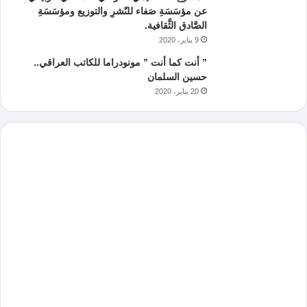
عن مؤسَسَةِ صَفاء للنّشرِ والتوزيع ومؤسَسَةِ
الصَّادق الثَّقافية.
9 يناير، 2020
” أنت كما أنت ” مونودراما للكاتب العراقي..
حسين السلمان
20 يناير، 2020