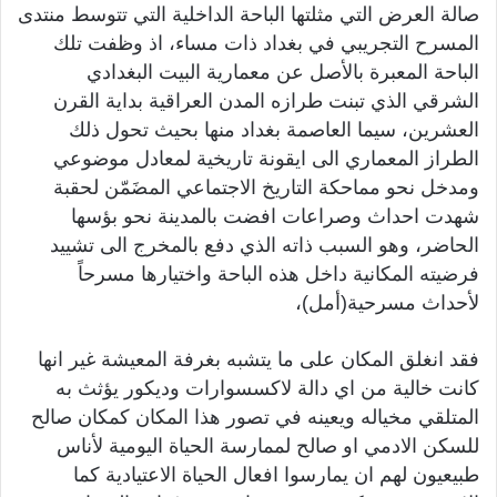
صالة العرض التي مثلتها الباحة الداخلية التي تتوسط منتدى
المسرح التجريبي في بغداد ذات مساء، اذ وظفت تلك
الباحة المعبرة بالأصل عن معمارية البيت البغدادي
الشرقي الذي تبنت طرازه المدن العراقية بداية القرن
العشرين، سيما العاصمة بغداد منها بحيث تحول ذلك
الطراز المعماري الى ايقونة تاريخية لمعادل موضوعي
ومدخل نحو مماحكة التاريخ الاجتماعي المضَمّن لحقبة
شهدت احداث وصراعات افضت بالمدينة نحو بؤسها
الحاضر، وهو السبب ذاته الذي دفع بالمخرج الى تشييد
فرضيته المكانية داخل هذه الباحة واختيارها مسرحاً
لأحداث مسرحية(أمل)،
فقد انغلق المكان على ما يتشبه بغرفة المعيشة غير انها
كانت خالية من اي دالة لاكسسوارات وديكور يؤثث به
المتلقي مخياله ويعينه في تصور هذا المكان كمكان صالح
للسكن الادمي او صالح لممارسة الحياة اليومية لأناس
طبيعيون لهم ان يمارسوا افعال الحياة الاعتيادية كما