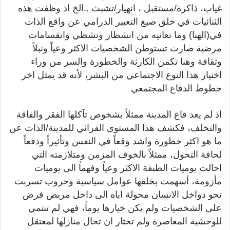
غياب، ذاكرة/مستقبل ، انهيار/تشبث ..الخ اذ وظفت هذه
الثنائيات في خلق صيغ التعبير الدرامي عن واقع الذات
في(الهنا) وما تعانيه من انشطار وتشظي وانقسامات
مرضية صارت تستوطن الشخصيات الاكثر وعياً ونبلاً
وثقافة وهنا تكمن الكارثة والخطورة والسر من وراء
اختيار هذا النوع الاجتماعي من البشر، لأنه قد يمثل اخر
خطوط الدفاع المجتمعي
اذ لم يعد قاع المدينة ممثلاً بشخوص تآكلها الفقر والفاقة
والتخلف، فكشف هذا المستوى القرائي للمدينة/الذات عن
ما هو اكثر خطورة واشد وقعاً في النفس وتأثيراً ودفعاً
لحافة التحول، ممثلاً بالخوف المزمن ومتلازمته التي
احالت يوميات الطبقة الاكثر وعياً وفهماً الى يوميات
مأزومة، أسهمت بخلقها عوامل سياسية وحروب تسربت
نحو دواخل الانسان محولة اياه الى داخل مريض فرض
على الشخصيات ولم يكن خيارها يوماً، فهي لم تنتمي
للوحشية المعاصرة ولم تختار ان تحال منازلها لمعتقل