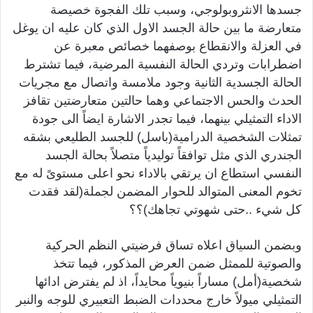
جسدها الانثروبولوجي، وسبب تلك الفجوة خصيصة
متعارضة ما بين حالة الجسد الاول الذي كان عليه ان يوغل
في العزلة والانقطاع بوصفهما خصائص معبرة عن
اضطرابات وتردي الحالة النفسية المرضية، فيما تشترط
الحالة الجسدية الثانية وجود ملامسة واتصال مع مجريات
الحدث والحس الاجتماعي وهما حالتين متعارضتين تقافز
الاداء التمثيلي بينهما، فيما تجدر الاشارة ايضاً الى جودة
تمثلات الشخصية الدرامية(باسل) للجسد الطليعي بشقه
الجندري الذي مثل توافقاً توليدياً متصلاً بحالة الجسد
النفسي استطاع ان يرتقي بالاداء نحو اعلى مستوىً له مع
تخوم المعنى المتوالد للحوار المضمن لجملة(لقد فقدت
كل شيء ..حتى شهوتي تجاهك)؟؟
وبضمن السياق اعلاه تساق فرضيتي النظم الحركية
والصوتية للممثل ضمن العرض المذكور، فيما تتخذ
شخصية(أمل) مساراً بنيوياً محايداً، اذ لم يفترض ادائها
التمثيلي ميولاً خارج محددات الضبط التعبيري للوجه والنبر