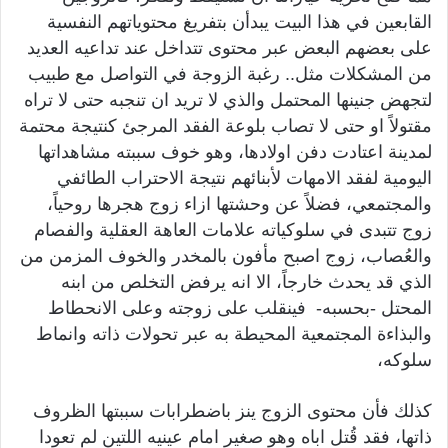
القابعين في هذا البيت يبدأن بتفريغ محتوياتهم النفسية
على بعضهم البعض عبر محتوى تتداخل عند تداعيه العديد
من المشكلات مثل.. رغبة الزوجة في التواصل مع طبيب
لتجهض جنينها المحتمل والذي لا تريد ان تنجبه حتى لا تراه
مقتولاً او حتى لا تصاب بلوعة الفقد المرجئ كنتيجة محتمة
لمدينة اعتادت دفن اولادها، وهو خوف سببته مشاهداتها
اليومية لفقد الامهات لأبنائهم نتيجة الاحتراب الطائفي
والمجتمعي، فضلاً عن وحشتها ازاء زوج هجرها روحياً،
زوج تتبدى في سلوكياته علامات العاهة العقلية والفصام
والعُصاب، زوج اصبح مأفون بالمخدر والخوف المزمن من
الذي قد يحدث خارجاً، الا انه يرفض التخلص من ابنه
المحتل -بحسبه- فينقلب على زوجته وعلى الانحطاط
والبذاءة المجتمعية المحيطة به عبر تحولات ذاته وانماط
سلوكه،
كذلك فأن محتوى الزوج ينز باضطرابات سببتها الظروف
ذاتها، فقد قُتل اباه وهو صغير امام عينيه اللتين لم تعودا