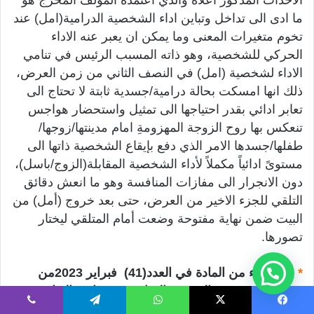
الاحداث المذكور أعلاه والذي اعتمده المؤلف المخرج هو
ما ادى الى تداخل وتباين اداء الشخصية الدرامية(امل) عند
تخوم متغيرات المعنى وما يمكن ان يعبر عنه الاداء
الحركي للشخصية، وهو ذاته المسبب الرئيس في تنامي
الاداء لشخصية (امل) في النصف الثاني من زمن العرض،
ذلك انها امسكت بحالة درامية/جسدية ثابتة لا تحتاج الى
تعابر ادائي بقدر احتياجها الى تمثيل واستحضار هواجس
تنعكس بها روح الزوجة المهزومةِ امام مدينتها/زوجها/
طفلها/جسدها الامر الذي دفع بإيقاع الشخصية ذاتها الى
مستوىً ادائياً مكملاً لأداء الشخصية المقابلة(الزوج/باسل)،
دون الانجرار الى مفازات المنافسة وهو ما انعش دقائق
التلقي للجزء الاخير من العرض، حتى بعد خروج (أمل) من
البيت ضمن نهاية مفتوحة وضعت أمام المتلقي ليختار
تصورها.
*
نشر جزء من المادة في العدد(41) فبراير 2023من
مجلة – المسرح –الشهرية الصادرة عن دائرة الثقافة في
الشارقة.