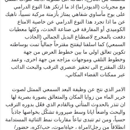
مع مجريات (الديودراما) اذ ما ارتكز هذا النوع الدرامي
على بوح مأساوي شفاهي يمتاز بأزمنة مركبة نسبياً، ناهيك
عن ما اذا تجرد هذا النوع الدرامي عن خاصية الامتاع
الكوميدي أو المفارقة في صناعة الحدث، وكلها معطيات
دفعت بالمخرج لاصطناع البديل الجمالي (الجاذب
السمعي) كما اسلفنا ليفتتح مقترحاً جمالياً تمت بوساطته
تكوين تعالق اولي ما بين خطوط العرض من جهة
وخطوط التلقي وموجهات مزاجه من جهة اخرى، وعمد
ذلك المقترح الى تحفيز عنصري الترقب والبحث الدائب
عبر ممكنات الفضاء المكاني،
الامر الذي نتج عن وظيفة البعد السمعي الممثل لصوت
خرير الماء من زوايا المكان والمتعالق بصورة بصرية لها
ان تنذر بالحدوث المتأتي وبالقادم الذي فعّل بدوره الترقب
والبحث واضعاً ايانا وسط صيرورة تشكّل بخواصها جاذباً
حسياً، ومن ثم تتبدى تباعاً مقاربات نمط الثنائية المستدامة
انطلاقاً من رجل/امراة ، حياة/موت، حب/كره، حضور/