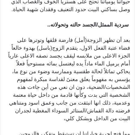
حيواتنا يومياتنا تحتج على هستريا الخوف والعُصاب الذي
وصل بساكني البيت حدود التعنيف وفقدان شهية الحياة.
سردية الممثل/الجسد حالته وتحولاته..
بعد أن تظهر الزوجة(أمل) فارضة قلقها وتوترها على
فضاء عتبة الفعل الاول، يتقدم الزوج(باسل) بهدوء خالعاً
الجزء الاعلى من ملابسه ليقف بجسد نصفه الاعلى عارياً
أمام برميل الماء ماداً يده ليغتسل بمائه مستوحياً فعلاً
يحاكي تماثلاً لحالة طقسية وممارسة وضوء من نوع ما،
يؤسس به مفهوماً يعلق معنىً لقداسة مبكرة لمفهوم
الشخصيات/الضحية، دون ان نعي من أين جاءت هذه
الشخصية التي بدت وكأنها قادمة من داخل حياة معتمة
وعدمية، ذلك انها انبثقت من جانب وعمق اسود ومتناهي
فرضته دالة القماش/الستائر السوداء المغطية لجدران
البيت من الداخل وبشكل كلي،
مما فتح لحرية خياراتنا ان تستيقظ وتفكر، فالزوجين