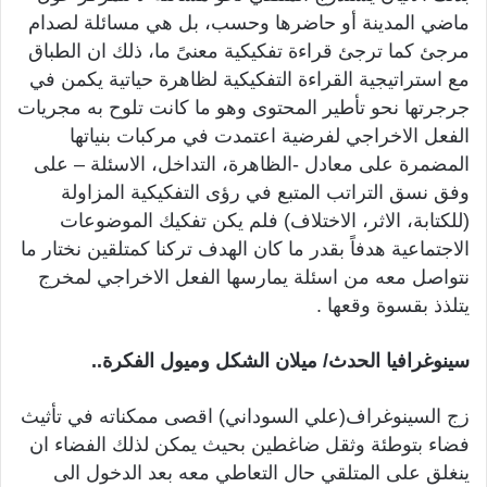
ماضي المدينة أو حاضرها وحسب، بل هي مسائلة لصدام
مرجئ كما ترجئ قراءة تفكيكية معنىً ما، ذلك ان الطباق
مع استراتيجية القراءة التفكيكية لظاهرة حياتية يكمن في
جرجرتها نحو تأطير المحتوى وهو ما كانت تلوح به مجريات
الفعل الاخراجي لفرضية اعتمدت في مركبات بنياتها
المضمرة على معادل -الظاهرة، التداخل، الاسئلة – على
وفق نسق التراتب المتبع في رؤى التفكيكية المزاولة
(للكتابة، الاثر، الاختلاف) فلم يكن تفكيك الموضوعات
الاجتماعية هدفاً بقدر ما كان الهدف تركنا كمتلقين نختار ما
نتواصل معه من اسئلة يمارسها الفعل الاخراجي لمخرج
يتلذذ بقسوة وقعها .
سينوغرافيا الحدث/ ميلان الشكل وميول الفكرة..
زج السينوغراف(علي السوداني) اقصى ممكناته في تأثيث
فضاء بتوطئة وثقل ضاغطين بحيث يمكن لذلك الفضاء ان
ينغلق على المتلقي حال التعاطي معه بعد الدخول الى