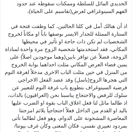
الحديدي المائل للسلطة وممكنات سقوطه عند حدود
الفهم السينوغرافي لعرض(تقاسيم على الحياة)،
اذ أن هنالك أمل في كلتا الحالتين، كما وظفت فتحة في
الستارة الممثلة للجدار الايسر بوصفها باباً او مكاناً لخروج
الشخصيات لم تكن ذات حاجة او تأثير في محيطها
المكاني، فقد استخدمتها شخصية الزوج مرة واحدة لمناداة
الزوجة، فضلاً عن توافر بابين(وهما موجودين اصلاً) على
يمين فضاء العرض المكاني مثلت احداهما بوابة الخروج
من المنزل في حين مثلت الباب الاخرى مدخلاً لغرفة النوم
التي هجرها الزوج(باسل) وقد عضد الفعل الاخراجي
فرضية السينوغراف بتطويع باب غرفة النوم للتعبير عن
سلوك للرفض والاحتجاج يناسبنا نحن (العراقيون) بالذات،
اذ طالما ماثل لنا فعل اغلاق الباب بقوة او الضرب عليها
باليد او القدم من الداخل فعلاً احتجاجياً يلائم امزجتنا
المعاصرة المشحونة على الدوام، وهو فعل لطالما تأتى
بمردود تعبيري نفسي، فكان المعنى وكأن غرف بيوتنا/