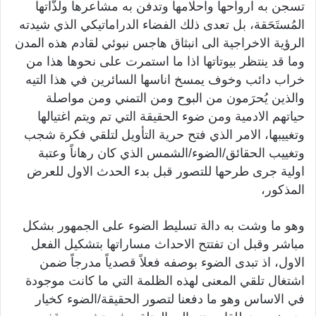
تسجن به ارواحها واحلامها وتدفن به مشاعرها ولذّاتها
المُستَحَقة، بل تعدى ذلك الفضاء الدراماتيكي الذي شيدته
الرؤية الاخراجية الى انبثاق هاجس نبوئي لقادم هذه المدن
وما قد ينتظر بيوتاتها اذا ما استمرت على نحوها هذا من
خراب دائب وخوف يمسخ اناسها السائرين في هذا التيه
والذين يُحرَمون من البوح ومن التمني ومن مواصلة
حياتهم الادمية ومن ضوء الحقيقة التي تم ويتم اغتيالها
وتغييبها، الامر الذي فتح حرية التأويل لتلقي فكرة شجب
وتغييب الحقائق/الضوء/الشمس الذي كان رهاناً وعتبة
اولية جرى طرحها للتصور قبل بدء الحدث الاول للعرض
المذكور،
وهو ما وشت به دالة تسليط الضوء على الجمهور بشكل
مباشر وقبل ان تفتتح الاحداث مساراتها بتشكيل الفعل
الاول، اذ تبدى الضوء بوصفه فعلاً قصدياً مدرجاً ضمن
اشتغال تلقي المعنى لهذه الظلمة التي ما كانت موجودة
في الاساس وهو ما دفعنا لتصور الحقيقة/الضوء كخيار