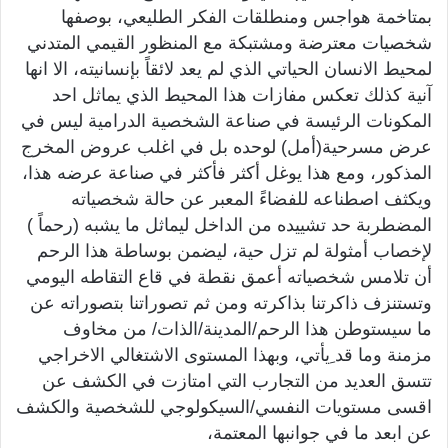
بمتاخمة هواجس ومنطلقات الفكر الطليعي، بوصفها
شخصيات معترضة ومشتبكة مع المنظور القيمي المتدني
لمحيط الانسان الحياتي الذي لم يعد لائقاً بإنسانيته، الا انها
آنية كذلك تعكس مفازات هذا المحيط الذي يماثل احد
المكونات الرئيسة في صناعة الشخصية الدرامية ليس في
عرض مسرحية(أمل) لوحده بل في اغلب عروض المخرج
المذكور، ومع هذا يوغل أكثر فأكثر في صناعة عرضه هذا،
ويكثف اصطناعه للفضاءً المعبر عن حالة شخصياته
المضطربة حد تشييده من الداخل ليماثل ما يشبه (رحماً )
لإخصاب أمثولة لم تزل حية، ليضمن بوساطة هذا الرحم
أن تلامس شخصياته أعمق نقطة في قاع التقاطه اليومي
وتستنزف ذاكرتنا بذاكرته ومن ثم تصوراتنا بتصوراته عن
ما سيستوطن هذا الرحم/المدينة/الذات/ من مخاوف
مزمنة وما قد ِيأتي، وبهذا المستوى الاشتغالي الاخراجي
تتسق العديد من التجارب التي امتازت في الكشف عن
اقسى مستويات النفسي/السيكولوجي للشخصية والكشف
عن ابعد ما في جوانبها المعتمة،