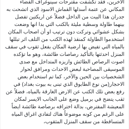
الاخرين، فقد تكشفت مقترحات سينوغراف الفضاء
المكاني عن عتمة أسدلها القماش الاسود الذي اتشحت به
جدران هذا البيت من الداخل فضلاً عن اريكتين تفصل
بينهما طاولة وسطية مليئة بالكتب التي بدا انها وضعت
بشكل عشوائي وتركت دون ترتيب او أن اصحاب المكان
استخدموا الطاولة كمنقذ لهذه الكتب من التلف اثر تبللها
بالمياه التي تفيض بها ارضية المكان بفعل ثقوب في سقف
المنزل احدثتها بالتأكيد رصاصات طائشة، وهو ما تؤكده
اصوت الرصاص الطائش وازيزه المتداخل مع صدى
الموسيقى المصاحبة لبعض الاحداث ومرافق لحوار
الشخصيات بين الحين والآخر، كما تم استخدام بعض
الاحجار(من نوع الطابوق الذي تبنى به بيوت بغداد) في
رفع بعض تلك الكتب عن الارض الغارقة بالمياه، فضلاً عن
ثقب يتضح في برميل وضع على الجانب الايسر لمكان
المعيشة المفترض، بدالة اختراقه برصاصة طائشة ايضاً
على الرغم من كونه موضوعاً هناك لتفادي اغراق المياه
المتساقطة من سقف المنزل المثقوب،