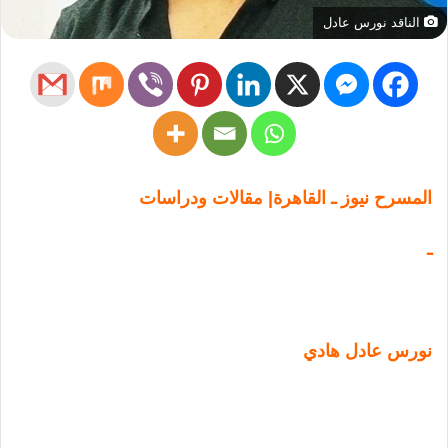
الناقد نورس عادل
المسرح نيوز ـ القاهرة| مقالات ودراسات
ـ
نورس عادل هادي