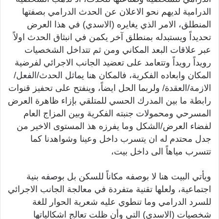
الدرامية لديهم نحو الاعلان عن الحدث الدرامي بصفتها
المنطلق، الامر الذي يغايره (الاسدي) في هذا العرض
تحديداً ويستبدله بمنطلق آخر يكمن في انبثاق الحدث اولاً
عبر علاقات البعد المكاني ومن ثم تتداخل الشخصيات
رويداً رويداً وتتعامد على تعضيد الجانب الاجرائي لفرضية
المكان وابعاده الفكرية، فالمكان هنا يماثل الحدث/الفعل/
الازمة/العقدة/ ولربما الحل ايضاً، وينفتح على تحفيز قنوات
رابطة ما بين المدرك الحسي للمتلقي بإزاء ظاهرة العرض
المسرحي ومحمولات جنبته الفكرية وبين المزاج العام
لفضاء العرض/الشكل وما يفرزه هذ المستوى الاخير من
جدل محتدم له ان يتسرب داخل وعينا وشواهدنا كما
تتسرب مياهاً الى داخل بيت،
ويأتي البيت هنا لا بوصفه مكاناً للسكن بل بوصفه بنية
اجتماعية، ولعلها تقنية متفردة في معالجة الجانب الاجرائي
للسرد الدرامي وما تنطوي عليه شعرية الحوار للغة
شخصيات (الاسدي) التي وأن ظلت تعالج اشكالياتها