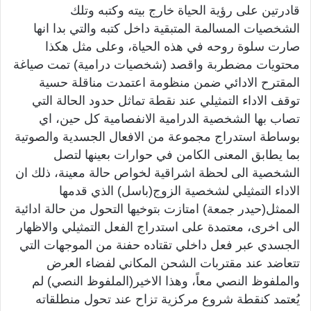
قادرتين على رؤية الحياة خارج بيته وكتبه وتلك
الشخصيات المسالمة المتبقية داخل كتبه والتي بدا انها
صارت سلوة روحه في هذه الحياة، وعلى مثل هكذا
محتويات مضطربة واقصد (شخصيات درامية) تمت صياغة
المقترح الادائي ضمن منظومة اعتمدت مناقلة حسية
توقف الاداء التمثيلي عند نقطة تماثل حدود الحالة التي
تصاب بها الشخصية الدرامية الانفصامية كل حين، اي
بوساطة استدراج مجموعة من الافعال الجسدية والصوتية
بما يطابق المعنى الكامن في حوارات بعينها لتصل
الشخصية الى لحظة اشراقية لخواص حالة معينة، ذلك ان
الاداء التمثيلي لشخصية الزوج(باسل) الذي قدمها
الممثل(حيدر جمعة) امتازت بتوخيها التحول من حالة ادائية
الى اخرى، معتمدة على استدراج الفعل التمثيلي والاظهار
الجسدي عبر فعل داخلي تقتاده حفنة من الموجهات التي
تتعاضد عند مقتربات الشحن المكاني لفضاء العرض
والملفوظ النصي معاً، وهذا الاخير(الملفوظ النصي) لم
يُعتمد كنقطة شروع مركزية تزاح عند تحول منطلقاته