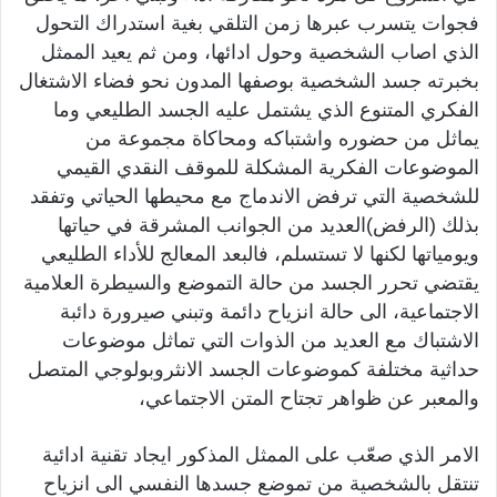
فجوات يتسرب عبرها زمن التلقي بغية استدراك التحول
الذي اصاب الشخصية وحول ادائها، ومن ثم يعيد الممثل
بخبرته جسد الشخصية بوصفها المدون نحو فضاء الاشتغال
الفكري المتنوع الذي يشتمل عليه الجسد الطليعي وما
يماثل من حضوره واشتباكه ومحاكاة مجموعة من
الموضوعات الفكرية المشكلة للموقف النقدي القيمي
للشخصية التي ترفض الاندماج مع محيطها الحياتي وتفقد
بذلك (الرفض)العديد من الجوانب المشرقة في حياتها
ويومياتها لكنها لا تستسلم، فالبعد المعالج للأداء الطليعي
يقتضي تحرر الجسد من حالة التموضع والسيطرة العلامية
الاجتماعية، الى حالة انزياح دائمة وتبني صيرورة دائبة
الاشتباك مع العديد من الذوات التي تماثل موضوعات
حداثية مختلفة كموضوعات الجسد الانثروبولوجي المتصل
والمعبر عن ظواهر تجتاح المتن الاجتماعي،
الامر الذي صعّب على الممثل المذكور ايجاد تقنية ادائية
تنتقل بالشخصية من تموضع جسدها النفسي الى انزياح