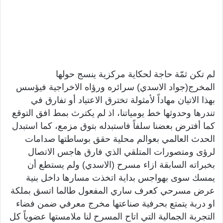
لم تكن ثمّة حاجة لحكاية مركزية ينسج حولها
المخرج(جواد الاسدي) سرائره ورؤاه الاخراجية فيؤسس
بهذا الاتيان مهاداً لأمثولة تخترق الاعتياد أو تفارق في
تندرها وحدوثها خط يومياتنا، اذ لم يكترث بمط افق التوقع
كما أفترض بعضنا سلفاً فاستبدله بتوق مزمع، كما استبدل
الحدث العالمي بعوالم محلية حقق بوساطتها صدامات
لرؤى ومتصورات المتلقي الذي فارق هاجس الاتصال
بخبراته السابقة ازاء مسرح (الاسدي) ولم يستطع أن
يمسك سوى بهواجس بداية اتخذت مسارها داخل بنية
عرض مسرحي كعرف ساري المفعول طالما اتسق بملكة
او دربة يتمتع بحرفية صناعتها مخرج معرفي ضمن فضاء
التجربة الجمالية التي اتاح المسرح لنا ملامستها عضوياً كل