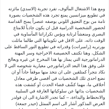
ومع هذا الاشتغال المألوف، تفرد تجربة (الاسدي) مائزته
في تطويع ميزانسين يمنع تجرد هذه الشخصيات بصورة
تامة من بوح التعتيق اللوني بوصفه عنصراً يمنح القداسة
لحضور الشخصية الدرامية قبل ان يكون جاذباً للامتاع
البصري ومنعشاً لرتابة وبؤس تكراراتنا المأساوية في
الوقت ذاته، على الاقل في تكويناتها التي طالما ماثلت
بورتريه (رامبرانت) وقدراته في تطويع النور الساقط على
الشكل، وهنا تكتنف الخصيصة الاخراجية وسر المهنة
الدراماتورجية التي يمتاز بها هذا المخرج عن غيره ويعالج
على وفق هذا البعد الدراماتورجي معيارية شخوصه التي لا
نكاد نتجرأ كمتلقين على ان نتخذ منها موقفاً حاداً أو ان
نضع احدى تلك الشخصيات في أقصى طرفي معادل
أخلاقي ما، مهما كشّف فضاء الحدث أو كشفت هذه
الشخصيات بذاتها عن سلوكياتها الغارقة في السلبية
والانحطاط والبذاءة، – كما تجدر الاشارة الى ان فولدر
العرض المذكور أشار الى اسم الممثل (حيدر جمعة)