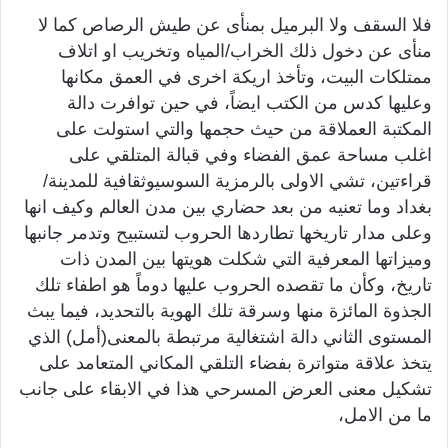
فلا السقف ولا البرميل بمنأى عن طيش الرصاص كما لا
منأى عن دخول ذلك الخراب/المياه وتخريب او اتلاف
ممتلكات البيت، وتأخذ اريكة اخرى في العمق مكانها
وعليها كدس من الكتب ايضاً، في حين توافرت دالة
المكتبة العملاقة من حيث حجمها والتي استولت على
اغلب مساحة عمق الفضاء وفي قبالة المتلقي على
قراءتين، تشي الاولى بالرمزية السوسيوثقافية للمدينة/
بغداد وما تعنيه من بعد حضاري بين مدن العالم وكيف انها
وعلى مدار تاريخها تطاردها الحروب لتستبيح وتدمر جانبها
وميزاتها المعرفية التي شكلت هويتها بين المدن ذات
تاريخ، وكأن ما تقصده الحروب عليها دوماً هو اطفاء تلك
الجذوة المائزة منها وسرقة تلك الهوية بالتحديد، فيما يبث
المستوى الثاني دالة اشتغالية مرتبطة بالمعنى(أمل) الذي
يتخذ علاقة متواترة بفضاء التلقي المكاني المتعامد على
تشكيل معنى العرض المسرحي هذا في الابقاء على جانب
ما من الامل،