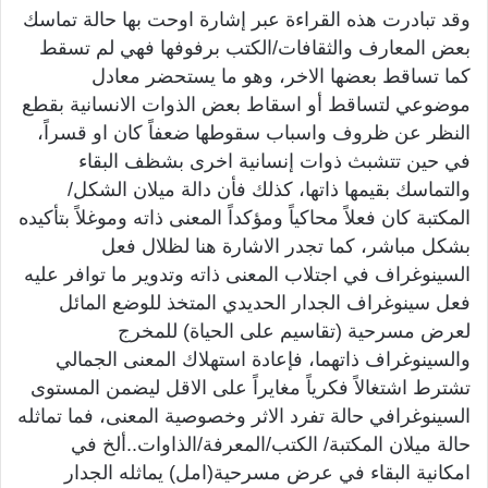
وقد تبادرت هذه القراءة عبر إشارة اوحت بها حالة تماسك
بعض المعارف والثقافات/الكتب برفوفها فهي لم تسقط
كما تساقط بعضها الاخر، وهو ما يستحضر معادل
موضوعي لتساقط أو اسقاط بعض الذوات الانسانية بقطع
النظر عن ظروف واسباب سقوطها ضعفاً كان او قسراً،
في حين تتشبث ذوات إنسانية اخرى بشظف البقاء
والتماسك بقيمها ذاتها، كذلك فأن دالة ميلان الشكل/
المكتبة كان فعلاً محاكياً ومؤكداً المعنى ذاته وموغلاً بتأكيده
بشكل مباشر، كما تجدر الاشارة هنا لظلال فعل
السينوغراف في اجتلاب المعنى ذاته وتدوير ما توافر عليه
فعل سينوغراف الجدار الحديدي المتخذ للوضع المائل
لعرض مسرحية (تقاسيم على الحياة) للمخرج
والسينوغراف ذاتهما، فإعادة استهلاك المعنى الجمالي
تشترط اشتغالاً فكرياً مغايراً على الاقل ليضمن المستوى
السينوغرافي حالة تفرد الاثر وخصوصية المعنى، فما تماثله
حالة ميلان المكتبة/ الكتب/المعرفة/الذاوات..ألخ في
امكانية البقاء في عرض مسرحية(امل) يماثله الجدار