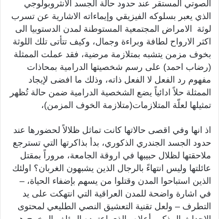
الصوتي المستقر عند حدود حالة الجسد الانثروبولوجي
الذي يعبر بسلوكه الفيزيقي وإيماءاته الاشارية عن تسرب
لوثة الامراض المجتمعية المستوطنة لمدن الدستوبيا الى
اكثر الارواح لطافة وبراءة وجمال، وكيف تتأتى تلك اللوثة
بخوف مزمن يتشبه بمتلازمة مرضية، فقد عملت الممثلة
(رضاب احمد) على رسم شخصيتها الدرامية بمحاذات
مفهوم رد الفعل لا الفعل ذاته، وذلك ما افضى لإيجاد
الممثلة حلاً ادائياً يضع الشخصية الدرامية ضمن حالة تُظهر
تمثيلها لعلّة المتلازمات(متلازمة الخوف المزمن)،
اذ انها وفي اقصى حالاتها كانت تماثل ظلالاً لحضورها عند
حدود الجسد الجندري الذكوري، بدأ بذاكرتها التي تسترجع
ملاحقتها لظلال حبيبها في اروقة الجامعة، مروراً بمقتل
عائلتها وليس انتهاءً بالرجال الذين يشبهون الغربان؟ اولئك
الذين استباحوا المدن وقتلوا من يسهم بإضفاء الحياة، –
في اشارة واضحة للمدن العراقية التي انتهكت على يد
التطرف – ولعل تقنية التعشيق النصي الطليعي لمحتوى