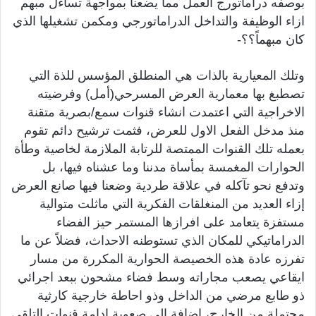
بوصفه دراماتورج العمل مما يضعنا بمواجهة تساءل مبهم
ازاء الوظيفة والتداخل الدراماتورجي ومكمن تشغيلها الذي
كان مبهماً؟؟-
وتلك المعيارية بالذات هي المنطلق المؤسس للذة التي
تصطبغ بها معمارية العرض المسرحي(أمل) وفرضيته
الاخراجية التي اعتمدت انشاء قنوات سمع/بصرية متقنة
منذ مدخل الفعل الاول للعرض، فثمت ترشيح دائم تقوم
بعمله تلك القنوات الممتصة للرتابة الملازمة لخاصية وطأة
الحوارات المغمسة بمأساة مدننا وما عشناه فيها، بل
وتدفع نحو تآكله في علاقة طردية وضعنا فيها صانع العرض
إزاء العديد من المنغلقات الفكرية التي ماثلت متوالية
مستفزة يتعامد على افرازها المستمر حيز الفضاء
الدراماتيكي للمكان الذي تستوطنه الاحداث، فضلاً عن ما
تفرزه عادة هذه الخصيصة الحوارية المكررة من مسار
ايقاعي يصعب مجاراته وسط فضاء مشحون ببعد اجرائي
ذو طابع مرضي من الداخل وذو احاطة خارجية كارثية
محتملة من الخارج، اضافة الى صعوبة ادامة قنوات التلقي