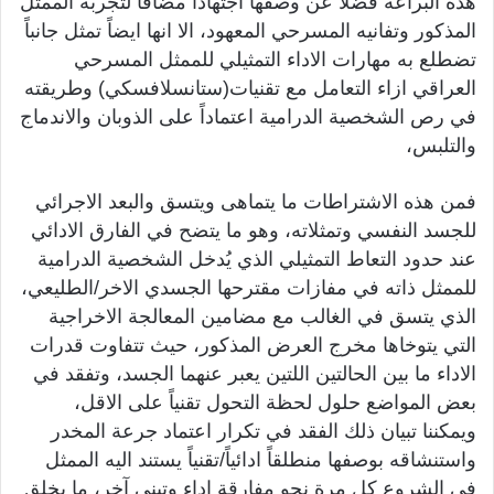
هذه البراعة فضلاً عن وصفها اجتهاداً مضافاً لتجربة الممثل
المذكور وتفانيه المسرحي المعهود، الا انها ايضاً تمثل جانباً
تضطلع به مهارات الاداء التمثيلي للممثل المسرحي
العراقي ازاء التعامل مع تقنيات(ستانسلافسكي) وطريقته
في رص الشخصية الدرامية اعتماداً على الذوبان والاندماج
والتلبس،
فمن هذه الاشتراطات ما يتماهى ويتسق والبعد الاجرائي
للجسد النفسي وتمثلاته، وهو ما يتضح في الفارق الادائي
عند حدود التعاط التمثيلي الذي يُدخل الشخصية الدرامية
للممثل ذاته في مفازات مقترحها الجسدي الاخر/الطليعي،
الذي يتسق في الغالب مع مضامين المعالجة الاخراجية
التي يتوخاها مخرج العرض المذكور، حيث تتفاوت قدرات
الاداء ما بين الحالتين اللتين يعبر عنهما الجسد، وتفقد في
بعض المواضع حلول لحظة التحول تقنياً على الاقل،
ويمكننا تبيان ذلك الفقد في تكرار اعتماد جرعة المخدر
واستنشاقه بوصفها منطلقاً ادائياً/تقنياً يستند اليه الممثل
في الشروع كل مرة نحو مفارقة اداء وتبني آخر، ما يخلق