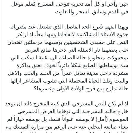
حين وآخر او كل أمد تجربة تتوخى المسرح كعلم موغل
في القدم وسابق للسحر وللتعاويذ،
وبهذا الفهم شُرِع الحد الفاصل الذي تشتعل عند مقترباته
جذوة الاسئلة المشاكسة لاتفاقاتنا وتيهنا معاً، اذ ارتكز
النص على جسدي الشخصيتين بوصفهما مرسلتين تفتحان
على بعضهما نار الاسئلة التي ذخرها صانع العرض
بمحمولات متجاوزة حالة الصياغة الى تقنية السكب التي
سك بوساطتها الصانع شكلاً دائرياً لخوف تعتق بذاكرة
مشردة داخل مدينة تماثل عمراً من الحلم والحب والاهل
والبيت وتلك الحياة المحتملة التي تشوب المشاعر ازائها
حالة تمازج بين فرح الولادة الاولى وعسرها؟
اذ لم يكن للنص المسرحي الذي كتبه المخرج ذاته ان يوجد
خارج حالته المسرحية التي توخاها العرض المسرحي
الموسوم (أمل) لا بوصفه عنواناً فقط، بل بوصفه خياراً لم
يشاء صانعه التخلي عنه على الرغم من مرارة التمسك به،