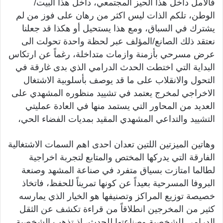
فالأمل داخل هذا الحيز المجتمعي، داخل هذا البيت/
الوطن، تلكم الذات ليس اكثر من رهان على فوز من لم
يشترك في السباق، ومع هذا يستحيل أو هكذا قد جعلنا
نعتقد ذلك الصانع/المؤلف عبر لحظة واحدة تحولت الى
عرض مسرحي بأزمنة وازمات متداخلة، رغماً عن ارتكاس
البداية التي اختطت الحدث الدرامي الذي بدى غارقة في
التحول والانقلاب على ما قد يوصف بأسلوبية الاشتغال
الاخراجي لمخرج يعتمد في تشييد منظوره المشهدي على
العديد من المحاور التي يستمد منها في العادة عمليتي
التشييد والتداعي المشهدي المقيد بمديات الفضاء الحي،
وهاتين الميزتين اللتين تعدان احدى اهم السمات الاشتغالية
الفارقة التي يدركها المختص والمتابع لتجربة اخراجية
لطالما امتازت بسياق متفرد في صناعة المشهد وصنعة
البروفا المسرحية بعيداً عن كونها تمريناً للحفظ، فاتخاذ
خصيصة توزيع المراكز وتصنيفها هو الخيار الذي يمارسه
كثير من المخرجين انطلاقاً من قراءة تكشف عن الثقل
الدرامي للشخصية وصناعتها للحدث، اذ تذهب الشخصية