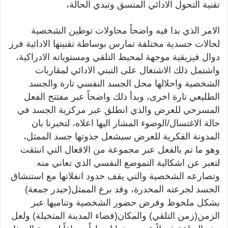
تقنية التحول الادائي المتسق وتبدي الحالة،
الامر الذي بدا فيه واضحاً محاولات توطين الشخصية
لحالات جسدية مختلفة تمارس بوساطة تقنيتها الادائية فرز
دوال فيزيقية موجهة لمحيط التلقي ومستوياته الادراكية،
واشتمل ذلك الاشتغال على التبني الادائي لمقاربات
الشخصية واحلالها محل الجسد النفسي تارة والجسد
الطليعي تارة اخرى، وبدأ ذلك واضحاً عبر مفتتح الفعل
المسرحي للعرض والذي انطلق عبر مركزية الجسد في
حالة الاغتسال/الوضوء المشار اليها اعلاه، لتخبرنا بان
المدونة الفكرية للعرض سيشعل جذوتها جسد الممثل،
وهو ما تم بالفعل عبر مجموعة من الافعال التي انبثقت
لتعبر عن اشكالية التموضع النفسي الذي تعاني منه
وتصارعه الشخصية والتي يقف حدود انفلاتها مع استنشاق
الجسد لجرعته المخدرة، وقد برع الممثل(حيدر جمعة)
بشكل ملحوظ وفرض حضور الشخصية وتناميها عبر
الزمن(زمن التلقي) والمكان(فضاء المدينة المتخيلة) ولعل