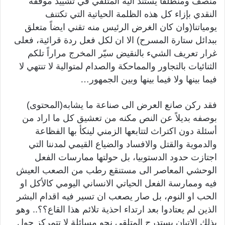
منصف ومنطلقا يستند اليه المتلقي في تشييد موقفه
النقدي بإزاء كل هذه الظلمة الحياتية التي تكتنف
يومياتنا(وان كان الغرض الرئيس منه تقني ايضاً متعلق
ببدائل ستارة المسرح) الا ان لكل فعل ردة قرائية، فعلى
غرار تعريف الشيء بالنقيض سيّر المخرج مراراً تلكم
الثنائيات بالتجاور والمماحكة والصدام لمتوالية لا تنتهي لا
فيما بينها ولا فيما بينها وبين الجمهور…
فقد ركن صانع العرض الى صناعة ما يشابه(المحتوى)
بوصفه بديلاً عن النص مكنه من تعشيق كل ما اراد من
أسئلة دون اكتراث لتتابعها الزمني لينكأ بها الفظاعة
والدموية والقتل والافساد والضياع القيمي لمدننا التي
اجتازت حدود الدستوبيا، بل حولتها ممارسات الفعل
الوحشي المعاصر الى مستنقع رطب من الصعب العيش
فيه وممارسة الفعل الحياتي الانساني اليومي كالأكل او
الحب او النوم، بل صار يصعب ان تسير فيه اقدام البشر
الذين لم يعتادوا بعد ارتداء احذية تلائم هذا القاع؟؟.. وهو
بذلك الاتيان يستدرج المتلقي نحو مسائلة لا تتمركز حول