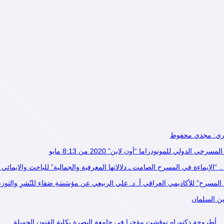
مصري: مجدي محفوظ
دولي للمونودراما “أون لاين” 2020 من 8:13 مايو
“الإيماءة في المسرح الصامت ـ دلالاتها المعرفية والجمالية” للباحث والايمائي 
سرح” للأكاديمي العراقي أ. د. علي الربيعي عن مؤسَسَةِ صَفاء للنّشرِ والتوزيع وم
ين السلمان
.. أطروحة دكتوراه نوقشت مؤخرا في جامعة البصرة بكلية الفنون الجميلة