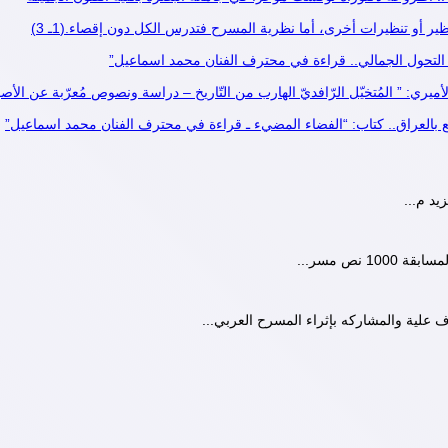
ر أو تنظيرات أخرى، أما نظرية المسرح فتدرس الكل دون إقصاء.(1ـ 3)
اء التحول الجمالي.. قراءة في محترف الفنان محمد اسماعيل”
لأميري: ” المُتخيّل الرّافديّ الهارب من التّاريخ – دراسة ونصوص مُعرّبة عن الأص
ع بالعراق.. كتاب: “الفضاء المضيء ـ قراءة في محترف الفنان محمد اسماعيل”
يد م...
1 نص مسر...
 علية والمشاركه بإثراء المسرح العربي...