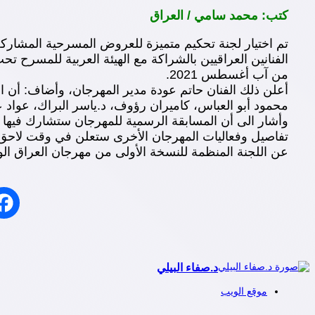
كتب: محمد سامي / العراق
تم اختيار لجنة تحكيم متميزة للعروض المسرحية المشاركة
الفنانين العراقيين بالشراكة مع الهيئة العربية للمسرح ت
من آب أغسطس 2021.
أعلن ذلك الفنان حاتم عودة مدير المهرجان، وأضاف: أن ا
محمود أبو العباس، كاميران رؤوف، د.ياسر البراك، عواد 
وأشار الى أن المسابقة الرسمية للمهرجان ستشارك فيه
تفاصيل وفعاليات المهرجان الأخرى ستعلن في وقت لاحق
عن اللجنة المنظمة للنسخة الأولى من مهرجان العراق ا
د.صفاء البيلي
موقع الويب