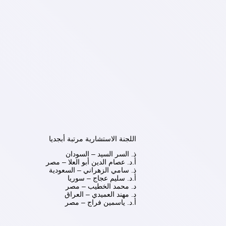
اللجنة الاستشارية مرتبة أبجديا
ذ. السر السيد – السودان
أ.د. عصام الدين أبو العلا – مصر
ذ. سامي الزهراني – السعودية
أ.د. سليم عجاج – سوريا
د. محمد الخطيب – مصر
د. مهند العميدي – العراق
أ.د. ياسمين فراج – مصر