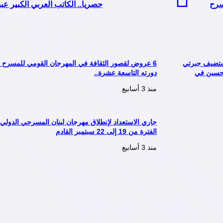
سرح
حصريا.. الكاتب العربي الكبير ع
تستضيف جبرتي
6 عروض لقصور الثقافة في المهرجان القومي للمسرح 
لحسين في
دورته التاسعة عشرة..
منذ 3 أسابيع
جاري الاستعداد لإنطلاق مهرجان لبنان المسرحي الدولي
الفترة من 19 إلى 22 سبتمبر القادم
منذ 3 أسابيع