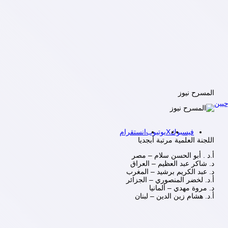
المسرح نيوز
يين
فيسبوك
X
يوتيوب
انستقرام
اللجنة العلمية مرتبة أبجديا
أ.د . أبو الحسن سلام – مصر
د. شاكر عبد العظيم – العراق
د. عبد الكريم برشيد – المغرب
أ.د. لخضر المنصوري – الجزائر
د. مروة مهدي – ألمانيا
أ.د. هشام زين الدين – لبنان