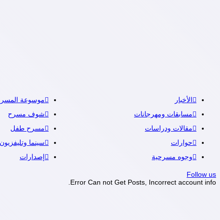
الأخبار
موسوعة المسرح
مسابقات ومهرجانات
شوف مسرح
مقالات ودراسات
مسرح طفل
حوارات
سينما وتليفزيون
وجوه مسرحية
إصدارات
Follow us
Error Can not Get Posts, Incorrect account info.