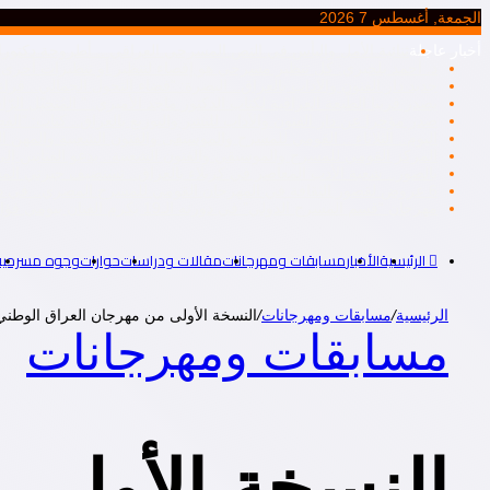
الجمعة, أغسطس 7 2026
أخبار عاجلة
ثنائية الأمل واليأس في النص المسرحي العراقي .. أطروحة دكتورا
د. أحمد بلخيري: كل تنظير مسرحي هو إقصاء لتنظير أو تنظيرات أخرى، أم
جديد دار الفنون والآداب بالعراق.. البصرة: “فضاء التحول الجمالي.. ق
يصدر قريبا الطّبعة العراقية لكتاب الدكتور ماجد الأميري: ” المُتخيّل ال
صدر مؤخرا عن دار الفنون والآداب للنشر والتوزيع بالعراق.. كتاب: “ا
اليوم.. الثلاثاء .. القومي للمسرح والموسيقى والفنون الشعبية والمهن ال
المركز القومي للمسرح والموسيقي والفنون الشعبية.. يدعو الفنانين إلى ت
بالصور.. شعبة الأدب المعاصر في كربلاء بالعراق.. تستضيف جبرتي 
6 عروض لقصور الثقافة في المهرجان القومي للمسرح المصري.. في دورته التاسعة عشرة..
مهرجان “قسم المسرح الدولي” في دورته الـ19 يكرم الفنان بيومي فؤاد
الرئيسية
الأخبار
مسابقات ومهرجانات
مقالات ودراسات
حوارات
وجوه مسرحية
الرئيسية
/
مسابقات ومهرجانات
/
النسخة الأولى من مهرجان العراق الوطني للمسرح تخت
مسابقات ومهرجانات
النسخة الأولى 