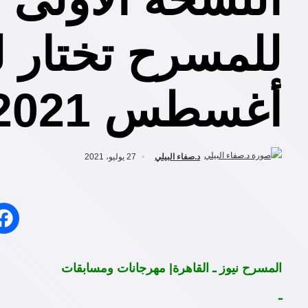
أغسطس 2021م
د.صفاء البيلي
27 يوليو، 2021
المسرح نيوز ـ القاهرة| مهرجانات ومسابقات
ـ