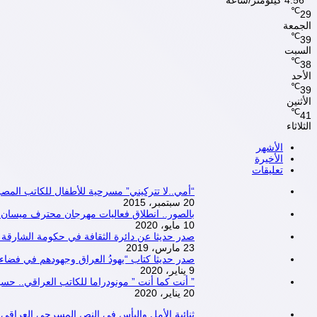
4.56 كيلومتر/ساعة
℃
29
الجمعة
℃
39
السبت
℃
38
الأحد
℃
39
الأثنين
℃
41
الثلاثاء
الأشهر
الأخيرة
تعليقات
“أمي..لا تتركيني” مسرحية للأطفال للكاتب ال
20 سبتمبر، 2015
بالصور.. انطلاق فعاليات مهرجان محترف ميسان المسرحي ال
10 مايو، 2020
صدر حديثا عن دائرة الثقافة في حكومة الشارقة .. 
23 مارس، 2019
صدر حديثا كتاب “يهودُ العراق وجهودهم في فضاء الم
9 يناير، 2020
” أنت كما أنت ” مونودراما للكاتب العراقي.. حس
20 يناير، 2020
ثنائية الأمل واليأس في النص المسرحي العراقي 