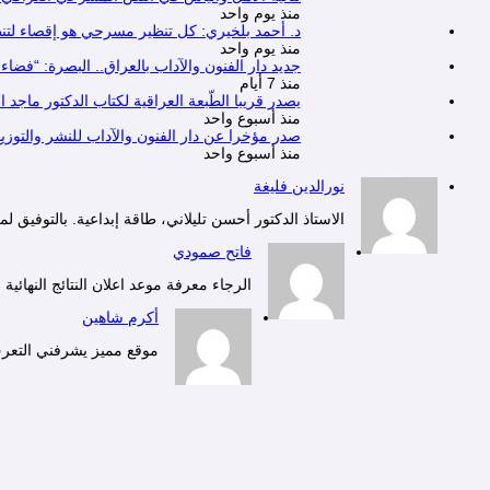
منذ يوم واحد
د. أحمد بلخيري: كل تنظير مسرحي هو إقصاء لتنظي
منذ يوم واحد
جديد دار الفنون والآداب بالعراق.. البصرة: “فض
منذ 7 أيام
يصدر قريبا الطّبعة العراقية لكتاب الدكتور ماجد ا
منذ أسبوع واحد
صدر مؤخرا عن دار الفنون والآداب للنشر والتوزي
منذ أسبوع واحد
نورالدين فليغة
الاستاذ الدكتور أحسن تليلاني، طاقة إبداعية. بالتوفيق لمز
فاتح صمودي
الرجاء معرفة موعد اعلان النتائج النهائية لمسابقة 000
أكرم شاهين
موقع مميز يشرفني التعرف