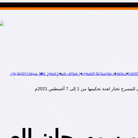
ه نوقشت مؤخرا في جامعة البصرة بكلية الفنون الجميلة
ا نظرية المسرح فتدرس الكل دون إقصاء.(1ـ 3)
راءة في محترف الفنان محمد اسماعيل”
رّافديّ الهارب من التّاريخ – دراسة ونصوص مُعرّبة عن الأصول المسماريّة “
لفضاء المضيء ـ قراءة في محترف الفنان محمد اسماعيل”
تمثيلية يحتفيان بالفنان الراحل عبد العزيز مخيون
سجيل بياناتهم وأعمالهم الفنية للتوثيق
المسرح العربي د. سيد علي إسماعيل للحديث عن الحسين في المسرح المصري
إصدارات
نصوص
موسوعة المسرحيين
شوف مسرح
مسرح طفل
سينما وتليفزيون
ار لجنة تحكيمها من 1 إلى 7 أغسطس 2021م
من مهرجان العر