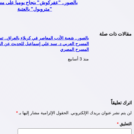
بالصور.. "عفركوش" بنجاح يوميا على م
"متروبول" بالعتبة
مقالات ذات صلة
بالصور.. شعبة الأدب المعاصر في كربلاء بالعراق.. 
المسرح العربي د. سيد علي إسماعيل للحديث عن ا
المسرح المصري
منذ 3 أسابيع
اترك تعليقاً
لن يتم نشر عنوان بريدك الإلكتروني.
الحقول الإلزامية مشار إليها بـ
*
التعليق
*