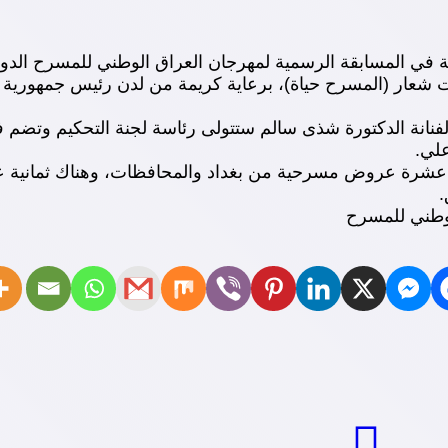
 في المسابقة الرسمية لمهرجان العراق الوطني للمسرح الدورة
حت شعار (المسرح حياة)، برعاية كريمة من لدن رئيس جمهورية ال
لفنانة الدكتورة شذى سالم ستتولى رئاسة لجنة التحكيم وتضم ف
علي.
ا عشرة عروض مسرحية من بغداد والمحافظات، وهناك ثمانية 
.
لوطني للمسرح