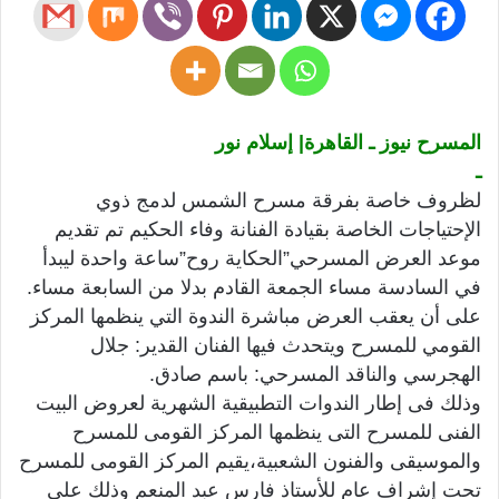
المسرح نيوز ـ القاهرة| إسلام نور
ـ
لظروف خاصة بفرقة مسرح الشمس لدمج ذوي
الإحتياجات الخاصة بقيادة الفنانة وفاء الحكيم تم تقديم
موعد العرض المسرحي”الحكاية روح”ساعة واحدة ليبدأ
في السادسة مساء الجمعة القادم بدلا من السابعة مساء.
على أن يعقب العرض مباشرة الندوة التي ينظمها المركز
القومي للمسرح ويتحدث فيها الفنان القدير: جلال
الهجرسي والناقد المسرحي: باسم صادق.
وذلك فى إطار الندوات التطبيقية الشهرية لعروض البيت
الفنى للمسرح التى ينظمها المركز القومى للمسرح
والموسيقى والفنون الشعبية،يقيم المركز القومى للمسرح
تحت إشراف عام للأستاذ فارس عبد المنعم
وذلك على