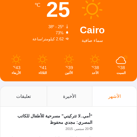
25
℃
Cairo
38º - 25º
73%
2.62 كيلومتر/ساعة
سماء صافية
43
41
39
38
38
℃
℃
℃
℃
℃
السبت
الأحد
الأثنين
الثلاثاء
الأربعاء
الأشهر
الأخيرة
تعليقات
“أمي..لا تتركيني” مسرحية للأطفال للكاتب
المصري: مجدي محفوظ
20 سبتمبر، 2015