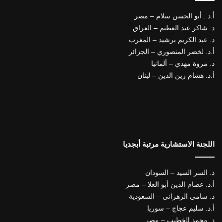
أ.د . أبو الحسن سلام – مصر
د. شاكر عبد العظيم – العراق
د. عبد الكريم برشيد – المغرب
أ.د. لخضر المنصوري – الجزائر
د. مروة مهدي – ألمانيا
أ.د. هشام زين الدين – لبنان
اللجنة الاستشارية مرتبة أبجديا
ذ. السر السيد – السودان
أ.د. عصام الدين أبو العلا – مصر
ذ. سامي الزهراني – السعودية
أ.د. سليم عجاج – سوريا
د. محمد الخطيب – مصر