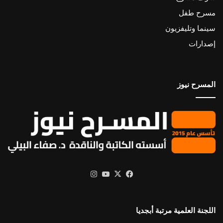
مسرح طفل
سينما وتليفزيون
إصدارات
المسرح نيوز
X
فيسبوك
يوتيوب
انستقرام
اللجنة العلمية مرتبة أبجديا