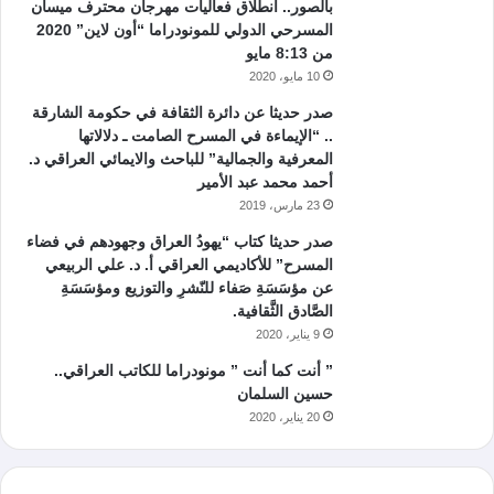
بالصور.. انطلاق فعاليات مهرجان محترف ميسان
المسرحي الدولي للمونودراما “أون لاين” 2020
من 8:13 مايو
10 مايو، 2020
صدر حديثا عن دائرة الثقافة في حكومة الشارقة
.. “الإيماءة في المسرح الصامت ـ دلالاتها
المعرفية والجمالية” للباحث والايمائي العراقي د.
أحمد محمد عبد الأمير
23 مارس، 2019
صدر حديثا كتاب “يهودُ العراق وجهودهم في فضاء
المسرح” للأكاديمي العراقي أ. د. علي الربيعي
عن مؤسَسَةِ صَفاء للنّشرِ والتوزيع ومؤسَسَةِ
الصَّادق الثَّقافية.
9 يناير، 2020
” أنت كما أنت ” مونودراما للكاتب العراقي..
حسين السلمان
20 يناير، 2020