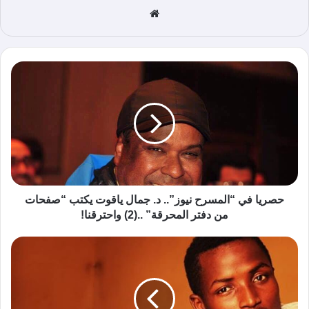
موق
ع
الوي
ب
حصريا في “المسرح نيوز”.. د. جمال ياقوت يكتب “صفحات
من دفتر المحرقة” ..(2) واحترقنا!