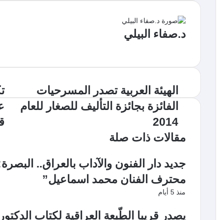
د.صفاء البيلي
م
و
ق
ع
ا
الهيئة العربية تصدر المسرحيات
ت
ل
الفائزة بجائزة التأليف للصغار للعام
ع
و
ي
2014
ق
ب
مقالات ذات صلة
جديد دار الفنون والآداب بالعراق.. البصرة
محترف الفنان محمد اسماعيل”
منذ 5 أيام
يصدر قريبا الطّبعة العراقية لكتاب الدكتور م