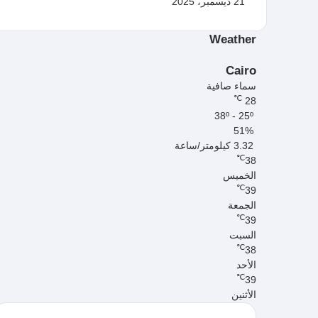
21 ديسمبر، 2025
Weather
Cairo
سماء صافية
℃
28
38º - 25º
51%
3.32 كيلومتر/ساعة
℃
38
الخميس
℃
39
الجمعة
℃
39
السبت
℃
38
الأحد
℃
39
الأثنين