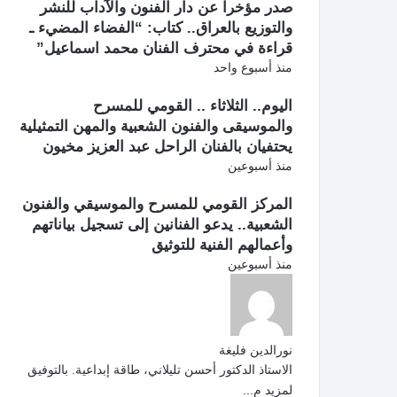
صدر مؤخرا عن دار الفنون والآداب للنشر
والتوزيع بالعراق.. كتاب: “الفضاء المضيء ـ
قراءة في محترف الفنان محمد اسماعيل”
منذ أسبوع واحد
اليوم.. الثلاثاء .. القومي للمسرح
والموسيقى والفنون الشعبية والمهن التمثيلية
يحتفيان بالفنان الراحل عبد العزيز مخيون
منذ أسبوعين
المركز القومي للمسرح والموسيقي والفنون
الشعبية.. يدعو الفنانين إلى تسجيل بياناتهم
وأعمالهم الفنية للتوثيق
منذ أسبوعين
نورالدين فليغة
الاستاذ الدكتور أحسن تليلاني، طاقة إبداعية. بالتوفيق
لمزيد م...