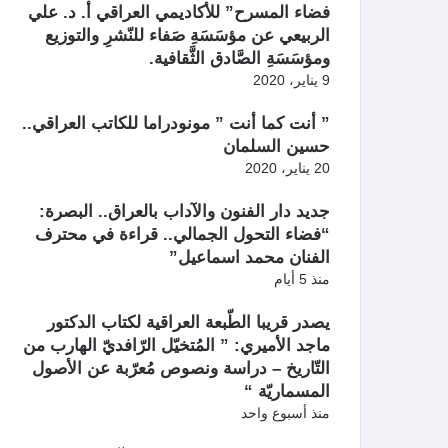
فضاء المسرح” للأكاديمي العراقي أ. د. علي
الربيعي عن مؤسَسَةِ صَفاء للنّشرِ والتوزيع
ومؤسَسَةِ الصَّادق الثَّقافية.
9 يناير، 2020
” أنت كما أنت ” مونودراما للكاتب العراقي..
حسين السلمان
20 يناير، 2020
جديد دار الفنون والآداب بالعراق.. البصرة:
“فضاء التحول الجمالي.. قراءة في محترف
الفنان محمد اسماعيل”
منذ 5 أيام
يصدر قريبا الطّبعة العراقية لكتاب الدكتور
ماجد الأميري: ” المُتخيّل الرّافديّ الهارب من
التّاريخ – دراسة ونصوص مُعرّبة عن الأصول
المسماريّة “
منذ أسبوع واحد