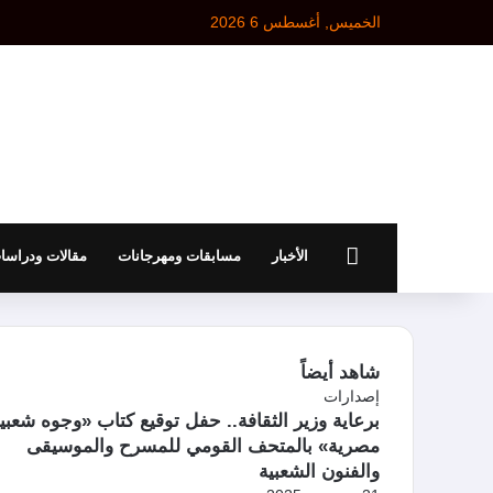
الخميس, أغسطس 6 2026
الرئيسية
الأخبار
مسابقات ومهرجانات
مقالات ودراسا
شاهد أيضاً
إ
إصدارات
غ
برعاية وزير الثقافة.. حفل توقيع كتاب «وجوه شعبي
ل
مصرية» بالمتحف القومي للمسرح والموسيقى
ا
والفنون الشعبية
ق